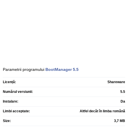
Parametrii programului
BootManager
5.5
Licență:
Shareware
Numărul versiunii:
5.5
Instalare:
Da
Limbi acceptate:
Altfel decât în limba română
Size:
3,7 MB