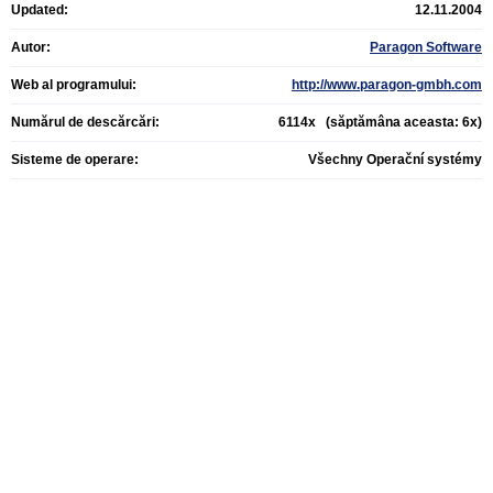
Updated:
12.11.2004
Autor:
Paragon Software
Web al programului:
http://www.paragon-gmbh.com
Numărul de descărcări:
6114x (săptămâna aceasta: 6x)
Sisteme de operare:
Všechny Operační systémy