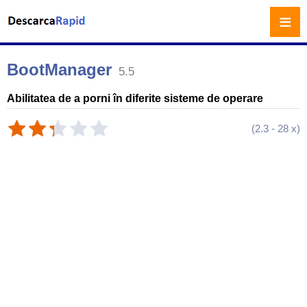
≡
BootManager
5.5
Abilitatea de a porni în diferite sisteme de operare
(
2.3
-
28
x)