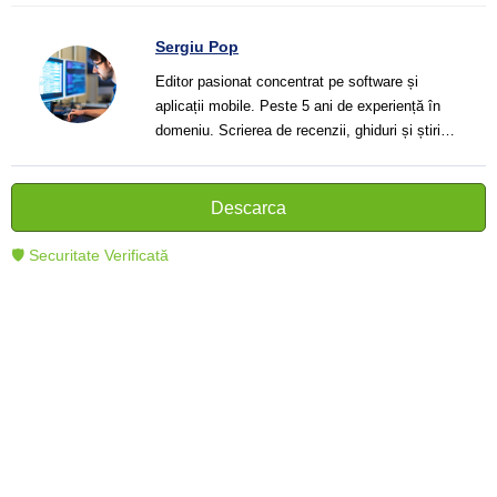
Sergiu Pop
Editor pasionat concentrat pe software și
aplicații mobile. Peste 5 ani de experiență în
domeniu. Scrierea de recenzii, ghiduri și știri.
Creator de texte clare și informative care ajută
cititorii să înțeleagă și să folosească mai bine
tehnologia modernă.
Descarca
🛡 Securitate Verificată