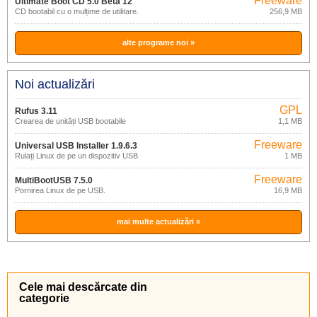
Freeware
Ultimate Boot CD 5.0 Beta 12
CD bootabil cu o mulțime de utilitare.
256,9 MB
alte programe noi »
Noi actualizări
GPL
Rufus 3.11
Crearea de unități USB bootabile
1,1 MB
Freeware
Universal USB Installer 1.9.6.3
Rulați Linux de pe un dispozitiv USB
1 MB
portabil.
Freeware
MultiBootUSB 7.5.0
Pornirea Linux de pe USB.
16,9 MB
mai multe actualizări »
Cele mai descărcate din
categorie