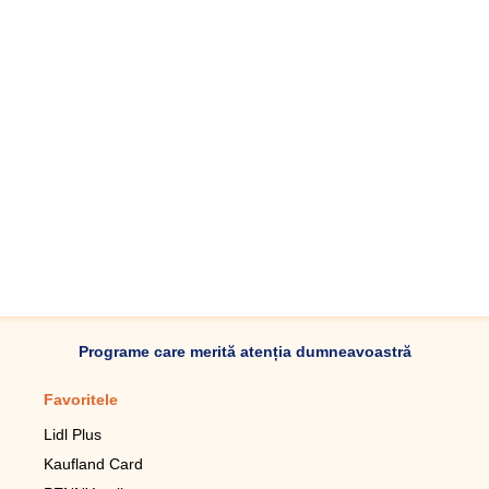
Programe care merită atenția dumneavoastră
Favoritele
Aplicație mobilă
Lidl Plus
Pedometru mobil
Kaufland Card
Lupa pentru telefonul mobil