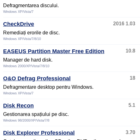
Defragmentarea discului.
Windows XP/Vista/7
CheckDrive
2016 1.03
Remediați erorile de disc.
Windows XP/Vista/7/8/10
EASEUS Partition Master Free Edition
10.8
Manager de hard disk.
Windows 2000/XP/Vista/7/8/10
O&O Defrag Professional
18
Defragmentare desktop pentru Windows.
Windows XP/Vista/7
Disk Recon
5.1
Gestionarea spațiului pe disc.
Windows 98/2000/XP/Vista/7/8
Disk Explorer Professional
3.70