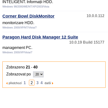
INTELIGENT. Informații HDD.
Windows 98/2000/ME/NT/XP/2003/Vista
Corner Bowl DiskMonitor
10.0.0.112
monitorizare HDD.
Windows 2000/XP/NT/Vista/7
Paragon Hard Disk Manager 12 Suite
10.0.19 Build 15177
management PC.
Windows 2000/XP/Vista/7
Zobrazeno
21
-
40
Zobrazovat po
1
2
3
4
předchozí
další