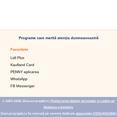
Programe care merită atenția dumneavoastră
Favoritele
Aplicație mobilă
Lidl Plus
Pedometru mobil
Kaufland Card
Lupa pentru telefonul mobil
PENNY aplicarea
Telecomanda pentru
televizor LG
WhatsApp
Imagini de fundal live pentru
FB Messenger
mobil gratuit
WhatsApp
© 2003-2026, Descarcarapid.ro
|
Prelucrarea datelor personale și cookie-uri
Reklama a kontakty
Descarcarapid.ro Se execută pe servere dedicate
datacenter COOLHOUSING