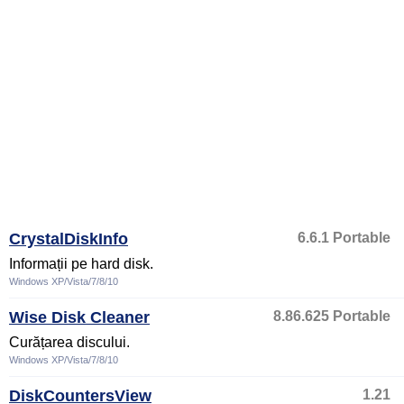
CrystalDiskInfo
6.6.1 Portable
Informații pe hard disk.
Windows XP/Vista/7/8/10
Wise Disk Cleaner
8.86.625 Portable
Curățarea discului.
Windows XP/Vista/7/8/10
DiskCountersView
1.21