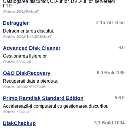
Catalogarea discurilor, CD-urilor, DVD-urilor, serverelor
FTP.
Windows 2000/XP/Vista/7
Defraggler
2.15.741 Slim
Defragmentarea discului.
Windows 2000/NT/XP/2003/Vista/7
Advanced Disk Cleaner
6.0
Gestionarea fișierelor.
Windows XP/Vista/8
O&O DiskRecovery
8.0 Build 335
Recuperați datele pierdute.
Windows 98/2000/NT/XP/2003
Primo Ramdisk Standard Edition
5.6.0
Accelerează-ți computerul cu gestionarea discurilor.
Windows XP/Vista/7
DiskCheckup
3.1 Build 1004