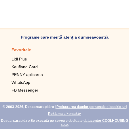
Programe care merită atenția dumneavoastră
Favoritele
Aplicație mobilă
Lidl Plus
Pedometru mobil
Kaufland Card
Lupa pentru telefonul mobil
PENNY aplicarea
Telecomanda pentru
televizor LG
WhatsApp
Imagini de fundal live pentru
FB Messenger
mobil gratuit
WhatsApp
© 2003-2026, Descarcarapid.ro
|
Prelucrarea datelor personale și cookie-uri
Reklama a kontakty
Descarcarapid.ro Se execută pe servere dedicate
datacenter COOLHOUSING
s.r.o.