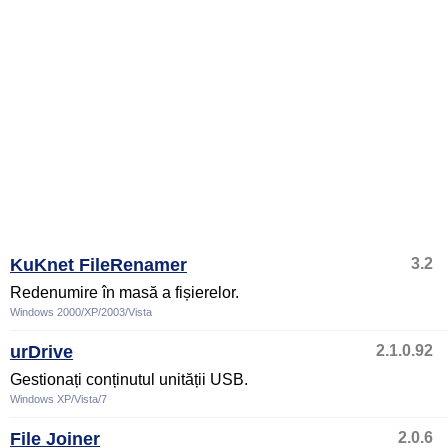
KuKnet FileRenamer
3.2
Redenumire în masă a fișierelor.
Windows 2000/XP/2003/Vista
urDrive
2.1.0.92
Gestionați conținutul unității USB.
Windows XP/Vista/7
File Joiner
2.0.6