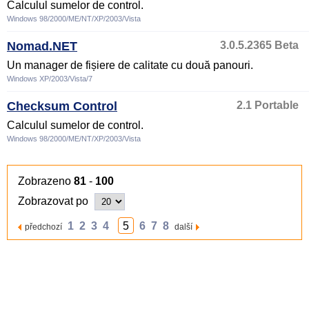
Calculul sumelor de control.
Windows 98/2000/ME/NT/XP/2003/Vista
Nomad.NET
3.0.5.2365 Beta
Un manager de fișiere de calitate cu două panouri.
Windows XP/2003/Vista/7
Checksum Control
2.1 Portable
Calculul sumelor de control.
Windows 98/2000/ME/NT/XP/2003/Vista
Zobrazeno
81
-
100
Zobrazovat po
1
2
3
4
5
6
7
8
předchozí
další