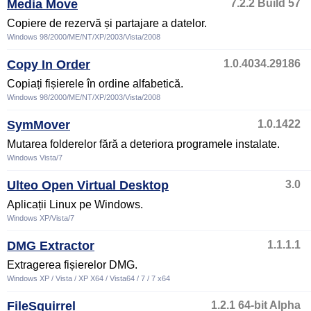
Media Move
7.2.2 Build 57
Copiere de rezervă și partajare a datelor.
Windows 98/2000/ME/NT/XP/2003/Vista/2008
Copy In Order
1.0.4034.29186
Copiați fișierele în ordine alfabetică.
Windows 98/2000/ME/NT/XP/2003/Vista/2008
SymMover
1.0.1422
Mutarea folderelor fără a deteriora programele instalate.
Windows Vista/7
Ulteo Open Virtual Desktop
3.0
Aplicații Linux pe Windows.
Windows XP/Vista/7
DMG Extractor
1.1.1.1
Extragerea fișierelor DMG.
Windows XP / Vista / XP X64 / Vista64 / 7 / 7 x64
FileSquirrel
1.2.1 64-bit Alpha