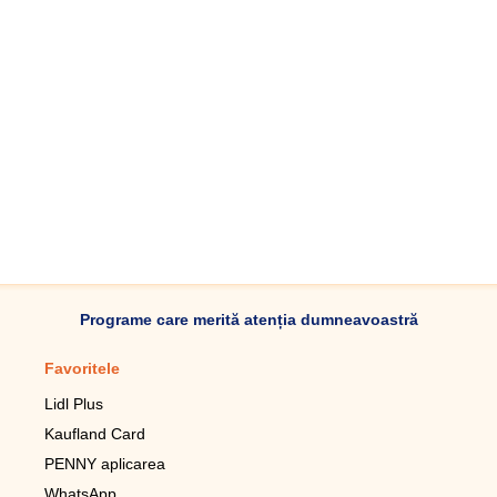
Programe care merită atenția dumneavoastră
Favoritele
Aplicație mobilă
Lidl Plus
Pedometru mobil
Kaufland Card
Lupa pentru telefonul mobil
PENNY aplicarea
Telecomanda pentru
televizor LG
WhatsApp