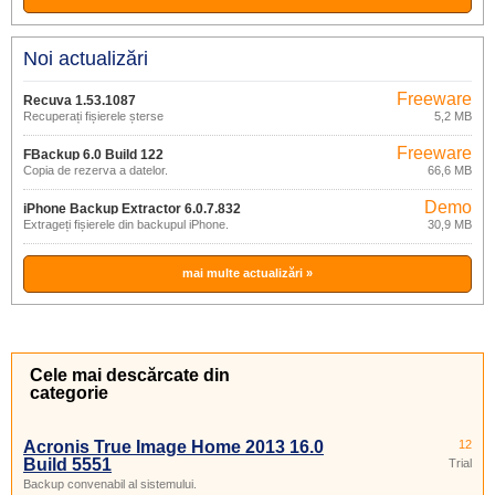
Noi actualizări
Freeware
Recuva 1.53.1087
Recuperați fișierele șterse
5,2 MB
Freeware
FBackup 6.0 Build 122
Copia de rezerva a datelor.
66,6 MB
Demo
iPhone Backup Extractor 6.0.7.832
Extrageți fișierele din backupul iPhone.
30,9 MB
mai multe actualizări »
Cele mai descărcate din
categorie
Acronis True Image Home 2013 16.0
12
Build 5551
Trial
Backup convenabil al sistemului.