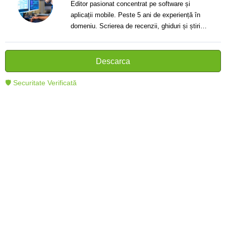
Editor pasionat concentrat pe software și
aplicații mobile. Peste 5 ani de experiență în
domeniu. Scrierea de recenzii, ghiduri și știri.
Creator de texte clare și informative care ajută
cititorii să înțeleagă și să folosească mai bine
tehnologia modernă.
Descarca
🛡 Securitate Verificată