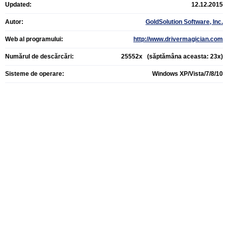
Updated:
12.12.2015
Autor:
GoldSolution Software, Inc.
Web al programului:
http://www.drivermagician.com
Numărul de descărcări:
25552x (săptămâna aceasta: 23x)
Sisteme de operare:
Windows XP/Vista/7/8/10