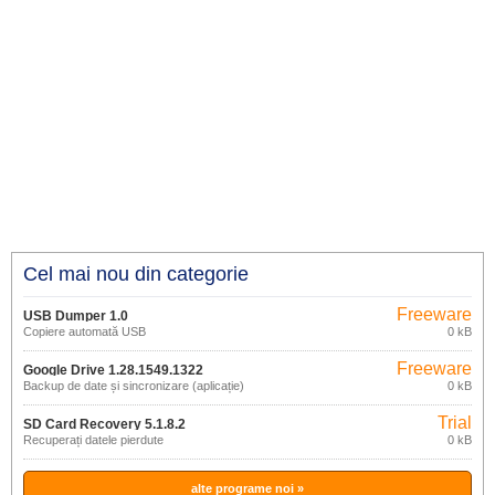
Cel mai nou din categorie
Freeware
USB Dumper 1.0
Copiere automată USB
0 kB
Freeware
Google Drive 1.28.1549.1322
Backup de date și sincronizare (aplicație)
0 kB
Trial
SD Card Recovery 5.1.8.2
Recuperați datele pierdute
0 kB
alte programe noi »