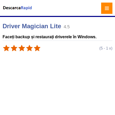
≡
Driver Magician Lite
4.5
Faceți backup și restaurați driverele în Windows.
(
5
-
1
x)