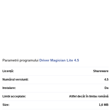
Parametrii programului
Driver Magician Lite
4.5
Licență:
Shareware
Numărul versiunii:
4.5
Instalare:
Da
Limbi acceptate:
Altfel decât în limba română
Size:
1,6 MB