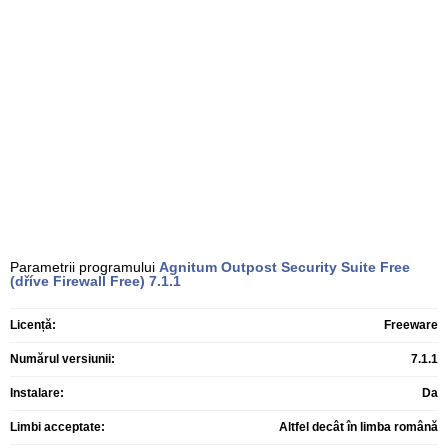
Parametrii programului
Agnitum Outpost Security Suite Free
(dříve Firewall Free)
7.1.1
Licență:
Freeware
Numărul versiunii:
7.1.1
Instalare:
Da
Limbi acceptate:
Altfel decât în limba română