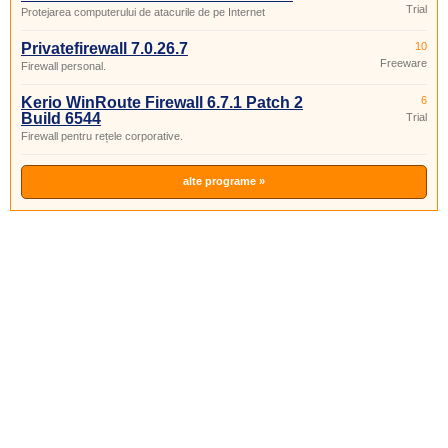
Trial
Protejarea computerului de atacurile de pe Internet
Privatefirewall 7.0.26.7
10
Freeware
Firewall personal.
Kerio WinRoute Firewall 6.7.1 Patch 2
6
Build 6544
Trial
Firewall pentru rețele corporative.
alte programe »