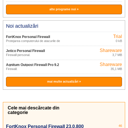
alte programe noi »
Noi actualizări
Trial
FortKnox Personal Firewall
Protejarea computerului de atacurile de
0 kB
23.0.800
pe Internet
Shareware
Jetico Personal Firewall
Firewall personal.
3,7 MB
2.1.0.14.2481
Shareware
Agnitum Outpost Firewall Pro 9.2
Firewall.
35,1 MB
mai multe actualizări »
Cele mai descărcate din
categorie
FortKnox Personal Firewall 23.0.800
46