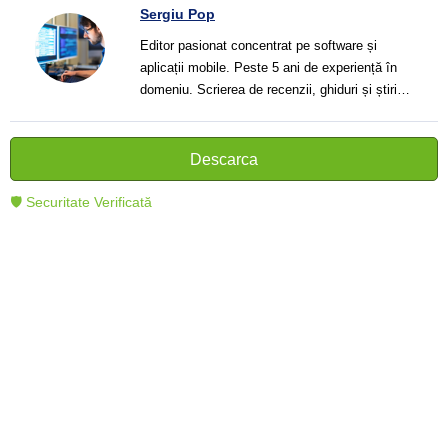
Sergiu Pop
Editor pasionat concentrat pe software și
aplicații mobile. Peste 5 ani de experiență în
domeniu. Scrierea de recenzii, ghiduri și știri.
Creator de texte clare și informative care ajută
cititorii să înțeleagă și să folosească mai bine
tehnologia modernă.
Descarca
🛡 Securitate Verificată