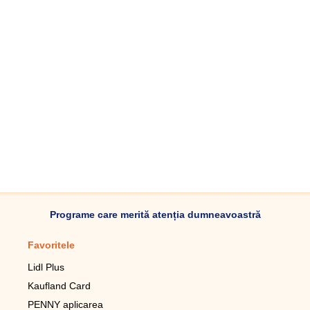
Programe care merită atenția dumneavoastră
Favoritele
Aplicație mobilă
Lidl Plus
Pedometru mobil
Kaufland Card
Lupa pentru telefonul mobil
PENNY aplicarea
Telecomanda pentru