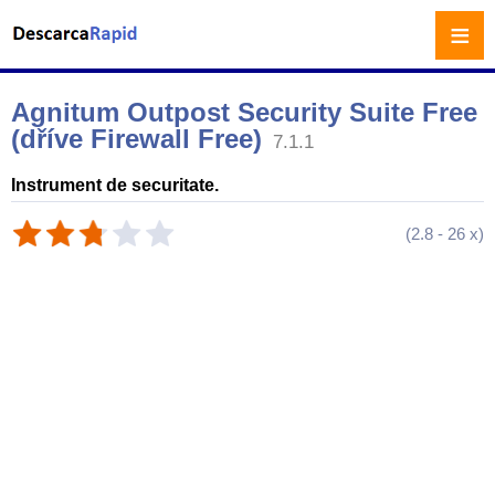
≡
Agnitum Outpost Security Suite Free
(dříve Firewall Free)
7.1.1
Instrument de securitate.
(
2.8
-
26
x)