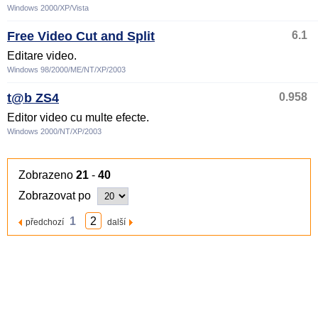
Windows 2000/XP/Vista
Free Video Cut and Split
6.1
Editare video.
Windows 98/2000/ME/NT/XP/2003
t@b ZS4
0.958
Editor video cu multe efecte.
Windows 2000/NT/XP/2003
Zobrazeno
21
-
40
Zobrazovat po
1
2
předchozí
další