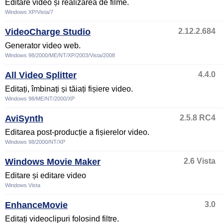
Editare video și realizarea de filme.
Windows XP/Vista/7
VideoCharge Studio
2.12.2.684
Generator video web.
Windows 98/2000/ME/NT/XP/2003/Vista/2008
All Video Splitter
4.4.0
Editați, îmbinați și tăiați fișiere video.
Windows 98/ME/NT/2000/XP
AviSynth
2.5.8 RC4
Editarea post-producție a fișierelor video.
Windows 98/2000/NT/XP
Windows Movie Maker
2.6 Vista
Editare și editare video
Windows Vista
EnhanceMovie
3.0
Editați videoclipuri folosind filtre.