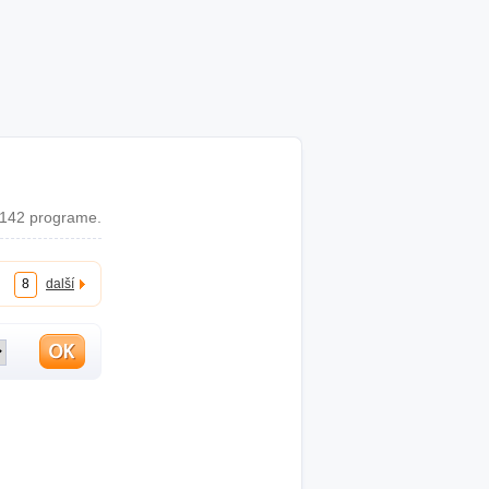
 142 programe.
8
další