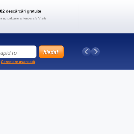
882
descărcări gratuite
ma actualizare anterioară 577 zile
Cercetare avansată