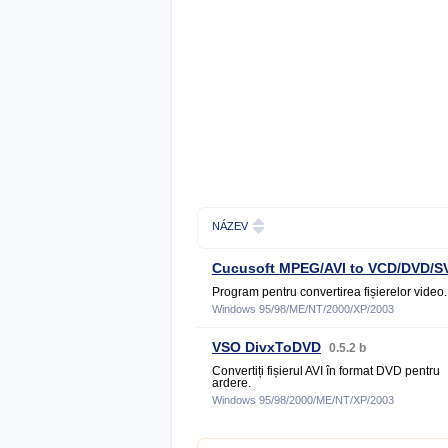
NÁZEV
Cucusoft MPEG/AVI to VCD/DVD/S
Program pentru convertirea fișierelor video.
Windows 95/98/ME/NT/2000/XP/2003
VSO DivxToDVD
0.5.2 b
Convertiți fișierul AVI în format DVD pentru
ardere.
Windows 95/98/2000/ME/NT/XP/2003