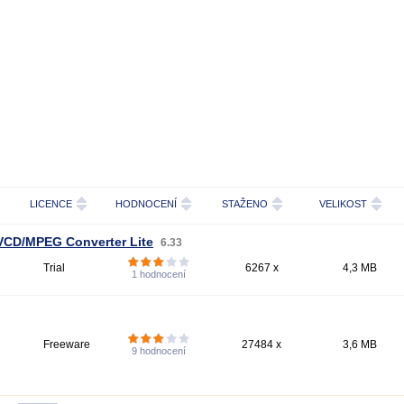
LICENCE
HODNOCENÍ
STAŽENO
VELIKOST
VCD/MPEG Converter Lite
6.33
Trial
6267 x
4,3 MB
1
hodnocení
Freeware
27484 x
3,6 MB
9
hodnocení