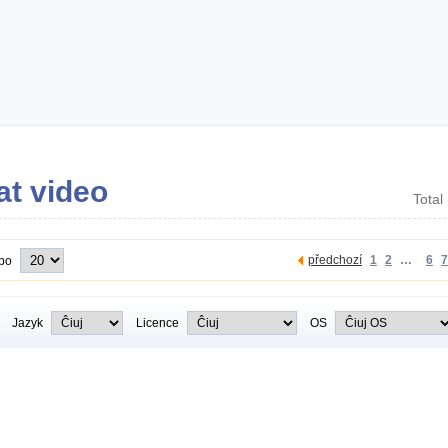
at video
Total
předchozí
1
2
…
6
7
 po
Jazyk
Licence
OS