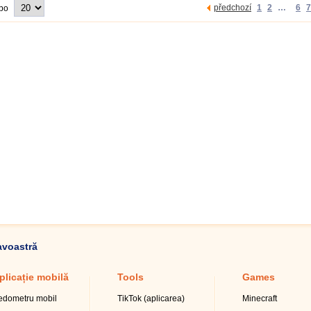
předchozí
1
2
…
6
7
 po
avoastră
plicație mobilă
Tools
Games
edometru mobil
TikTok (aplicarea)
Minecraft