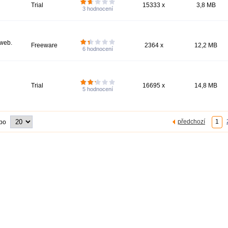
Trial
15333 x
3,8 MB
3
hodnocení
 web.
Freeware
2364 x
12,2 MB
6
hodnocení
Trial
16695 x
14,8 MB
5
hodnocení
předchozí
1
 po