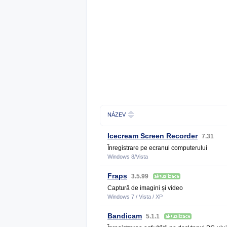
NÁZEV
Icecream Screen Recorder
7.31
Înregistrare pe ecranul computerului
Windows 8/Vista
Fraps
3.5.99
Captură de imagini și video
Windows 7 / Vista / XP
Bandicam
5.1.1