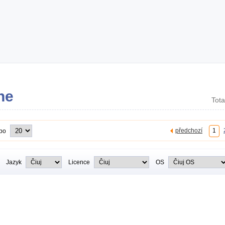
ne
Tota
předchozí
1
 po
Jazyk
Licence
OS