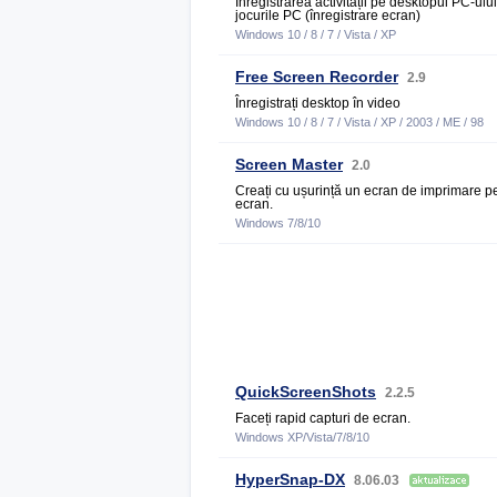
Înregistrarea activității pe desktopul PC-ului 
jocurile PC (înregistrare ecran)
Windows 10 / 8 / 7 / Vista / XP
Free Screen Recorder
2.9
Înregistrați desktop în video
Windows 10 / 8 / 7 / Vista / XP / 2003 / ME / 98
Screen Master
2.0
Creați cu ușurință un ecran de imprimare p
ecran.
Windows 7/8/10
QuickScreenShots
2.2.5
Faceți rapid capturi de ecran.
Windows XP/Vista/7/8/10
HyperSnap-DX
8.06.03