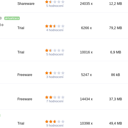
Shareware
24035 x
12,2 MB
5
hodnocení
.0
t o
Trial
6266 x
79,2 MB
4
hodnocení
Trial
10016 x
6,9 MB
5
hodnocení
Freeware
5247 x
86 kB
3
hodnocení
Freeware
14434 x
37,3 MB
7
hodnocení
Trial
10398 x
49,4 MB
9
hodnocení