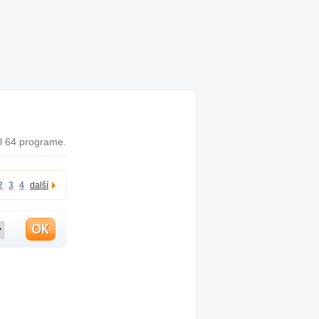
l 64 programe.
2
3
4
další