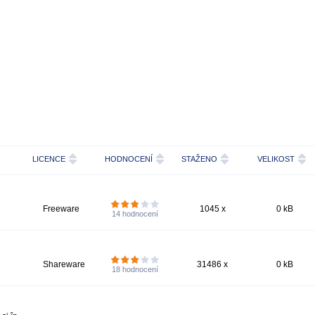
LICENCE
HODNOCENÍ
STAŽENO
VELIKOST
Freeware
1045 x
0 kB
14
hodnocení
Shareware
31486 x
0 kB
18
hodnocení