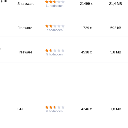
și în
Shareware
21499 x
21,4 MB
11
hodnocení
Freeware
1729 x
592 kB
7
hodnocení
e
Freeware
4538 x
5,8 MB
5
hodnocení
GPL
4246 x
1,8 MB
6
hodnocení