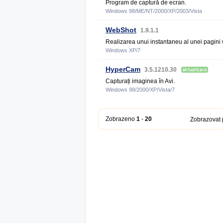
Program de captură de ecran.
Windows 98/ME/NT/2000/XP/2003/Vista
WebShot
1.9.1.1
Realizarea unui instantaneu al unei pagini
Windows XP/7
HyperCam
3.5.1210.30
Capturați imaginea în Avi.
Windows 98/2000/XP/Vista/7
Zobrazeno
1
-
20
Zobrazovat