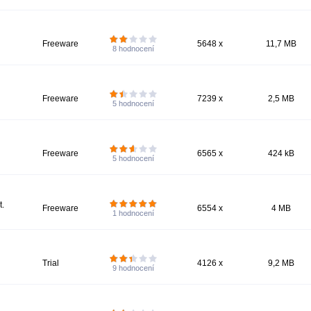
Freeware
5648 x
11,7 MB
8
hodnocení
Freeware
7239 x
2,5 MB
5
hodnocení
Freeware
6565 x
424 kB
5
hodnocení
t.
Freeware
6554 x
4 MB
1
hodnocení
Trial
4126 x
9,2 MB
9
hodnocení