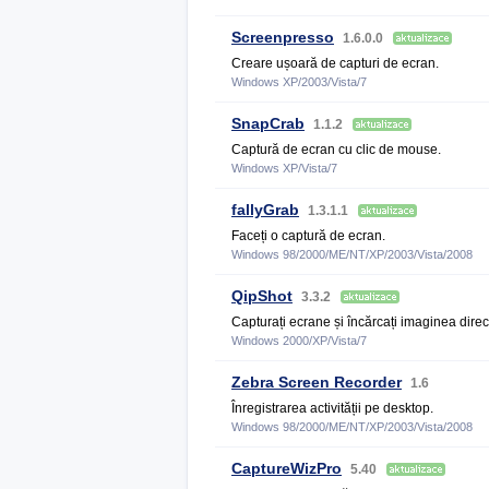
Screenpresso
1.6.0.0
Creare ușoară de capturi de ecran.
Windows XP/2003/Vista/7
SnapCrab
1.1.2
Captură de ecran cu clic de mouse.
Windows XP/Vista/7
fallyGrab
1.3.1.1
Faceți o captură de ecran.
Windows 98/2000/ME/NT/XP/2003/Vista/2008
QipShot
3.3.2
Capturați ecrane și încărcați imaginea direc
Windows 2000/XP/Vista/7
Zebra Screen Recorder
1.6
Înregistrarea activității pe desktop.
Windows 98/2000/ME/NT/XP/2003/Vista/2008
CaptureWizPro
5.40