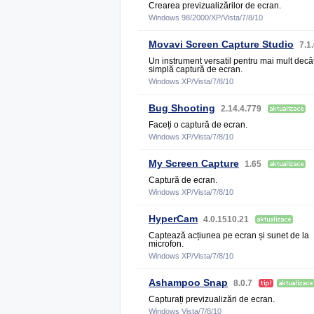
Crearea previzualizărilor de ecran.
Windows 98/2000/XP/Vista/7/8/10
Movavi Screen Capture Studio
7.1
Un instrument versatil pentru mai mult decâ
simplă captură de ecran.
Windows XP/Vista/7/8/10
Bug Shooting
2.14.4.779
Faceți o captură de ecran.
Windows XP/Vista/7/8/10
My Screen Capture
1.65
Captură de ecran.
Windows XP/Vista/7/8/10
HyperCam
4.0.1510.21
Captează acțiunea pe ecran și sunet de la
microfon.
Windows XP/Vista/7/8/10
Ashampoo Snap
8.0.7
Capturați previzualizări de ecran.
Windows Vista/7/8/10