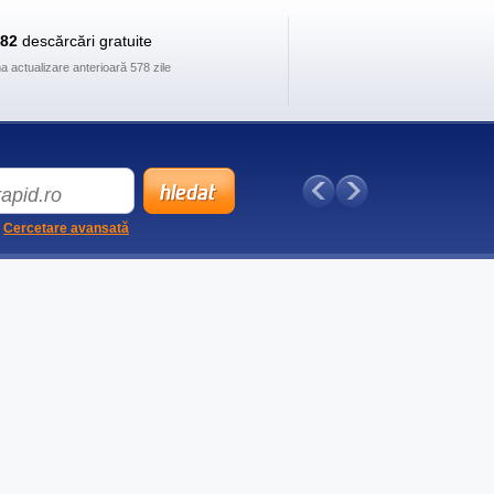
882
descărcări gratuite
ma actualizare anterioară 578 zile
Cercetare avansată