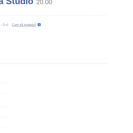
a Studio
20.00
-
3
x)
Cum să evaluezi