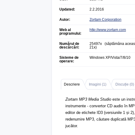
Updated:
2.2.2016
Autor:
Zortam Corporation
Web al
http://www.zortam.com
programului:
Numărul de
25497x (săptămâna aceas
descărcări:
21x)
Sisteme de
Windows XP/Vista/7/8/10
operare:
Descriere
Imagini (
1
)
Discuție (
0
)
Zortam MP3 Media Studio
este un instr
instrumente - convertor CD audio în M
editor de etichete ID3 (versiunile 1 și 
redenumire MP3, căutare duplicată MP3 
jucător.