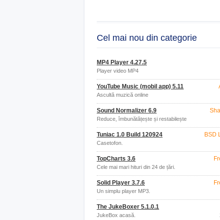
Cel mai nou din categorie
MP4 Player 4.27.5
Player video MP4
YouTube Music (mobil app) 5.11
Ascultă muzică online
Sound Normalizer 6.9
Sha
Reduce, îmbunătățește și restabilește
volumul și dimensiunea fișierului.
Tuniac 1.0 Build 120924
BSD 
Casetofon.
TopCharts 3.6
Fr
Cele mai mari hituri din 24 de țări.
Solid Player 3.7.6
Fr
Un simplu player MP3.
The JukeBoxer 5.1.0.1
JukeBox acasă.