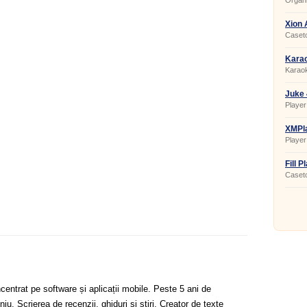
Organi
Xion 
Caseto
Kara
Karao
Juke 
Player
XMPla
Player
Fill P
Caseto
centrat pe software și aplicații mobile. Peste 5 ani de
u. Scrierea de recenzii, ghiduri și știri. Creator de texte