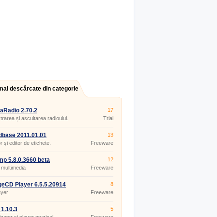
mai descărcate din categorie
aRadio 2.70.2
17
trarea și ascultarea radioului.
Trial
base 2011.01.01
13
 și editor de etichete.
Freeware
p 5.8.0.3660 beta
12
 multimedia
Freeware
eCD Player 6.5.5.20914
8
yer.
Freeware
 1.10.3
5