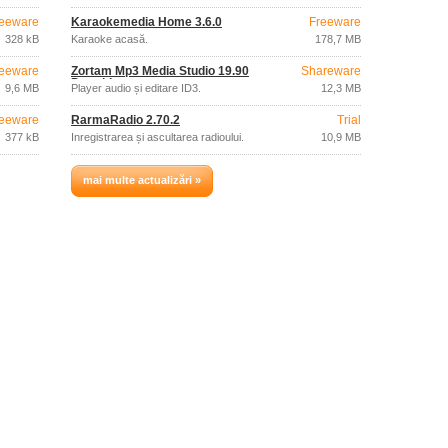
eeware
Karaokemedia Home 3.6.0
Freeware
328 kB
Karaoke acasă.
178,7 MB
eeware
Zortam Mp3 Media Studio 19.90
Shareware
Portable
9,6 MB
Player audio și editare ID3.
12,3 MB
eeware
RarmaRadio 2.70.2
Trial
377 kB
Înregistrarea și ascultarea radioului.
10,9 MB
mai multe actualizări »