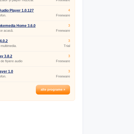
zator și player muzical.
Freeware
Audio Player 1.0.127
4
fon.
Freeware
okemedia Home 3.6.0
3
ke acasă.
Freeware
4.0.2
3
 multimedia.
Trial
y 3.8.2
3
 de fișiere audio
Freeware
layer 1.0
3
fon.
Freeware
alte programe »