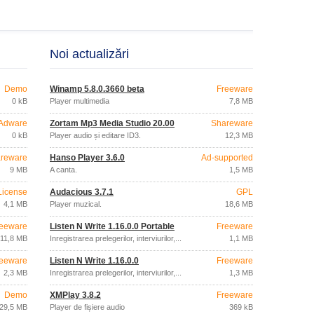
Noi actualizări
Demo
Winamp 5.8.0.3660 beta
Freeware
0 kB
Player multimedia
7,8 MB
Adware
Zortam Mp3 Media Studio 20.00
Shareware
0 kB
Player audio și editare ID3.
12,3 MB
reware
Hanso Player 3.6.0
Ad-supported
9 MB
A canta.
1,5 MB
License
Audacious 3.7.1
GPL
4,1 MB
Player muzical.
18,6 MB
eeware
Listen N Write 1.16.0.0 Portable
Freeware
11,8 MB
Înregistrarea prelegerilor, interviurilor,...
1,1 MB
eeware
Listen N Write 1.16.0.0
Freeware
2,3 MB
Înregistrarea prelegerilor, interviurilor,...
1,3 MB
Demo
XMPlay 3.8.2
Freeware
29,5 MB
Player de fișiere audio
369 kB