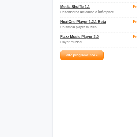
Media Shuffle 1.1
Fr
Deschiderea melodiilor la întâmplare.
NextOne Player 1.2.1 Beta
Fr
Un simplu player muzical.
Flazz Music Player 2.0
Fr
Player muzical.
alte programe noi »