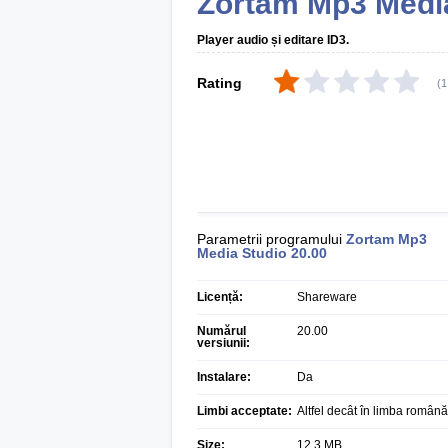
Zortam Mp3 Medi
Player audio și editare ID3.
Rating
(
1
Parametrii programului
Zortam Mp3
Media Studio
20.00
Licență:
Shareware
Numărul
20.00
versiunii:
Instalare:
Da
Limbi acceptate:
Altfel decât în limba română
Size:
12,3 MB