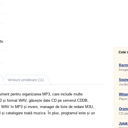
ta:
Cele 
Rarm
Înregis
Sound
Versiuni următoare (11)
Jucător
ument pentru organizarea MP3, care include multe
Winam
Player
P3 și format WAV, găsește date CD pe serverul CDDB,
2), WAV în MP3 și invers, manager de liste de redare M3U,
Orang
și catalogare toată muzica. În plus, programul este și un
CD pla
Jajuk