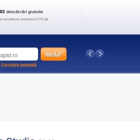
882
descărcări gratuite
ma actualizare anterioară 579 zile
Cercetare avansată