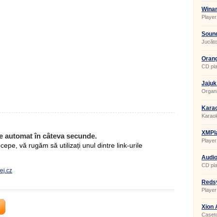
Winam
Player
Sound
Jucător
Orang
CD pla
Jajuk
Organi
Kara
Karao
XMPla
e automat în câteva secunde.
Player
pe, vă rugăm să utilizați unul dintre link-urile
Audi
CD pla
ej.cz
Reds
Player
Xion 
Caseto