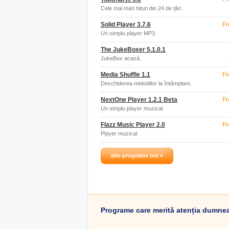
Cele mai mari hituri din 24 de țări.
Solid Player 3.7.6
Fr
Un simplu player MP3.
The JukeBoxer 5.1.0.1
JukeBox acasă.
Media Shuffle 1.1
Fr
Deschiderea melodiilor la întâmplare.
NextOne Player 1.2.1 Beta
Fr
Un simplu player muzical.
Flazz Music Player 2.0
Fr
Player muzical.
alte programe noi »
Programe care merită atenția dumne