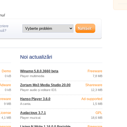
mul
criere
ouă?
Noi actualizări
Demo
Winamp 5.8.0.3660 beta
Freeware
0 kB
Player multimedia
7,8 MB
Adware
Zortam Mp3 Media Studio 20.00
Shareware
0 kB
Player audio și editare ID3.
12,3 MB
reware
Hanso Player 3.6.0
Ad-supported
9 MB
A canta.
1,5 MB
License
Audacious 3.7.1
GPL
4,1 MB
Player muzical.
18,6 MB
eeware
Listen N Write 1.16.0.0 Portable
Freeware