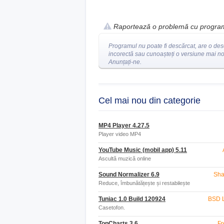
Raportează o problemă cu progra
Programul nu poate fi descărcat, are o des
incorectă sau cunoașteți o versiune mai n
Anunțați-ne.
Cel mai nou din categorie
MP4 Player 4.27.5
Player video MP4
YouTube Music (mobil app) 5.11
Ascultă muzică online
Sound Normalizer 6.9
Sha
Reduce, îmbunătățește și restabilește
volumul și dimensiunea fișierului.
Tuniac 1.0 Build 120924
BSD 
Casetofon.
TopCharts 3.6
Fr