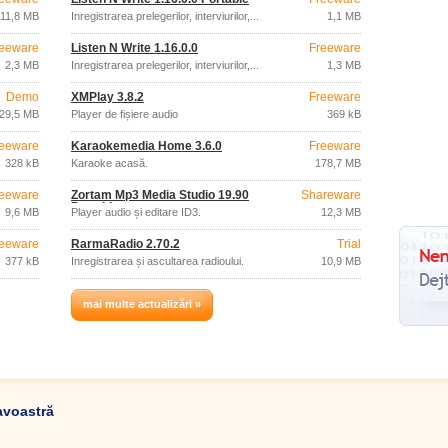
11,8 MB
Înregistrarea prelegerilor, interviurilor,...
1,1 MB
eeware
Listen N Write 1.16.0.0
Freeware
2,3 MB
Înregistrarea prelegerilor, interviurilor,...
1,3 MB
Demo
XMPlay 3.8.2
Freeware
29,5 MB
Player de fișiere audio
369 kB
eeware
Karaokemedia Home 3.6.0
Freeware
328 kB
Karaoke acasă.
178,7 MB
eeware
Zortam Mp3 Media Studio 19.90
Shareware
Portable
9,6 MB
Player audio și editare ID3.
12,3 MB
eeware
RarmaRadio 2.70.2
Trial
377 kB
Înregistrarea și ascultarea radioului.
10,9 MB
mai multe actualizări »
avoastră