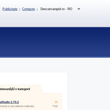
Publicitate
Contacte
|
|
ahovanější v kategorii
aRadio 2.70.2
19
trarea și ascultarea radioului.
Trial