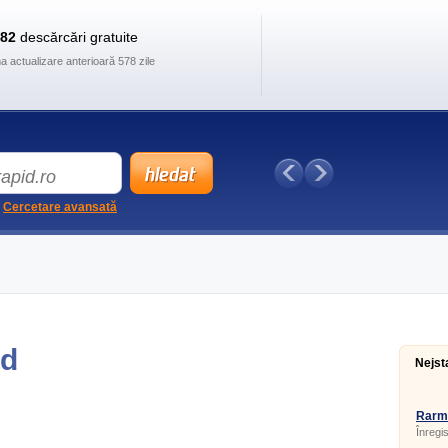
882
descărcări gratuite
ma actualizare anterioară 578 zile
Cercetare avansată
ad
Nejst
Rarm
Înregis