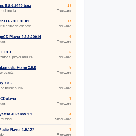
p 5.8.0.3660 beta
13
 multimedia
Freeware
base 2011.01.01
13
 și editor de etichete.
Freeware
eCD Player 6.5.5.20914
8
yer.
Freeware
 1.10.3
6
zator și player muzical.
Freeware
okemedia Home 3.6.0
5
ke acasă.
Freeware
y 3.8.2
4
 de fișiere audio
Freeware
oCDplayer
3
yer.
Freeware
ystem Jukebox 1.1
3
 muzical.
Shareware
Audio Player 1.0.127
3
fon.
Freeware