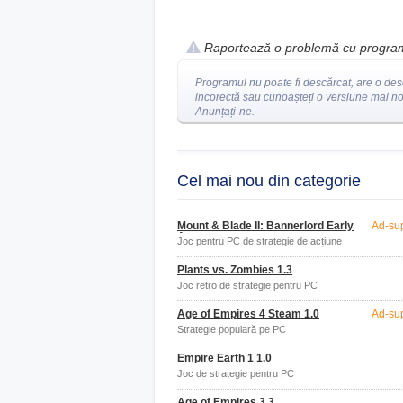
Raportează o problemă cu progra
Programul nu poate fi descărcat, are o des
incorectă sau cunoașteți o versiune mai n
Anunțați-ne.
Cel mai nou din categorie
Mount & Blade II: Bannerlord Early
Ad-su
Access
Joc pentru PC de strategie de acțiune
Plants vs. Zombies 1.3
Joc retro de strategie pentru PC
Age of Empires 4 Steam 1.0
Ad-su
Strategie populară pe PC
Empire Earth 1 1.0
Joc de strategie pentru PC
Age of Empires 3 3