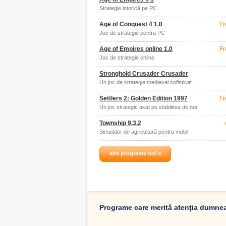
Strategie istorică pe PC
Age of Conquest 4 1.0
Fr
Joc de strategie pentru PC
Age of Empires online 1.0
Fr
Joc de strategie online
Stronghold Crusader Crusader
Un joc de strategie medieval sofisticat
pentru PC
Settlers 2: Golden Edition 1997
Fr
Un joc strategic axat pe stabilirea de noi
teritorii
Township 9.3.2
Simulator de agricultură pentru mobil
alte programe noi »
Programe care merită atenția dumne