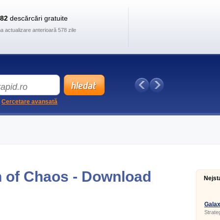
882
descărcări gratuite
ma actualizare anterioară 578 zile
Cercetare avansată
gn of Chaos - Download
Nejst
Galax
Strate