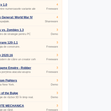
y 1.0
4
ntre numeroasele variante ale
Freeware
 Tetris.
 General: World War IV
4
 spațiale.
Shareware
s vs. Zombies 1.3
3
tro de strategie pentru PC
Demo
rans 120-1.1
3
gia de construire.
Freeware
y 2020.16
3
dern de către un creator ceh
Freeware
game Empire - Robber
3
 Castle Calculator 1.0
la pornirea atacului asupra
Freeware
lor Tâlhari din Goodgame
.
om Fighters
3
la New York.
Demo
e of the Bulge
3
gie de război 3D în timp real.
Demo
RTE MECHANICA
3
gie pe rând.
Freeware