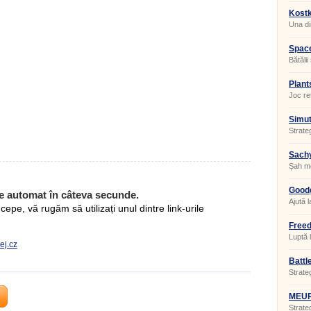
Kostk
Una di
jocului
Space
Bătălii
Plant
Joc re
Simut
Strate
Šach
Șah mo
Good
e automat în câteva secunde.
Baron
Ajută 
pe, vă rugăm să utilizați unul dintre link-urile
Baroni
Empire
Freed
Luptă 
ej.cz
Battl
Strate
MEU
Strate