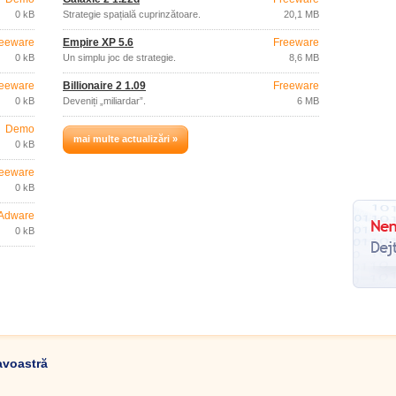
0 kB
Strategie spațială cuprinzătoare.
20,1 MB
eeware
Empire XP 5.6
Freeware
0 kB
Un simplu joc de strategie.
8,6 MB
eeware
Billionaire 2 1.09
Freeware
0 kB
Deveniți „miliardar”.
6 MB
Demo
mai multe actualizări »
0 kB
eeware
0 kB
Adware
0 kB
avoastră