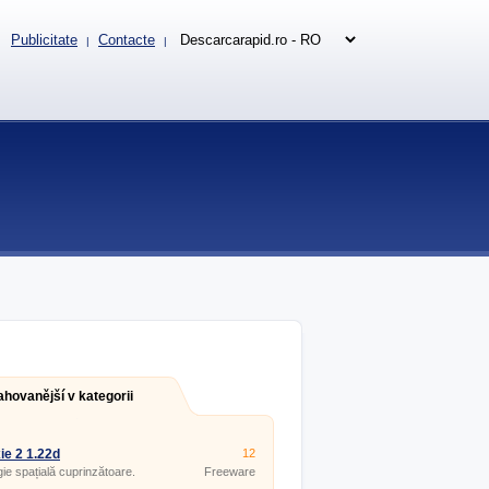
Publicitate
Contacte
|
|
ahovanější v kategorii
ie 2 1.22d
12
gie spațială cuprinzătoare.
Freeware