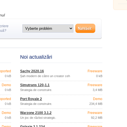
mul
criere
ouă?
Noi actualizări
pported
Šachy 2020.16
Freeware
0 kB
Șah modern de către un creator ceh
0 kB
Demo
Simutrans 120-1.1
Freeware
0 kB
Strategia de construire.
3,4 MB
pported
Port Royale 2
Demo
0 kB
Strategia de construire.
234,4 MB
Demo
Warzone 2100 3.1.2
Freeware
0 kB
Un joc de război strategic.
92,2 MB
Demo
Galaxie 2 1.22d
Freeware