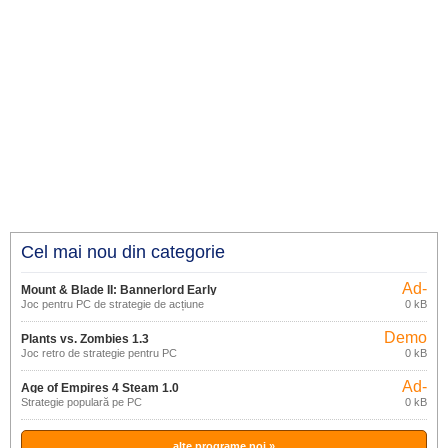
Cel mai nou din categorie
Ad-
Mount & Blade II: Bannerlord Early
supported
Joc pentru PC de strategie de acțiune
0 kB
Access
Demo
Plants vs. Zombies 1.3
Joc retro de strategie pentru PC
0 kB
Ad-
Age of Empires 4 Steam 1.0
supported
Strategie populară pe PC
0 kB
alte programe noi »