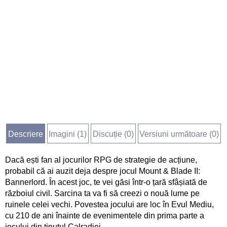
Descriere
Imagini (
1
)
Discuție (
0
)
Versiuni următoare (0)
Dacă ești fan al jocurilor RPG de strategie de acțiune,
probabil că ai auzit deja despre jocul Mount & Blade II:
Bannerlord. În acest joc, te vei găsi într-o țară sfâșiată de
războiul civil. Sarcina ta va fi să creezi o nouă lume pe
ruinele celei vechi. Povestea jocului are loc în Evul Mediu,
cu 210 de ani înainte de evenimentele din prima parte a
jocului din ținutul Calradiei.