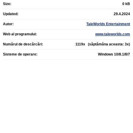
Size:
0 kB
Updated:
29.4.2024
Autor:
TaleWorlds Entertainment
Web al programului:
www.taleworlds.com
Numărul de descărcări:
1119x (săptămâna aceasta: 3x)
Sisteme de operare:
Windows 10/8.1/8/7