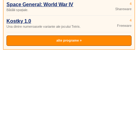
Space General: World War IV
4
Shareware
Bătălii spațiale.
Kostky 1.0
4
Freeware
Una dintre numeroasele variante ale jocului Tetris.
alte programe »