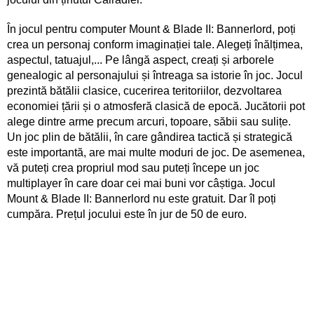
În jocul pentru computer Mount & Blade II: Bannerlord, poți
crea un personaj conform imaginației tale. Alegeți înălțimea,
aspectul, tatuajul,... Pe lângă aspect, creați și arborele
genealogic al personajului și întreaga sa istorie în joc. Jocul
prezintă bătălii clasice, cucerirea teritoriilor, dezvoltarea
economiei țării și o atmosferă clasică de epocă. Jucătorii pot
alege dintre arme precum arcuri, topoare, săbii sau sulițe.
Un joc plin de bătălii, în care gândirea tactică și strategică
este importantă, are mai multe moduri de joc. De asemenea,
vă puteți crea propriul mod sau puteți începe un joc
multiplayer în care doar cei mai buni vor câștiga. Jocul
Mount & Blade II: Bannerlord nu este gratuit. Dar îl poți
cumpăra. Prețul jocului este în jur de 50 de euro.