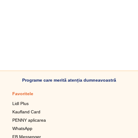
Programe care merită atenția dumneavoastră
Favoritele
Aplicație mobilă
Lidl Plus
Pedometru mobil
Kaufland Card
Lupa pentru telefonul mobil
PENNY aplicarea
Telecomanda pentru
televizor LG
WhatsApp
Imagini de fundal live pentru
FB Messenger
mobil gratuit