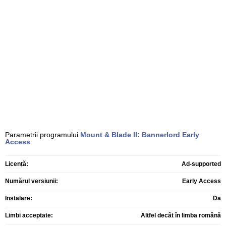
Parametrii programului
Mount & Blade II: Bannerlord
Early
Access
Licență:
Ad-supported
Numărul versiunii:
Early Access
Instalare:
Da
Limbi acceptate:
Altfel decât în limba română