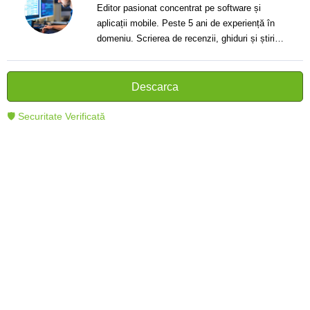
Editor pasionat concentrat pe software și
aplicații mobile. Peste 5 ani de experiență în
domeniu. Scrierea de recenzii, ghiduri și știri.
Creator de texte clare și informative care ajută
cititorii să înțeleagă și să folosească mai bine
tehnologia modernă.
Descarca
🛡 Securitate Verificată