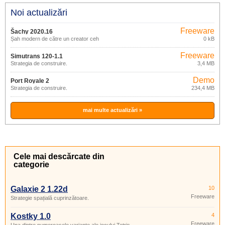
Noi actualizări
Freeware
Šachy 2020.16
Șah modern de către un creator ceh
0 kB
Freeware
Simutrans 120-1.1
Strategia de construire.
3,4 MB
Demo
Port Royale 2
Strategia de construire.
234,4 MB
mai multe actualizări »
Cele mai descărcate din
categorie
Galaxie 2 1.22d
10
Freeware
Strategie spațială cuprinzătoare.
Kostky 1.0
4
Freeware