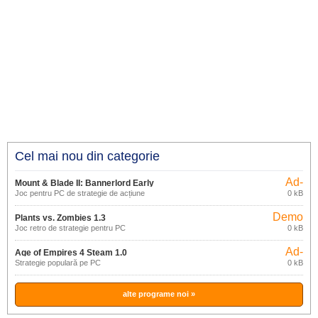
Cel mai nou din categorie
Ad-
Mount & Blade II: Bannerlord Early
supported
Joc pentru PC de strategie de acțiune
0 kB
Access
Demo
Plants vs. Zombies 1.3
Joc retro de strategie pentru PC
0 kB
Ad-
Age of Empires 4 Steam 1.0
supported
Strategie populară pe PC
0 kB
alte programe noi »