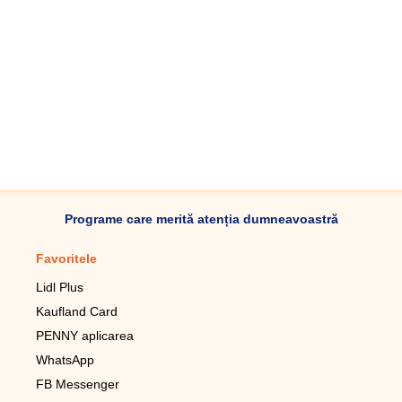
Programe care merită atenția dumneavoastră
Favoritele
Aplicație mobilă
Lidl Plus
Pedometru mobil
Kaufland Card
Lupa pentru telefonul mobil
PENNY aplicarea
Telecomanda pentru
televizor LG
WhatsApp
Imagini de fundal live pentru
FB Messenger
mobil gratuit