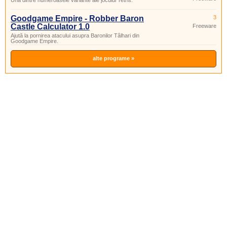
Una dintre numeroasele variante ale jocului Tetris.
Goodgame Empire - Robber Baron
3
Castle Calculator 1.0
Freeware
Ajută la pornirea atacului asupra Baronilor Tâlhari din
Goodgame Empire.
alte programe »