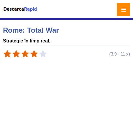
≡
Rome: Total War
Strategie în timp real.
(
3.9
-
11
x)