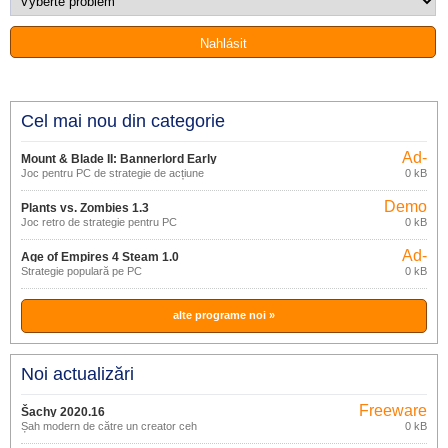
Cel mai nou din categorie
Ad-
Mount & Blade II: Bannerlord Early
supported
Joc pentru PC de strategie de acțiune
0 kB
Access
Demo
Plants vs. Zombies 1.3
Joc retro de strategie pentru PC
0 kB
Ad-
Age of Empires 4 Steam 1.0
supported
Strategie populară pe PC
0 kB
alte programe noi »
Noi actualizări
Freeware
Šachy 2020.16
Șah modern de către un creator ceh
0 kB