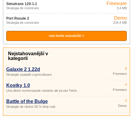
Freeware
Simutrans 120-1.1
Strategia de construire.
3,4 MB
Demo
Port Royale 2
Strategia de construire.
234,4 MB
mai multe actualizări »
Nejstahovanější v
kategorii
Galaxie 2 1.22d
9
Freeware
Strategie spațială cuprinzătoare.
Kostky 1.0
4
Freeware
Una dintre numeroasele variante ale jocului Tetris.
Battle of the Bulge
3
Demo
Strategie de război 3D în timp real.