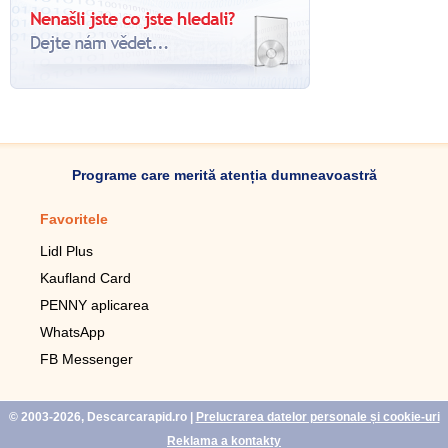
Programe care merită atenția dumneavoastră
Favoritele
Aplicație mobilă
Lidl Plus
Pedometru mobil
Kaufland Card
Lupa pentru telefonul mobil
PENNY aplicarea
Telecomanda pentru
televizor LG
WhatsApp
Imagini de fundal live pentru
FB Messenger
mobil gratuit
WhatsApp
© 2003-2026, Descarcarapid.ro
|
Prelucrarea datelor personale și cookie-uri
Reklama a kontakty