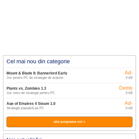
Cel mai nou din categorie
Ad-
Mount & Blade II: Bannerlord Early
supported
Joc pentru PC de strategie de acțiune
0 kB
Access
Demo
Plants vs. Zombies 1.3
Joc retro de strategie pentru PC
0 kB
Ad-
Age of Empires 4 Steam 1.0
supported
Strategie populară pe PC
0 kB
alte programe noi »