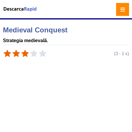
≡
Medieval Conquest
Strategia medievală.
(
3
-
1
x)