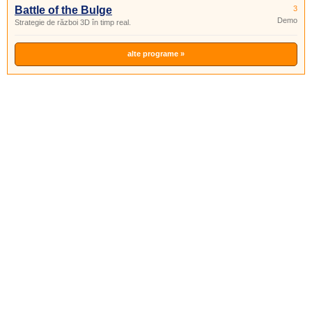
Battle of the Bulge
3
Demo
Strategie de război 3D în timp real.
alte programe »