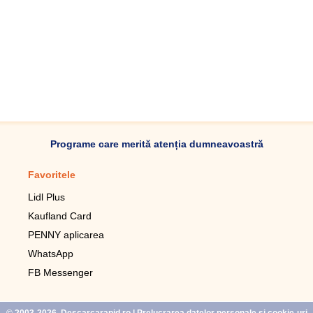
Programe care merită atenția dumneavoastră
Favoritele
Aplicație mobilă
Lidl Plus
Pedometru mobil
Kaufland Card
Lupa pentru telefonul mobil
PENNY aplicarea
Telecomanda pentru
televizor LG
WhatsApp
Imagini de fundal live pentru
FB Messenger
mobil gratuit
WhatsApp