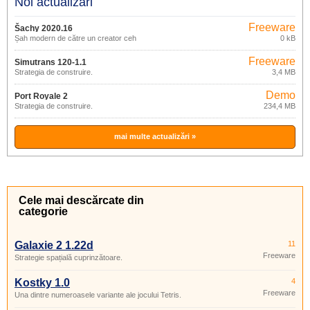
Noi actualizări
Freeware
Šachy 2020.16
Șah modern de către un creator ceh
0 kB
Freeware
Simutrans 120-1.1
Strategia de construire.
3,4 MB
Demo
Port Royale 2
Strategia de construire.
234,4 MB
mai multe actualizări »
Cele mai descărcate din
categorie
Galaxie 2 1.22d
11
Freeware
Strategie spațială cuprinzătoare.
Kostky 1.0
4
Freeware
Una dintre numeroasele variante ale jocului Tetris.