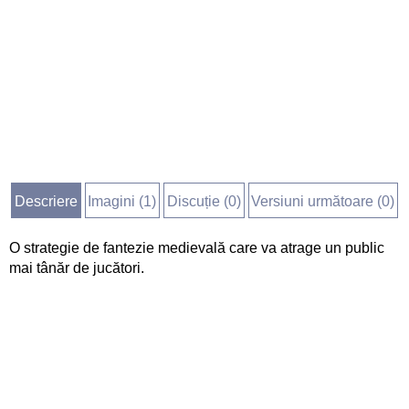
Descriere
Imagini (
1
)
Discuție (
0
)
Versiuni următoare (0)
O strategie de fantezie medievală care va atrage un public
mai tânăr de jucători.