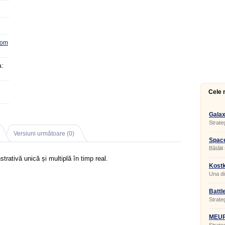
com
:
Cele 
Galax
Strate
Versiuni următoare (0)
Space
Bătălii
strativă unică și multiplă în timp real.
Kostk
Una di
jocului
Battl
Strate
MEU