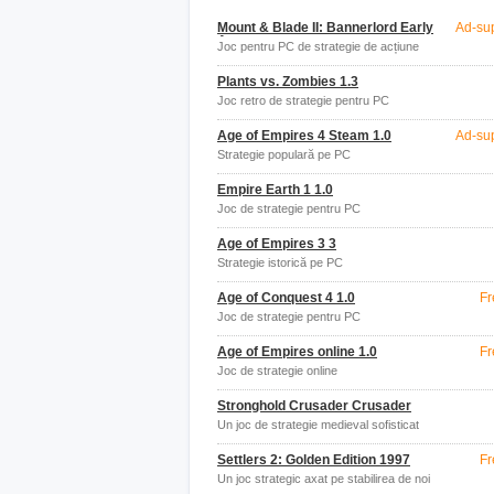
Mount & Blade II: Bannerlord Early
Ad-su
Access
Joc pentru PC de strategie de acțiune
Plants vs. Zombies 1.3
Joc retro de strategie pentru PC
Age of Empires 4 Steam 1.0
Ad-su
Strategie populară pe PC
Empire Earth 1 1.0
Joc de strategie pentru PC
Age of Empires 3 3
Strategie istorică pe PC
Age of Conquest 4 1.0
Fr
Joc de strategie pentru PC
Age of Empires online 1.0
Fr
Joc de strategie online
Stronghold Crusader Crusader
Un joc de strategie medieval sofisticat
pentru PC
Settlers 2: Golden Edition 1997
Fr
Un joc strategic axat pe stabilirea de noi
teritorii