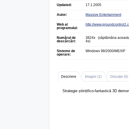
Updated:
17.1.2005
Autor:
Massive Entertainment
Web al
http://www.groundcontrol2.
programului:
Numărul de
3824x (săptămâna aceasta
descărcări:
4x)
Sisteme de
Windows 98/2000/ME/XP
operare:
Descriere
Imagini (
1
)
Discuție (
0
)
Strategie științifico-fantastică 3D demon