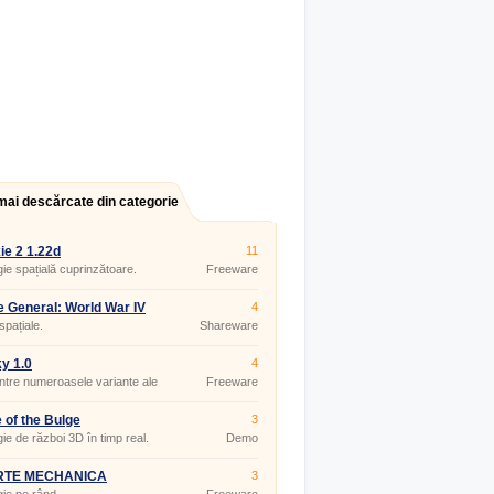
mai descărcate din categorie
ie 2 1.22d
11
gie spațială cuprinzătoare.
Freeware
 General: World War IV
4
 spațiale.
Shareware
y 1.0
4
ntre numeroasele variante ale
Freeware
 Tetris.
e of the Bulge
3
gie de război 3D în timp real.
Demo
RTE MECHANICA
3