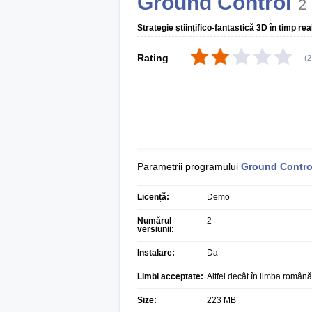
Ground Control
2
Strategie științifico-fantastică 3D în timp real
Rating
(
2
Parametrii programului
Ground Contro
Licență:
Demo
Numărul
2
versiunii:
Instalare:
Da
Limbi acceptate:
Altfel decât în limba română
Size:
223 MB