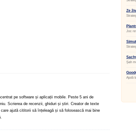
Strate
Ze ži
Strate
familie
Plant
Joc re
Simut
Strate
Šach
Șah mo
Good
Baron
Ajută 
Baroni
Empire
centrat pe software și aplicații mobile. Peste 5 ani de
u. Scrierea de recenzii, ghiduri și știri. Creator de texte
 care ajută cititorii să înțeleagă și să folosească mai bine
.