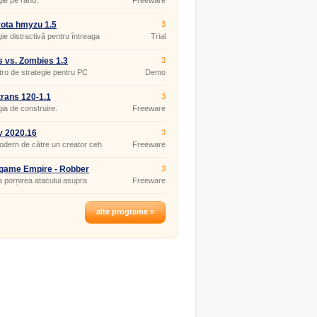
gie pe rând.
Freeware
vota hmyzu 1.5
3
gie distractivă pentru întreaga
Trial
.
s vs. Zombies 1.3
3
tro de strategie pentru PC
Demo
rans 120-1.1
3
gia de construire.
Freeware
y 2020.16
3
dern de către un creator ceh
Freeware
game Empire - Robber
3
 Castle Calculator 1.0
la pornirea atacului asupra
Freeware
lor Tâlhari din Goodgame
.
alte programe »