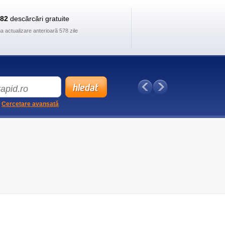
882
descărcări gratuite
ma actualizare anterioară 578 zile
Cercetare avansată