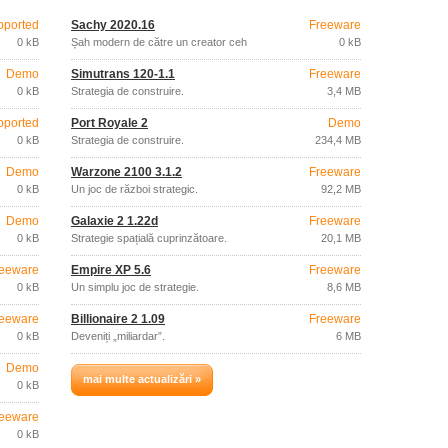
pported
Šachy 2020.16
Freeware
0 kB
Șah modern de către un creator ceh
0 kB
Demo
Simutrans 120-1.1
Freeware
0 kB
Strategia de construire.
3,4 MB
pported
Port Royale 2
Demo
0 kB
Strategia de construire.
234,4 MB
Demo
Warzone 2100 3.1.2
Freeware
0 kB
Un joc de război strategic.
92,2 MB
Demo
Galaxie 2 1.22d
Freeware
0 kB
Strategie spațială cuprinzătoare.
20,1 MB
eeware
Empire XP 5.6
Freeware
0 kB
Un simplu joc de strategie.
8,6 MB
eeware
Billionaire 2 1.09
Freeware
0 kB
Deveniți „miliardar”.
6 MB
Demo
mai multe actualizări »
0 kB
eeware
0 kB