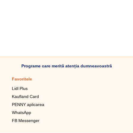
Programe care merită atenția dumneavoastră
Favoritele
Aplicație mobilă
Lidl Plus
Pedometru mobil
Kaufland Card
Lupa pentru telefonul mobil
PENNY aplicarea
Telecomanda pentru
televizor LG
WhatsApp
Imagini de fundal live pentru
FB Messenger
mobil gratuit
WhatsApp