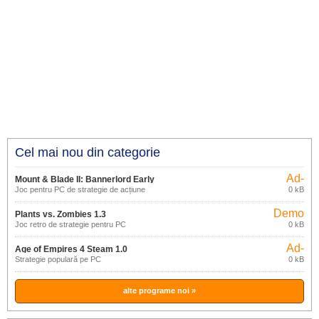
Cel mai nou din categorie
Ad-
Mount & Blade II: Bannerlord Early
supported
Joc pentru PC de strategie de acțiune
0 kB
Access
Demo
Plants vs. Zombies 1.3
Joc retro de strategie pentru PC
0 kB
Ad-
Age of Empires 4 Steam 1.0
supported
Strategie populară pe PC
0 kB
alte programe noi »