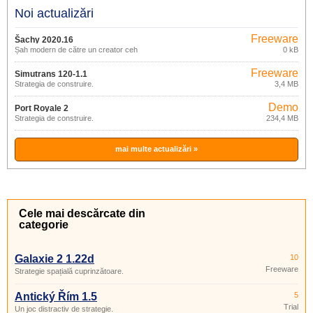
Noi actualizări
Freeware
Šachy 2020.16
Șah modern de către un creator ceh
0 kB
Freeware
Simutrans 120-1.1
Strategia de construire.
3,4 MB
Demo
Port Royale 2
Strategia de construire.
234,4 MB
mai multe actualizări »
Cele mai descărcate din
categorie
Galaxie 2 1.22d
10
Freeware
Strategie spațială cuprinzătoare.
Antický Řím 1.5
5
Trial
Un joc distractiv de strategie.