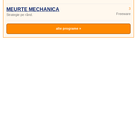
MEURTE MECHANICA
3
Freeware
Strategie pe rând.
alte programe »