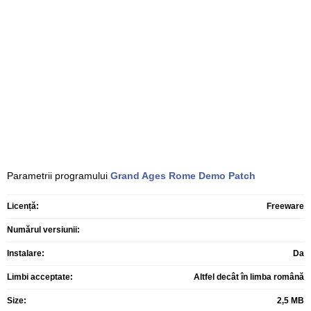
Parametrii programului
Grand Ages Rome Demo Patch
Licență:
Freeware
Numărul versiunii:
Instalare:
Da
Limbi acceptate:
Altfel decât în limba română
Size:
2,5 MB