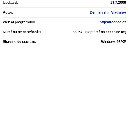
Updated:
18.7.2009
Autor:
Demjanishin Vladislav
Web al programului:
http://freebee.cz
Numărul de descărcări:
3395x (săptămâna aceasta: 8x)
Sisteme de operare:
Windows 98/XP