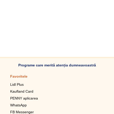
Programe care merită atenția dumneavoastră
Favoritele
Aplicație mobilă
Lidl Plus
Pedometru mobil
Kaufland Card
Lupa pentru telefonul mobil
PENNY aplicarea
Telecomanda pentru
televizor LG
WhatsApp
Imagini de fundal live pentru
FB Messenger
mobil gratuit