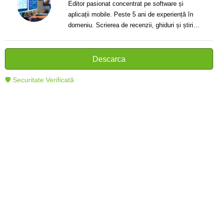
Editor pasionat concentrat pe software și
aplicații mobile. Peste 5 ani de experiență în
domeniu. Scrierea de recenzii, ghiduri și știri.
Creator de texte clare și informative care ajută
cititorii să înțeleagă și să folosească mai bine
tehnologia modernă.
Descarca
🛡 Securitate Verificată