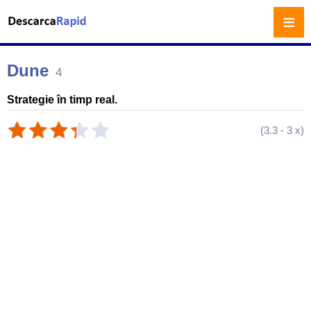
≡
Dune
4
Strategie în timp real.
(
3.3
-
3
x)