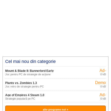
Cel mai nou din categorie
Ad-
Mount & Blade II: Bannerlord Early
supported
Joc pentru PC de strategie de acțiune
0 kB
Access
Demo
Plants vs. Zombies 1.3
Joc retro de strategie pentru PC
0 kB
Ad-
Age of Empires 4 Steam 1.0
supported
Strategie populară pe PC
0 kB
alte programe noi »