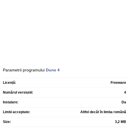
Parametrii programului
Dune
4
Licență:
Freeware
Numărul versiunii:
4
Instalare:
Da
Limbi acceptate:
Altfel decât în limba română
Size:
3,2 MB