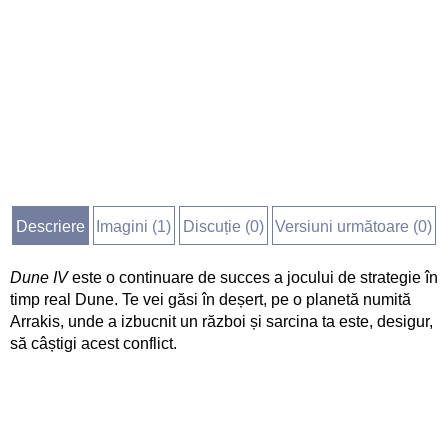
Descriere
Imagini (
1
)
Discuție (
0
)
Versiuni următoare (0)
Dune IV
este o continuare de succes a jocului de strategie în
timp real Dune. Te vei găsi în deșert, pe o planetă numită
Arrakis, unde a izbucnit un război și sarcina ta este, desigur,
să câștigi acest conflict.