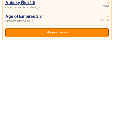
Antický Řím 1.5
4
Trial
Un joc distractiv de strategie.
Age of Empires 3 3
3
Demo
Strategie istorică pe PC
alte programe »