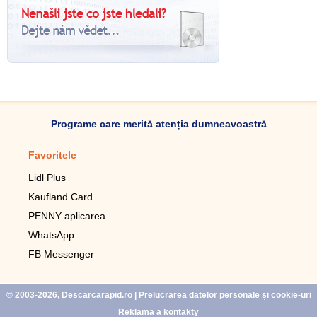
Programe care merită atenția dumneavoastră
Favoritele
Aplicație mobilă
Lidl Plus
Pedometru mobil
Kaufland Card
Lupa pentru telefonul mobil
PENNY aplicarea
Telecomanda pentru
televizor LG
WhatsApp
Imagini de fundal live pentru
FB Messenger
mobil gratuit
WhatsApp
© 2003-2026, Descarcarapid.ro
|
Prelucrarea datelor personale și cookie-uri
Reklama a kontakty