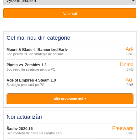
Cel mai nou din categorie
Ad-
Mount & Blade II: Bannerlord Early
supported
Joc pentru PC de strategie de acțiune
0 kB
Access
Demo
Plants vs. Zombies 1.3
Joc retro de strategie pentru PC
0 kB
Ad-
Age of Empires 4 Steam 1.0
supported
Strategie populară pe PC
0 kB
alte programe noi »
Noi actualizări
Freeware
Šachy 2020.16
Șah modern de către un creator ceh
0 kB