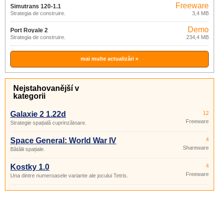
Freeware
Simutrans 120-1.1
Strategia de construire.
3,4 MB
Demo
Port Royale 2
Strategia de construire.
234,4 MB
mai multe actualizări »
Nejstahovanější v
kategorii
Galaxie 2 1.22d
12
Freeware
Strategie spațială cuprinzătoare.
Space General: World War IV
4
Shareware
Bătălii spațiale.
Kostky 1.0
4
Freeware
Una dintre numeroasele variante ale jocului Tetris.