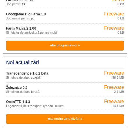
Farmer´s Life 10
Joc pentru PC
0 kB
Freeware
Goodgame Big Farm 1.0
Joc online pentru pc
0 kB
Freeware
Farm Mania 2 1.60
Simulator de agricultură pentru mobil
0 kB
alte programe noi »
Noi actualizări
Freeware
Transcendence 1.6.2 beta
Simulare de zbor spațial.
36,2 MB
Freeware
Železnice 0.9
Simulator de cale ferată.
2,7 MB
Freeware
OpenTTD 1.4.3
Legendarul joc Transport Tycoon Deluxe
14,4 MB
cu multe îmbunătățiri.
mai multe actualizări »