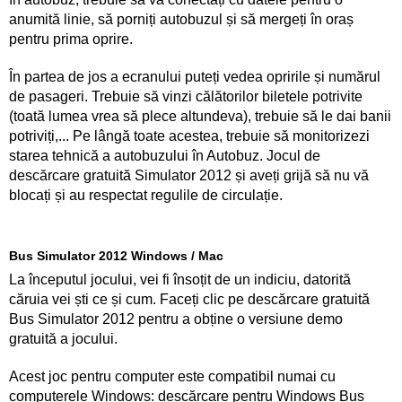
anumită linie, să porniți autobuzul și să mergeți în oraș
pentru prima oprire.
În partea de jos a ecranului puteți vedea opririle și numărul
de pasageri. Trebuie să vinzi călătorilor biletele potrivite
(toată lumea vrea să plece altundeva), trebuie să le dai banii
potriviți,... Pe lângă toate acestea, trebuie să monitorizezi
starea tehnică a autobuzului în Autobuz. Jocul de
descărcare gratuită Simulator 2012 și aveți grijă să nu vă
blocați și au respectat regulile de circulație.
Bus Simulator 2012 Windows / Mac
La începutul jocului, vei fi însoțit de un indiciu, datorită
căruia vei ști ce și cum. Faceți clic pe descărcare gratuită
Bus Simulator 2012 pentru a obține o versiune demo
gratuită a jocului.
Acest joc pentru computer este compatibil numai cu
computerele Windows: descărcare pentru Windows Bus