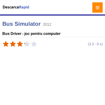
≡
Bus Simulator
2012
Bus Driver - joc pentru computer
(
3.3
-
8
x)