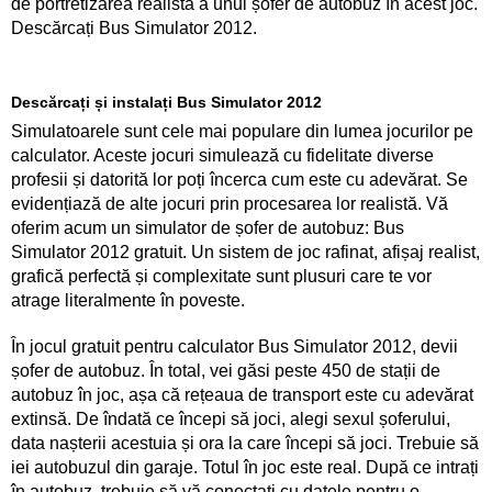
de portretizarea realistă a unui șofer de autobuz în acest joc.
Descărcați Bus Simulator 2012.
Descărcați și instalați Bus Simulator 2012
Simulatoarele sunt cele mai populare din lumea jocurilor pe
calculator. Aceste jocuri simulează cu fidelitate diverse
profesii și datorită lor poți încerca cum este cu adevărat. Se
evidențiază de alte jocuri prin procesarea lor realistă. Vă
oferim acum un simulator de șofer de autobuz: Bus
Simulator 2012 gratuit. Un sistem de joc rafinat, afișaj realist,
grafică perfectă și complexitate sunt plusuri care te vor
atrage literalmente în poveste.
În jocul gratuit pentru calculator Bus Simulator 2012, devii
șofer de autobuz. În total, vei găsi peste 450 de stații de
autobuz în joc, așa că rețeaua de transport este cu adevărat
extinsă. De îndată ce începi să joci, alegi sexul șoferului,
data nașterii acestuia și ora la care începi să joci. Trebuie să
iei autobuzul din garaje. Totul în joc este real. După ce intrați
în autobuz, trebuie să vă conectați cu datele pentru o