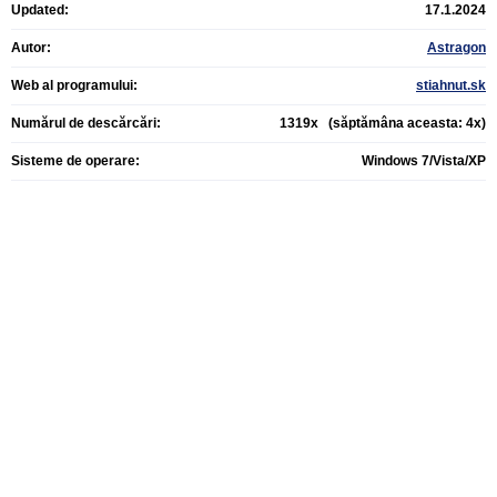
Updated:
17.1.2024
Autor:
Astragon
Web al programului:
stiahnut.sk
Numărul de descărcări:
1319x (săptămâna aceasta: 4x)
Sisteme de operare:
Windows 7/Vista/XP