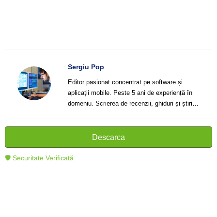
Sergiu Pop
Editor pasionat concentrat pe software și
aplicații mobile. Peste 5 ani de experiență în
domeniu. Scrierea de recenzii, ghiduri și știri.
Creator de texte clare și informative care ajută
cititorii să înțeleagă și să folosească mai bine
tehnologia modernă.
Descarca
🛡 Securitate Verificată