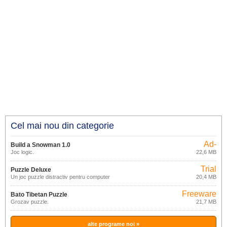
Cel mai nou din categorie
Ad-
Build a Snowman 1.0
supported
Joc logic.
22,6 MB
Trial
Puzzle Deluxe
Un joc puzzle distractiv pentru computer
20,4 MB
pentru întreaga familie.
Freeware
Bato Tibetan Puzzle
Grozav puzzle.
21,7 MB
alte programe noi »