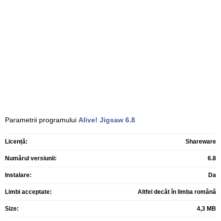
Parametrii programului
Alive! Jigsaw
6.8
Licență:
Shareware
Numărul versiunii:
6.8
Instalare:
Da
Limbi acceptate:
Altfel decât în limba română
Size:
4,3 MB