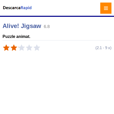
≡
Alive! Jigsaw
6.8
Puzzle animat.
(
2.1
-
9
x)