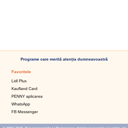
Programe care merită atenția dumneavoastră
Favoritele
Aplicație mobilă
Lidl Plus
Pedometru mobil
Kaufland Card
Lupa pentru telefonul mobil
PENNY aplicarea
Telecomanda pentru
televizor LG
WhatsApp
Imagini de fundal live pentru
FB Messenger
mobil gratuit
WhatsApp