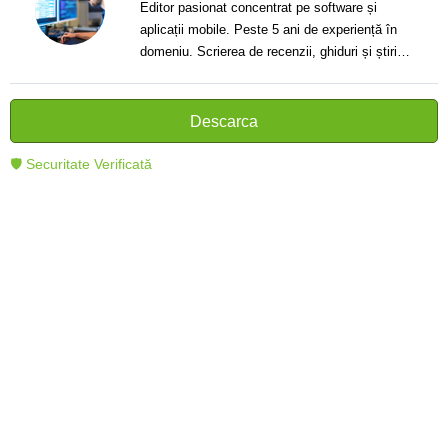
Editor pasionat concentrat pe software și
aplicații mobile. Peste 5 ani de experiență în
domeniu. Scrierea de recenzii, ghiduri și știri.
Creator de texte clare și informative care ajută
cititorii să înțeleagă și să folosească mai bine
tehnologia modernă.
Descarca
🛡 Securitate Verificată