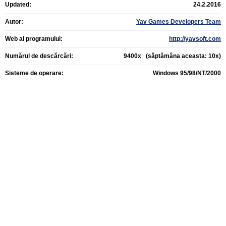
Updated:
24.2.2016
Autor:
Yav Games Developers Team
Web al programului:
http://yavsoft.com
Numărul de descărcări:
9400x (săptămâna aceasta: 10x)
Sisteme de operare:
Windows 95/98/NT/2000