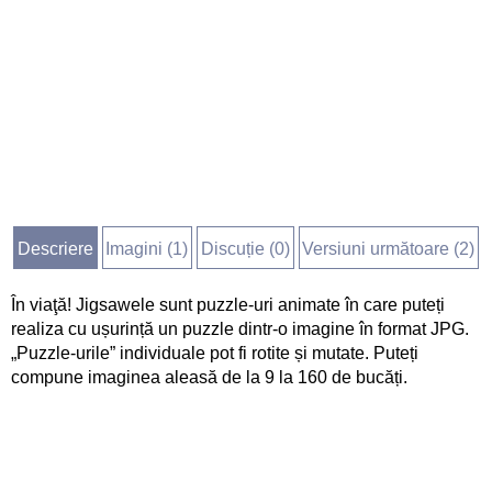
Descriere
Imagini (
1
)
Discuție (
0
)
Versiuni următoare (2)
În viaţă! Jigsawele sunt puzzle-uri animate în care puteți
realiza cu ușurință un puzzle dintr-o imagine în format JPG.
„Puzzle-urile” individuale pot fi rotite și mutate. Puteți
compune imaginea aleasă de la 9 la 160 de bucăți.