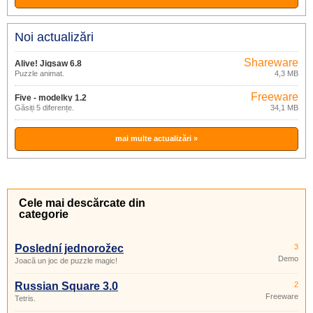
Noi actualizări
Shareware
Alive! Jigsaw 6.8
Puzzle animat.
4,3 MB
Freeware
Five - modelky 1.2
Găsiți 5 diferențe.
34,1 MB
mai multe actualizări »
Cele mai descărcate din
categorie
Poslední jednorožec
3
Demo
Joacă un joc de puzzle magic!
Russian Square 3.0
2
Freeware
Tetris.