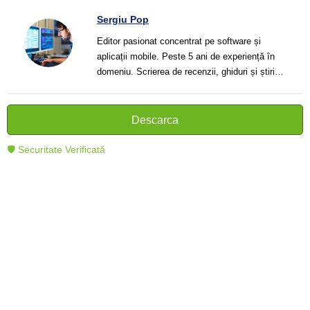
Sergiu Pop
Editor pasionat concentrat pe software și
aplicații mobile. Peste 5 ani de experiență în
domeniu. Scrierea de recenzii, ghiduri și știri.
Creator de texte clare și informative care ajută
cititorii să înțeleagă și să folosească mai bine
tehnologia modernă.
Descarca
🛡 Securitate Verificată