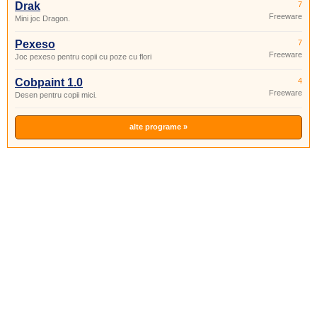
Drak
7
Freeware
Mini joc Dragon.
Pexeso
7
Freeware
Joc pexeso pentru copii cu poze cu flori
Cobpaint 1.0
4
Freeware
Desen pentru copii mici.
alte programe »