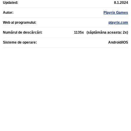
Updated:
8.1.2024
Autor:
Playrix Games
Web al programului:
playrix.com
Numărul de descărcări:
1135x (săptămâna aceasta: 2x)
Sisteme de operare:
Android/iOS