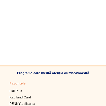
Programe care merită atenția dumneavoastră
Favoritele
Aplicație mobilă
Lidl Plus
Pedometru mobil
Kaufland Card
Lupa pentru telefonul mobil
PENNY aplicarea
Telecomanda pentru