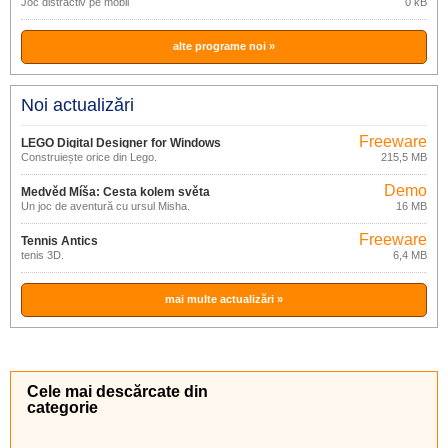
Joc distractiv pe mobil
0 kB
alte programe noi »
Noi actualizări
Freeware
LEGO Digital Designer for Windows
Construiește orice din Lego.
215,5 MB
4.3.8.0
Demo
Medvěd Míša: Cesta kolem světa
Un joc de aventură cu ursul Misha.
16 MB
Freeware
Tennis Antics
tenis 3D.
6,4 MB
mai multe actualizări »
Cele mai descărcate din
categorie