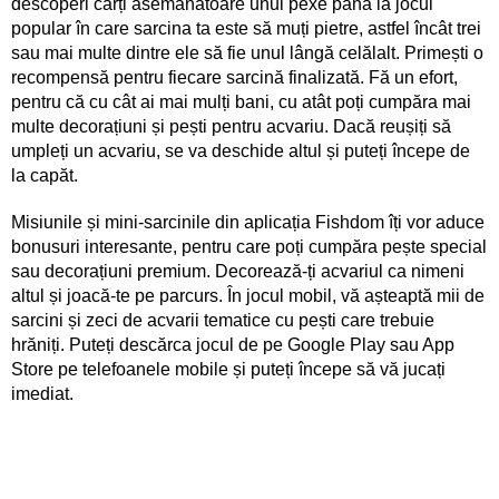
descoperi cărți asemănătoare unui pexe până la jocul
popular în care sarcina ta este să muți pietre, astfel încât trei
sau mai multe dintre ele să fie unul lângă celălalt. Primești o
recompensă pentru fiecare sarcină finalizată. Fă un efort,
pentru că cu cât ai mai mulți bani, cu atât poți cumpăra mai
multe decorațiuni și pești pentru acvariu. Dacă reușiți să
umpleți un acvariu, se va deschide altul și puteți începe de
la capăt.
Misiunile și mini-sarcinile din aplicația Fishdom îți vor aduce
bonusuri interesante, pentru care poți cumpăra pește special
sau decorațiuni premium. Decorează-ți acvariul ca nimeni
altul și joacă-te pe parcurs. În jocul mobil, vă așteaptă mii de
sarcini și zeci de acvarii tematice cu pești care trebuie
hrăniți. Puteți descărca jocul de pe Google Play sau App
Store pe telefoanele mobile și puteți începe să vă jucați
imediat.