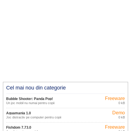
Cel mai nou din categorie
Freeware
Bubble Shooter: Panda Pop!
Un joc mobil nu numai pentru copii
0 kB
13.1.101
Demo
Aquamania 1.0
Joc distractiv pe computer pentru copii
0 kB
Freeware
Fishdom 7.73.0