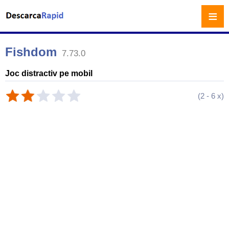
≡
Fishdom
7.73.0
Joc distractiv pe mobil
(
2
-
6
x)