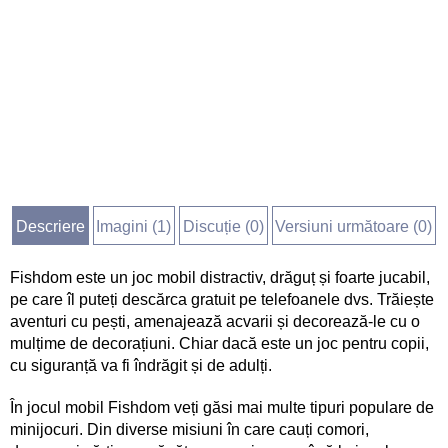
Descriere
Imagini (
1
)
Discuție (
0
)
Versiuni următoare (0)
Fishdom este un joc mobil distractiv, drăguț și foarte jucabil,
pe care îl puteți descărca gratuit pe telefoanele dvs. Trăiește
aventuri cu pești, amenajează acvarii și decorează-le cu o
mulțime de decorațiuni. Chiar dacă este un joc pentru copii,
cu siguranță va fi îndrăgit și de adulți.
În jocul mobil Fishdom veți găsi mai multe tipuri populare de
minijocuri. Din diverse misiuni în care cauți comori,