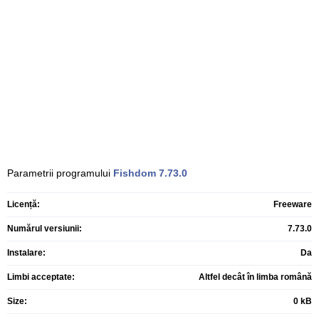
Parametrii programului
Fishdom
7.73.0
Licență:
Freeware
Numărul versiunii:
7.73.0
Instalare:
Da
Limbi acceptate:
Altfel decât în limba română
Size:
0 kB