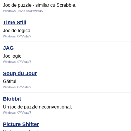
Joc de puzzle - similar cu Scrabble.
Windows 98/2000/XP/Vista/7
Time Still
Joc de logica.
Windows XP/Vista/7
JAG
Joc logic.
Windows XP/Vista/7
Soup du Jour
Gătitul.
Windows XP/Vista/7
Blobbit
Un joc de puzzle neconvențional.
Windows XP/Vista/7
Picture Shifter