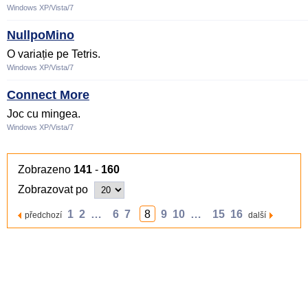
Windows XP/Vista/7
NullpoMino
O variație pe Tetris.
Windows XP/Vista/7
Connect More
Joc cu mingea.
Windows XP/Vista/7
Zobrazeno
141
-
160
Zobrazovat po
1
2
…
6
7
8
9
10
…
15
16
předchozí
další