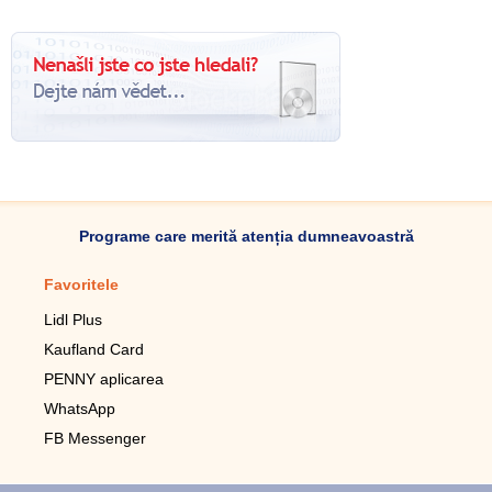
Programe care merită atenția dumneavoastră
Favoritele
Aplicație mobilă
Lidl Plus
Pedometru mobil
Kaufland Card
Lupa pentru telefonul mobil
PENNY aplicarea
Telecomanda pentru
televizor LG
WhatsApp
Imagini de fundal live pentru
FB Messenger
mobil gratuit
WhatsApp