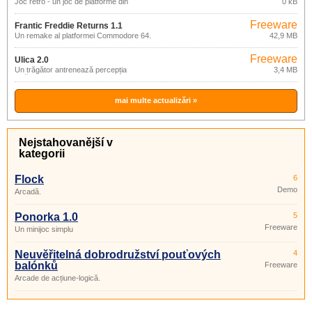
Joc retro - un joc de platforme din
0 kB
timpurile preistorice
Freeware
Frantic Freddie Returns 1.1
Un remake al platformei Commodore 64.
42,9 MB
Freeware
Ulica 2.0
Un trăgător antrenează percepția
3,4 MB
jucătorului.
mai multe actualizări »
Nejstahovanější v
kategorii
Flock
6
Demo
Arcadă.
Ponorka 1.0
5
Freeware
Un minijoc simplu
Neuvěřitelná dobrodružství pouťových
4
balónků
Freeware
Arcade de acțiune-logică.