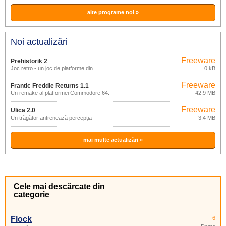
alte programe noi »
Noi actualizări
Freeware
Prehistorik 2
Joc retro - un joc de platforme din
0 kB
timpurile preistorice
Freeware
Frantic Freddie Returns 1.1
Un remake al platformei Commodore 64.
42,9 MB
Freeware
Ulica 2.0
Un trăgător antrenează percepția
3,4 MB
jucătorului.
mai multe actualizări »
Cele mai descărcate din
categorie
Flock
6