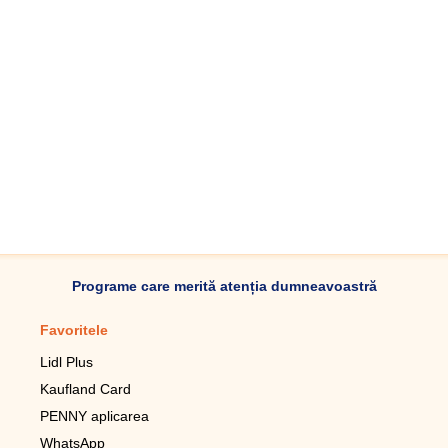
Programe care merită atenția dumneavoastră
Favoritele
Aplicație mobilă
Lidl Plus
Pedometru mobil
Kaufland Card
Lupa pentru telefonul mobil
PENNY aplicarea
Telecomanda pentru
televizor LG
WhatsApp