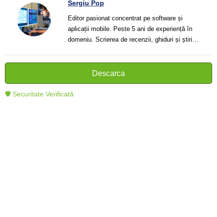
Sergiu Pop
Editor pasionat concentrat pe software și
aplicații mobile. Peste 5 ani de experiență în
domeniu. Scrierea de recenzii, ghiduri și știri.
Creator de texte clare și informative care ajută
cititorii să înțeleagă și să folosească mai bine
tehnologia modernă.
Descarca
🛡 Securitate Verificată