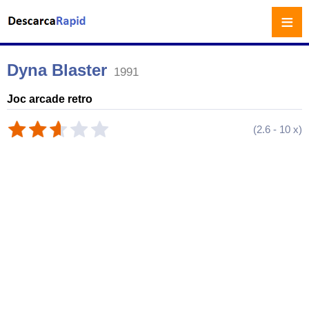
≡
Dyna Blaster
1991
Joc arcade retro
(
2.6
-
10
x)