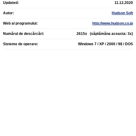
Updated:
11.12.2020
Autor:
Hudson Soft
Web al programului:
http://www.hudson.co.jp
Numărul de descărcări:
2615x (săptămâna aceasta: 3x)
Sisteme de operare:
Windows 7 / XP / 2000 / 98 / DOS