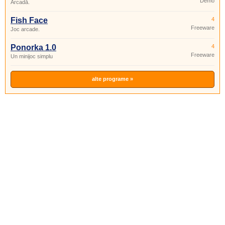
Demo
Arcadă.
Fish Face
4
Freeware
Joc arcade.
Ponorka 1.0
4
Freeware
Un minijoc simplu
alte programe »