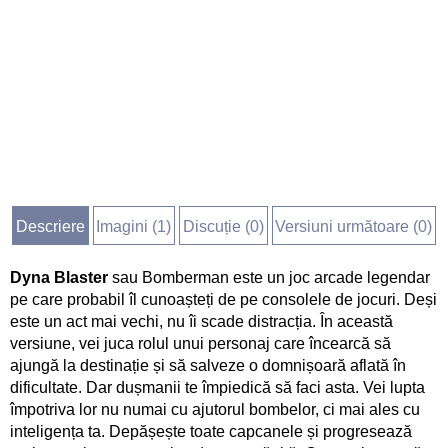
Descriere
Imagini (
1
)
Discuție (
0
)
Versiuni următoare (0)
Dyna Blaster
sau Bomberman este un joc arcade legendar
pe care probabil îl cunoașteți de pe consolele de jocuri. Deși
este un act mai vechi, nu îi scade distracția. În această
versiune, vei juca rolul unui personaj care încearcă să
ajungă la destinație și să salveze o domnișoară aflată în
dificultate. Dar dușmanii te împiedică să faci asta. Vei lupta
împotriva lor nu numai cu ajutorul bombelor, ci mai ales cu
inteligența ta. Depășește toate capcanele și progresează