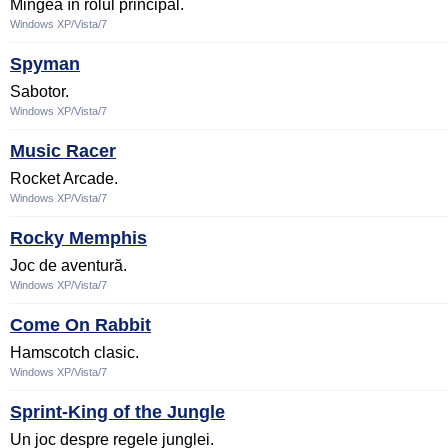
Mingea în rolul principal.
Windows XP/Vista/7
Spyman
Sabotor.
Windows XP/Vista/7
Music Racer
Rocket Arcade.
Windows XP/Vista/7
Rocky Memphis
Joc de aventură.
Windows XP/Vista/7
Come On Rabbit
Hamscotch clasic.
Windows XP/Vista/7
Sprint-King of the Jungle
Un joc despre regele junglei.