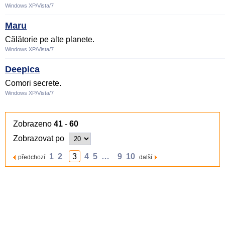
Windows XP/Vista/7
Maru
Călătorie pe alte planete.
Windows XP/Vista/7
Deepica
Comori secrete.
Windows XP/Vista/7
Zobrazeno
41
-
60
Zobrazovat po
1
2
3
4
5
…
9
10
předchozí
další