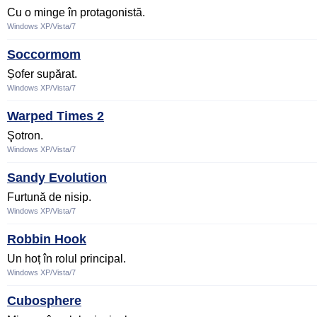
Cu o minge în protagonistă.
Windows XP/Vista/7
Soccormom
Șofer supărat.
Windows XP/Vista/7
Warped Times 2
Şotron.
Windows XP/Vista/7
Sandy Evolution
Furtună de nisip.
Windows XP/Vista/7
Robbin Hook
Un hoț în rolul principal.
Windows XP/Vista/7
Cubosphere