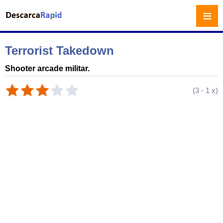
≡
Terrorist Takedown
Shooter arcade militar.
(
3
-
1
x)