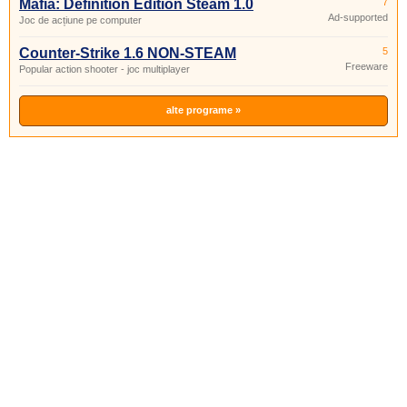
Mafia: Definition Edition Steam 1.0
7
Ad-supported
Joc de acțiune pe computer
Counter-Strike 1.6 NON-STEAM
5
Freeware
Popular action shooter - joc multiplayer
alte programe »