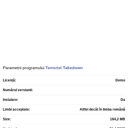
Parametrii programului
Terrorist Takedown
Licență:
Demo
Numărul versiunii:
Instalare:
Da
Limbi acceptate:
Altfel decât în limba română
Size:
184,2 MB