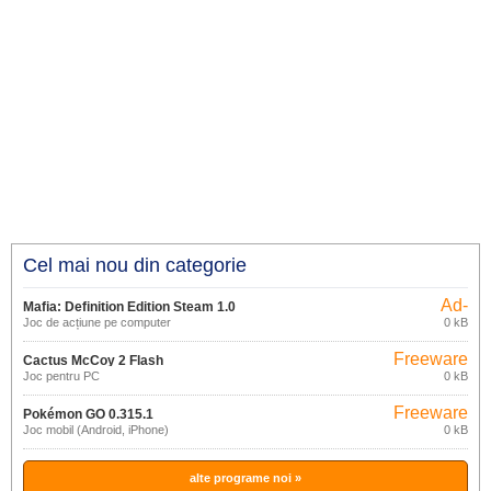
Cel mai nou din categorie
Ad-
Mafia: Definition Edition Steam 1.0
supported
Joc de acțiune pe computer
0 kB
Freeware
Cactus McCoy 2 Flash
Joc pentru PC
0 kB
Freeware
Pokémon GO 0.315.1
Joc mobil (Android, iPhone)
0 kB
alte programe noi »