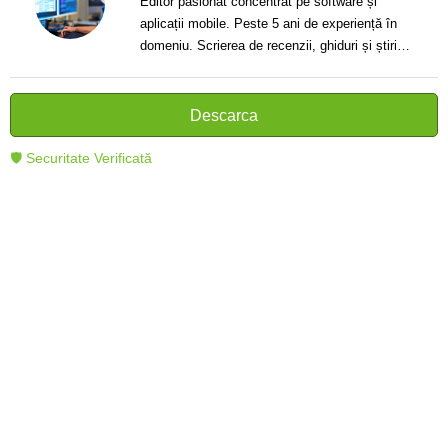
Editor pasionat concentrat pe software și
aplicații mobile. Peste 5 ani de experiență în
domeniu. Scrierea de recenzii, ghiduri și știri.
Creator de texte clare și informative care ajută
cititorii să înțeleagă și să folosească mai bine
tehnologia modernă.
Descarca
🛡 Securitate Verificată