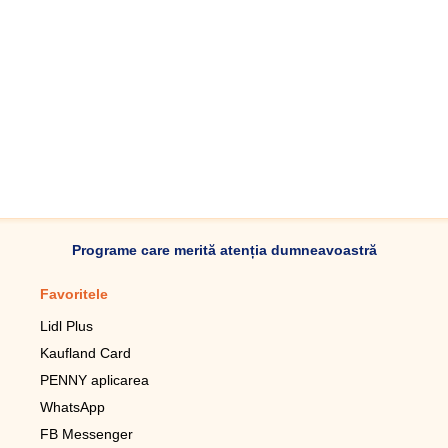
Programe care merită atenția dumneavoastră
Favoritele
Aplicație mobilă
Lidl Plus
Pedometru mobil
Kaufland Card
Lupa pentru telefonul mobil
PENNY aplicarea
Telecomanda pentru
televizor LG
WhatsApp
Imagini de fundal live pentru
FB Messenger
mobil gratuit