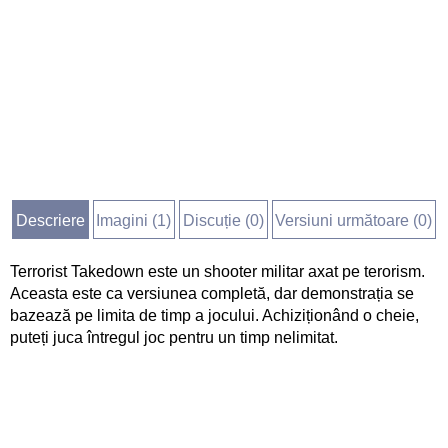
Descriere
Imagini (
1
)
Discuție (
0
)
Versiuni următoare (0)
Terrorist Takedown este un shooter militar axat pe terorism.
Aceasta este ca versiunea completă, dar demonstrația se
bazează pe limita de timp a jocului. Achiziționând o cheie,
puteți juca întregul joc pentru un timp nelimitat.