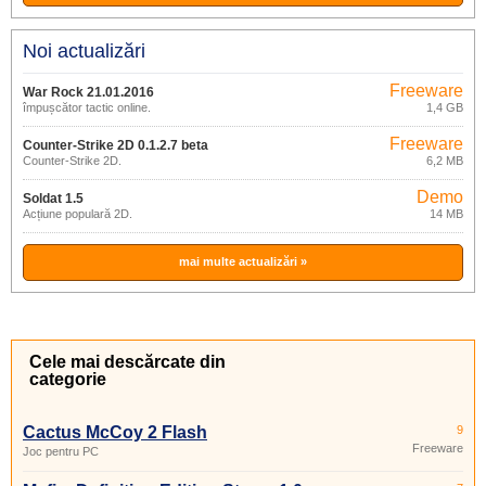
Noi actualizări
Freeware
War Rock 21.01.2016
împușcător tactic online.
1,4 GB
Freeware
Counter-Strike 2D 0.1.2.7 beta
Counter-Strike 2D.
6,2 MB
Demo
Soldat 1.5
Acțiune populară 2D.
14 MB
mai multe actualizări »
Cele mai descărcate din
categorie
Cactus McCoy 2 Flash
9
Freeware
Joc pentru PC