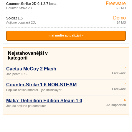
Freeware
Counter-Strike 2D 0.1.2.7 beta
Counter-Strike 2D.
6,2 MB
Demo
Soldat 1.5
Acțiune populară 2D.
14 MB
mai multe actualizări »
Nejstahovanější v
kategorii
Cactus McCoy 2 Flash
7
Freeware
Joc pentru PC
Counter-Strike 1.6 NON-STEAM
7
Freeware
Popular action shooter - joc multiplayer
Mafia: Definition Edition Steam 1.0
6
Ad-supported
Joc de acțiune pe computer