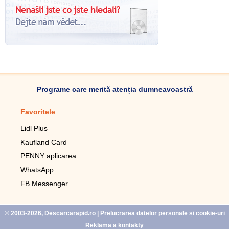
Programe care merită atenția dumneavoastră
Favoritele
Aplicație mobilă
Lidl Plus
Pedometru mobil
Kaufland Card
Lupa pentru telefonul mobil
PENNY aplicarea
Telecomanda pentru
televizor LG
WhatsApp
Imagini de fundal live pentru
FB Messenger
mobil gratuit
WhatsApp
© 2003-2026, Descarcarapid.ro
|
Prelucrarea datelor personale și cookie-uri
Reklama a kontakty