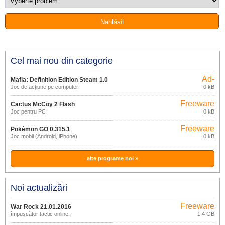
Cel mai nou din categorie
Ad-
Mafia: Definition Edition Steam 1.0
supported
Joc de acțiune pe computer
0 kB
Freeware
Cactus McCoy 2 Flash
Joc pentru PC
0 kB
Freeware
Pokémon GO 0.315.1
Joc mobil (Android, iPhone)
0 kB
alte programe noi »
Noi actualizări
Freeware
War Rock 21.01.2016
împușcător tactic online.
1,4 GB