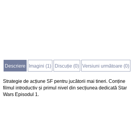
Descriere
Imagini (
1
)
Discuție (
0
)
Versiuni următoare (0)
Strategie de acțiune SF pentru jucătorii mai tineri. Conține
filmul introductiv și primul nivel din secțiunea dedicată Star
Wars Episodul 1.