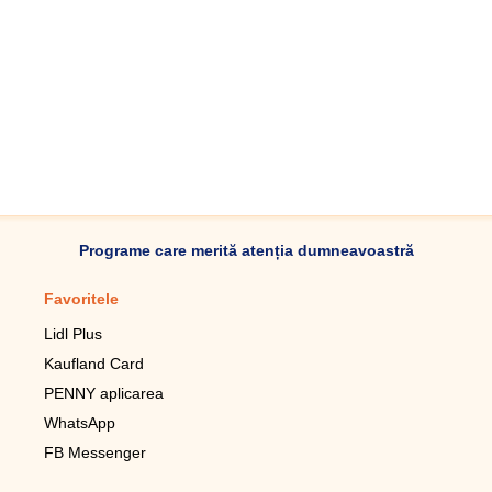
Programe care merită atenția dumneavoastră
Favoritele
Aplicație mobilă
Lidl Plus
Pedometru mobil
Kaufland Card
Lupa pentru telefonul mobil
PENNY aplicarea
Telecomanda pentru
televizor LG
WhatsApp
Imagini de fundal live pentru
FB Messenger
mobil gratuit
WhatsApp