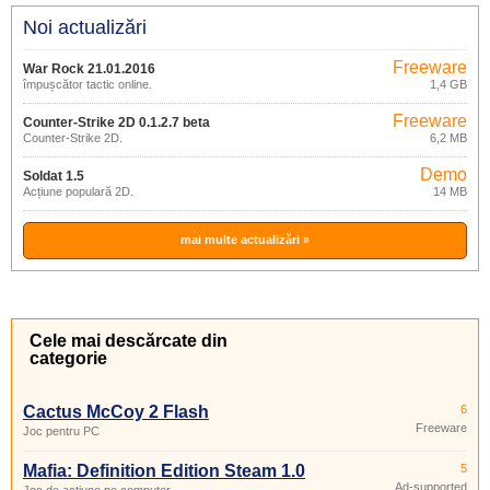
Noi actualizări
Freeware
War Rock 21.01.2016
împușcător tactic online.
1,4 GB
Freeware
Counter-Strike 2D 0.1.2.7 beta
Counter-Strike 2D.
6,2 MB
Demo
Soldat 1.5
Acțiune populară 2D.
14 MB
mai multe actualizări »
Cele mai descărcate din
categorie
Cactus McCoy 2 Flash
6
Freeware
Joc pentru PC
Mafia: Definition Edition Steam 1.0
5
Ad-supported