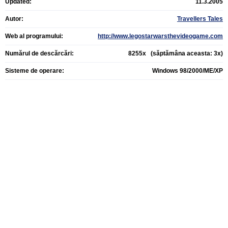
Updated:
11.3.2005
Autor:
Travellers Tales
Web al programului:
http://www.legostarwarsthevideogame.com
Numărul de descărcări:
8255x (săptămâna aceasta: 3x)
Sisteme de operare:
Windows 98/2000/ME/XP