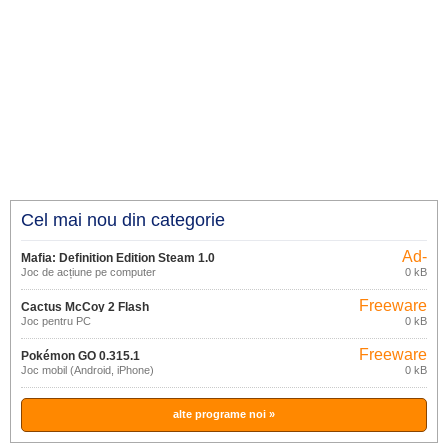
Cel mai nou din categorie
Ad-
Mafia: Definition Edition Steam 1.0
supported
Joc de acțiune pe computer
0 kB
Freeware
Cactus McCoy 2 Flash
Joc pentru PC
0 kB
Freeware
Pokémon GO 0.315.1
Joc mobil (Android, iPhone)
0 kB
alte programe noi »