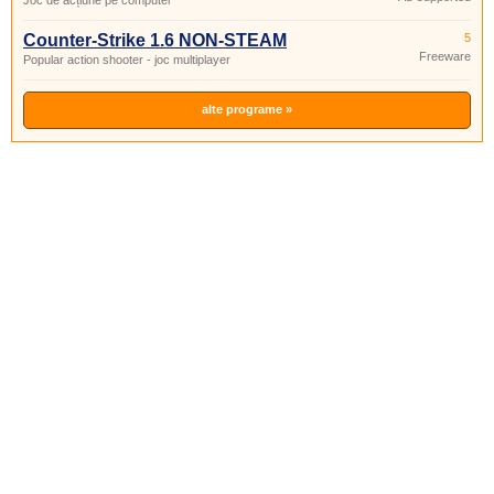
Joc de acțiune pe computer
Counter-Strike 1.6 NON-STEAM
5
Freeware
Popular action shooter - joc multiplayer
alte programe »