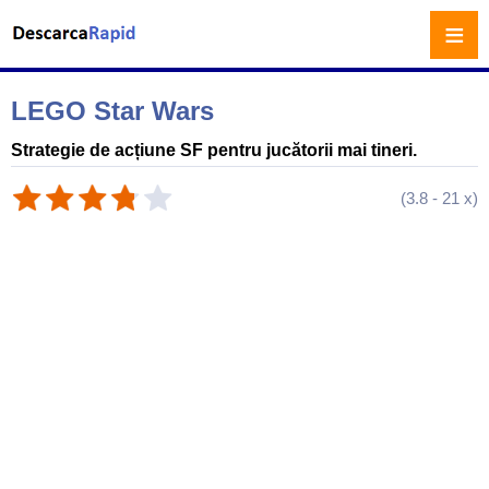
≡
LEGO Star Wars
Strategie de acțiune SF pentru jucătorii mai tineri.
(
3.8
-
21
x)