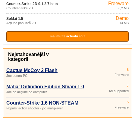
Freeware
Counter-Strike 2D 0.1.2.7 beta
Counter-Strike 2D.
6,2 MB
Demo
Soldat 1.5
Acțiune populară 2D.
14 MB
mai multe actualizări »
Nejstahovanější v
kategorii
Cactus McCoy 2 Flash
8
Freeware
Joc pentru PC
Mafia: Definition Edition Steam 1.0
7
Ad-supported
Joc de acțiune pe computer
Counter-Strike 1.6 NON-STEAM
5
Freeware
Popular action shooter - joc multiplayer