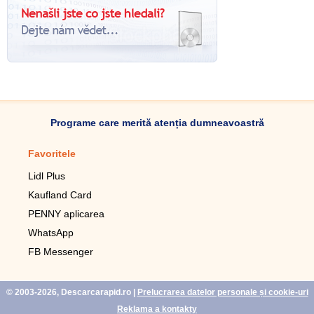
Programe care merită atenția dumneavoastră
Favoritele
Aplicație mobilă
Lidl Plus
Pedometru mobil
Kaufland Card
Lupa pentru telefonul mobil
PENNY aplicarea
Telecomanda pentru
televizor LG
WhatsApp
Imagini de fundal live pentru
FB Messenger
mobil gratuit
WhatsApp
© 2003-2026, Descarcarapid.ro
|
Prelucrarea datelor personale și cookie-uri
Reklama a kontakty