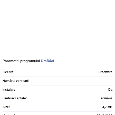
Parametrii programului
Drsňáci
Licență:
Freeware
Numărul versiunii:
Instalare:
Da
Limbi acceptate:
română
Size:
4,7 MB