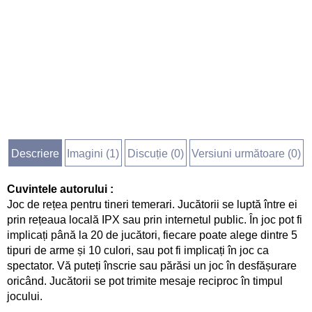
Descriere
Imagini (
1
)
Discuție (
0
)
Versiuni următoare (0)
Cuvintele autorului :
Joc de rețea pentru tineri temerari. Jucătorii se luptă între ei
prin rețeaua locală IPX sau prin internetul public. În joc pot fi
implicați până la 20 de jucători, fiecare poate alege dintre 5
tipuri de arme și 10 culori, sau pot fi implicați în joc ca
spectator. Vă puteți înscrie sau părăsi un joc în desfășurare
oricând. Jucătorii se pot trimite mesaje reciproc în timpul
jocului.