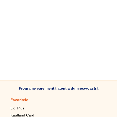
Programe care merită atenția dumneavoastră
Favoritele
Aplicație mobilă
Lidl Plus
Pedometru mobil
Kaufland Card
Lupa pentru telefonul mobil