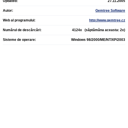
Updated:
27.11.2005
Autor:
Gemtree Software
Web al programului:
http://www.gemtree.cz
Numărul de descărcări:
4124x (săptămâna aceasta: 2x)
Sisteme de operare:
Windows 98/2000/ME/NT/XP/2003