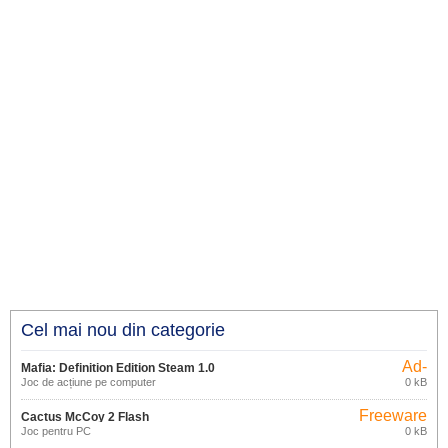
Cel mai nou din categorie
Ad-
Mafia: Definition Edition Steam 1.0
supported
Joc de acțiune pe computer
0 kB
Freeware
Cactus McCoy 2 Flash
Joc pentru PC
0 kB