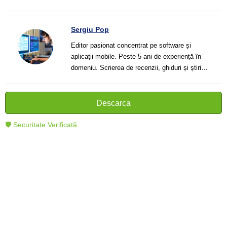
Sergiu Pop
Editor pasionat concentrat pe software și
aplicații mobile. Peste 5 ani de experiență în
domeniu. Scrierea de recenzii, ghiduri și știri.
Creator de texte clare și informative care ajută
cititorii să înțeleagă și să folosească mai bine
tehnologia modernă.
Descarca
🛡 Securitate Verificată