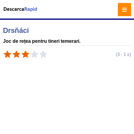
≡
Drsňáci
Joc de rețea pentru tineri temerari.
(
3
-
1
x)