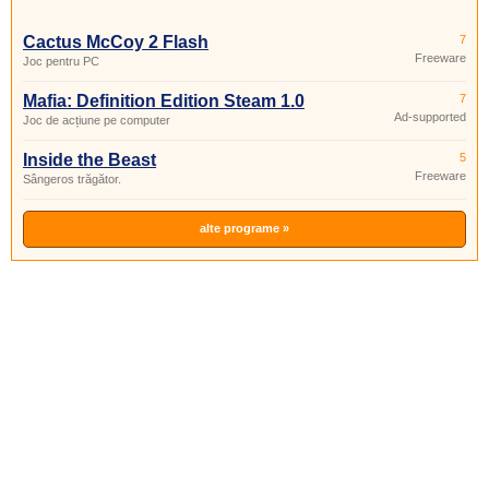
Cactus McCoy 2 Flash
7
Freeware
Joc pentru PC
Mafia: Definition Edition Steam 1.0
7
Ad-supported
Joc de acțiune pe computer
Inside the Beast
5
Freeware
Sângeros trăgător.
alte programe »