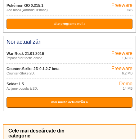
Freeware
Pokémon GO 0.315.1
Joc mobil (Android, iPhone)
0 kB
alte programe noi »
Noi actualizări
Freeware
War Rock 21.01.2016
împușcător tactic online.
1,4 GB
Freeware
Counter-Strike 2D 0.1.2.7 beta
Counter-Strike 2D.
6,2 MB
Demo
Soldat 1.5
Acțiune populară 2D.
14 MB
mai multe actualizări »
Cele mai descărcate din
categorie