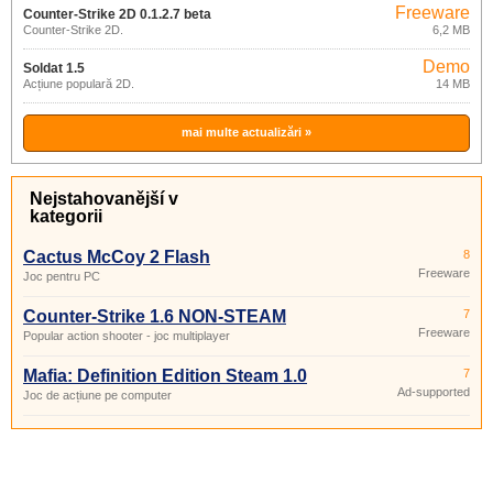
Freeware
Counter-Strike 2D 0.1.2.7 beta
Counter-Strike 2D.
6,2 MB
Demo
Soldat 1.5
Acțiune populară 2D.
14 MB
mai multe actualizări »
Nejstahovanější v
kategorii
Cactus McCoy 2 Flash
8
Freeware
Joc pentru PC
Counter-Strike 1.6 NON-STEAM
7
Freeware
Popular action shooter - joc multiplayer
Mafia: Definition Edition Steam 1.0
7
Ad-supported
Joc de acțiune pe computer