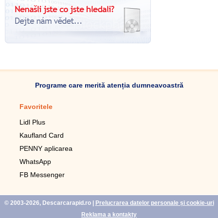
Programe care merită atenția dumneavoastră
Favoritele
Aplicație mobilă
Lidl Plus
Pedometru mobil
Kaufland Card
Lupa pentru telefonul mobil
PENNY aplicarea
Telecomanda pentru
televizor LG
WhatsApp
Imagini de fundal live pentru
FB Messenger
mobil gratuit
WhatsApp
© 2003-2026, Descarcarapid.ro
|
Prelucrarea datelor personale și cookie-uri
Reklama a kontakty