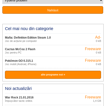
Cel mai nou din categorie
Ad-
Mafia: Definition Edition Steam 1.0
supported
Joc de acțiune pe computer
0 kB
Freeware
Cactus McCoy 2 Flash
Joc pentru PC
0 kB
Freeware
Pokémon GO 0.315.1
Joc mobil (Android, iPhone)
0 kB
alte programe noi »
Noi actualizări
Freeware
War Rock 21.01.2016
împușcător tactic online.
1,4 GB