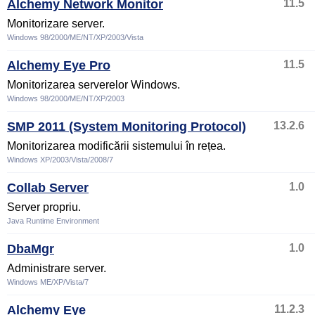
Alchemy Network Monitor
11.5
Monitorizare server.
Windows 98/2000/ME/NT/XP/2003/Vista
Alchemy Eye Pro
11.5
Monitorizarea serverelor Windows.
Windows 98/2000/ME/NT/XP/2003
SMP 2011 (System Monitoring Protocol)
13.2.6
Monitorizarea modificării sistemului în rețea.
Windows XP/2003/Vista/2008/7
Collab Server
1.0
Server propriu.
Java Runtime Environment
DbaMgr
1.0
Administrare server.
Windows ME/XP/Vista/7
Alchemy Eye
11.2.3