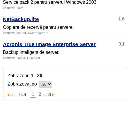
Service pack 2 pentru serverul Windows 2003.
Windows 2003
NetBackup.lite
1.6
Copiere de rezervă pentru servere.
Windows 95/98/NT/ME/2000/XP
Acronis True Image Enterprise Server
9.1
Backup inteligent de server.
Windows 2000/NT/2003/XP
Zobrazeno
1
-
20
Zobrazovat po
1
2
předchozí
další