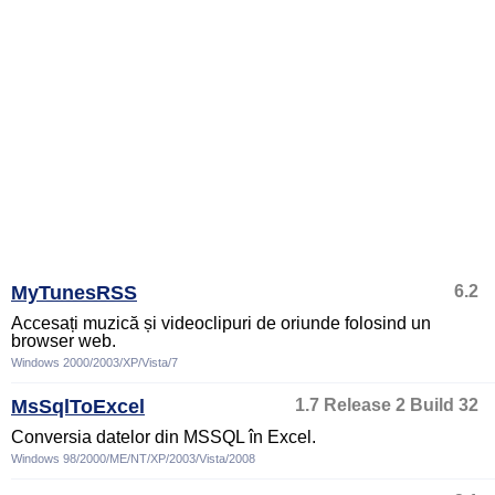
MyTunesRSS
6.2
Accesați muzică și videoclipuri de oriunde folosind un
browser web.
Windows 2000/2003/XP/Vista/7
MsSqlToExcel
1.7 Release 2 Build 32
Conversia datelor din MSSQL în Excel.
Windows 98/2000/ME/NT/XP/2003/Vista/2008