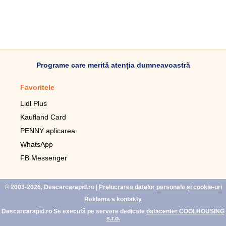
Programe care merită atenția dumneavoastră
Favoritele
Aplicație mobilă
Lidl Plus
Pedometru mobil
Kaufland Card
Lupa pentru telefonul mobil
PENNY aplicarea
Telecomanda pentru
televizor LG
WhatsApp
Imagini de fundal live pentru
FB Messenger
mobil gratuit
WhatsApp
© 2003-2026, Descarcarapid.ro
|
Prelucrarea datelor personale și cookie-uri
Reklama a kontakty
Descarcarapid.ro Se execută pe servere dedicate
datacenter COOLHOUSING
s.r.o.