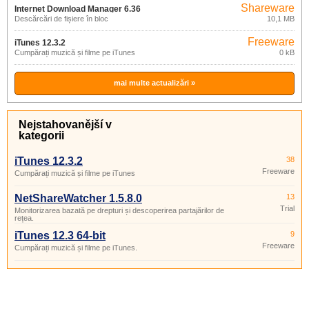
Shareware
Internet Download Manager 6.36
Descărcări de fișiere în bloc
10,1 MB
build 5
Freeware
iTunes 12.3.2
Cumpărați muzică și filme pe iTunes
0 kB
mai multe actualizări »
Nejstahovanější v
kategorii
iTunes 12.3.2
38
Freeware
Cumpărați muzică și filme pe iTunes
NetShareWatcher 1.5.8.0
13
Trial
Monitorizarea bazată pe drepturi și descoperirea partajărilor de
rețea.
iTunes 12.3 64-bit
9
Freeware
Cumpărați muzică și filme pe iTunes.