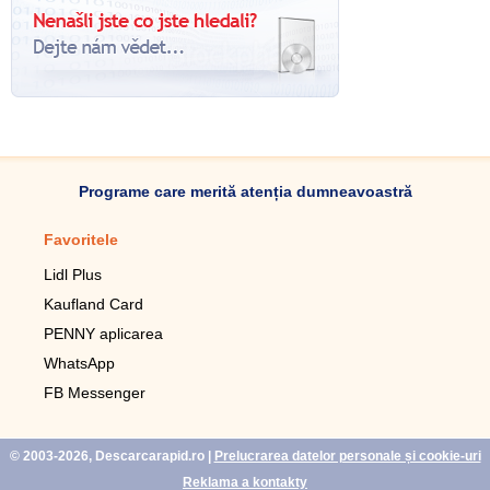
Programe care merită atenția dumneavoastră
Favoritele
Aplicație mobilă
Lidl Plus
Pedometru mobil
Kaufland Card
Lupa pentru telefonul mobil
PENNY aplicarea
Telecomanda pentru
televizor LG
WhatsApp
Imagini de fundal live pentru
FB Messenger
mobil gratuit
WhatsApp
© 2003-2026, Descarcarapid.ro
|
Prelucrarea datelor personale și cookie-uri
Reklama a kontakty