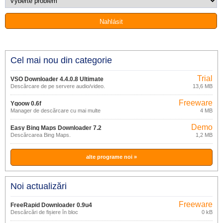
Cel mai nou din categorie
Trial
VSO Downloader 4.4.0.8 Ultimate
Descărcare de pe servere audio/video.
13,6 MB
Freeware
Ygoow 0.6f
Manager de descărcare cu mai multe
4 MB
conturi.
Demo
Easy Bing Maps Downloader 7.2
Descărcarea Bing Maps.
1,2 MB
alte programe noi »
Noi actualizări
Freeware
FreeRapid Downloader 0.9u4
Descărcări de fișiere în bloc
0 kB