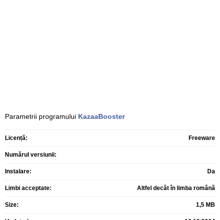
Parametrii programului
KazaaBooster
Licență:
Freeware
Numărul versiunii:
Instalare:
Da
Limbi acceptate:
Altfel decât în limba română
Size:
1,5 MB