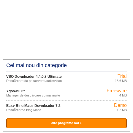
Cel mai nou din categorie
Trial
VSO Downloader 4.4.0.8 Ultimate
Descărcare de pe servere audio/video.
13,6 MB
Freeware
Ygoow 0.6f
Manager de descărcare cu mai multe
4 MB
conturi.
Demo
Easy Bing Maps Downloader 7.2
Descărcarea Bing Maps.
1,2 MB
alte programe noi »