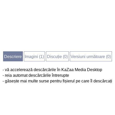
Descriere
Imagini (
1
)
Discuție (
0
)
Versiuni următoare (0)
- vă accelerează descărcările în KaZaa Media Desktop
- reia automat descărcările întrerupte
- găsește mai multe surse pentru fișierul pe care îl descărcați