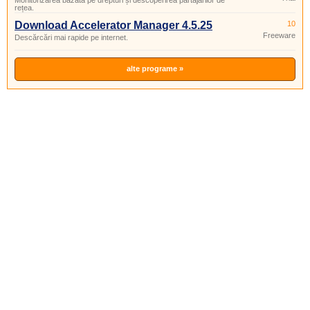
Monitorizarea bazată pe drepturi și descoperirea partajărilor de
rețea.
Download Accelerator Manager 4.5.25
10
Freeware
Descărcări mai rapide pe internet.
alte programe »