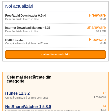
Noi actualizări
Freeware
FreeRapid Downloader 0.9u4
Descărcări de fișiere în bloc
0 kB
Shareware
Internet Download Manager 6.36
Descărcări de fișiere în bloc
10,1 MB
build 5
Freeware
iTunes 12.3.2
Cumpărați muzică și filme pe iTunes
0 kB
mai multe actualizări »
Cele mai descărcate din
categorie
iTunes 12.3.2
37
Freeware
Cumpărați muzică și filme pe iTunes
NetShareWatcher 1.5.8.0
14
Trial