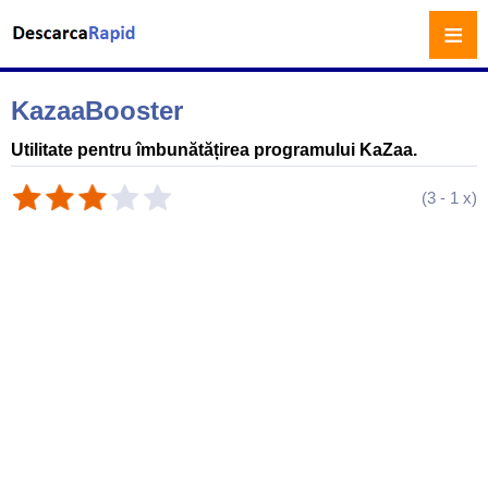
≡
KazaaBooster
Utilitate pentru îmbunătățirea programului KaZaa.
(
3
-
1
x)