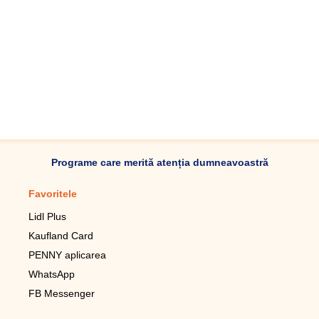
Programe care merită atenția dumneavoastră
Favoritele
Aplicație mobilă
Lidl Plus
Pedometru mobil
Kaufland Card
Lupa pentru telefonul mobil
PENNY aplicarea
Telecomanda pentru
televizor LG
WhatsApp
Imagini de fundal live pentru
FB Messenger
mobil gratuit
WhatsApp