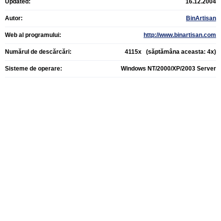
Updated:
16.12.2004
Autor:
BinArtisan
Web al programului:
http://www.binartisan.com
Numărul de descărcări:
4115x (săptămâna aceasta: 4x)
Sisteme de operare:
Windows NT/2000/XP/2003 Server