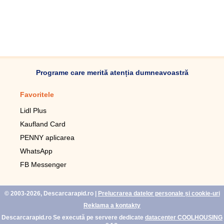
Programe care merită atenția dumneavoastră
Favoritele
Aplicație mobilă
Lidl Plus
Pedometru mobil
Kaufland Card
Lupa pentru telefonul mobil
PENNY aplicarea
Telecomanda pentru
televizor LG
WhatsApp
Imagini de fundal live pentru
FB Messenger
mobil gratuit
WhatsApp
© 2003-2026, Descarcarapid.ro
|
Prelucrarea datelor personale și cookie-uri
Reklama a kontakty
Descarcarapid.ro Se execută pe servere dedicate
datacenter COOLHOUSING