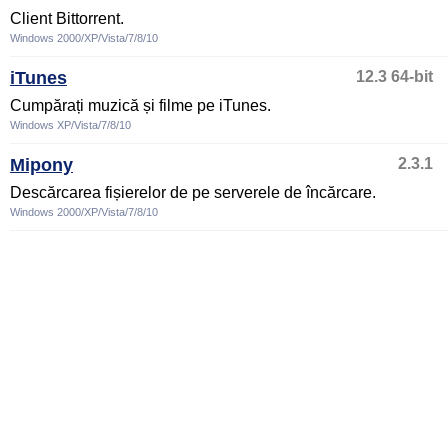
Client Bittorrent.
Windows 2000/XP/Vista/7/8/10
iTunes
12.3 64-bit
Cumpărați muzică și filme pe iTunes.
Windows XP/Vista/7/8/10
Mipony
2.3.1
Descărcarea fișierelor de pe serverele de încărcare.
Windows 2000/XP/Vista/7/8/10