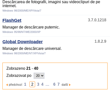
Descărcarea de fotografii, imagini sau videoclipuri de pe
internet.
Windows 98/2000/ME/XP/Vista/7
FlashGet
3.7.0.1218
Manager de descărcare puternic.
Windows 95/98/NT/ME/2000/XP
Global Downloader
1.8.2.9
Manager de descărcare universal.
Windows 98/2000/ME/NT/XP/Vista/7
Zobrazeno
21
-
40
Zobrazovat po
1
2
3
4
…
6
7
předchozí
další