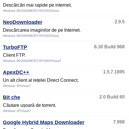
Descărcări mai rapide pe internet.
Windows 98/2000/ME/NT/XP/2003/Vista
NeoDownloader
2.9.5
Descărcarea imaginilor de pe Internet.
Windows 98/2000/ME/NT/XP/2003/Vista
TurboFTP
6.30 Build 968
Client FTP.
Windows 98/2000/ME/NT/XP/2003/Vista/7
ApexDC++
1.5.7.1895
Un alt client al rețelei Direct Connect.
Windows XP/Vista/7
Bit che
2.0 Build 60
Căutare ușoară de torrent.
Windows XP/Vista/7
Google Hybrid Maps Downloader
7.998