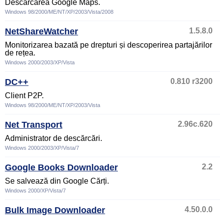
Descărcarea Google Maps.
Windows 98/2000/ME/NT/XP/2003/Vista/2008
NetShareWatcher
1.5.8.0
Monitorizarea bazată pe drepturi și descoperirea partajărilor
de rețea.
Windows 2000/2003/XP/Vista
DC++
0.810 r3200
Client P2P.
Windows 98/2000/ME/NT/XP/2003/Vista
Net Transport
2.96c.620
Administrator de descărcări.
Windows 2000/2003/XP/Vista/7
Google Books Downloader
2.2
Se salvează din Google Cărți.
Windows 2000/XP/Vista/7
Bulk Image Downloader
4.50.0.0