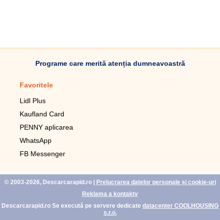
Programe care merită atenția dumneavoastră
Favoritele
Aplicație mobilă
Lidl Plus
Pedometru mobil
Kaufland Card
Lupa pentru telefonul mobil
PENNY aplicarea
Telecomanda pentru
televizor LG
WhatsApp
Imagini de fundal live pentru
FB Messenger
mobil gratuit
WhatsApp
© 2003-2026, Descarcarapid.ro
|
Prelucrarea datelor personale și cookie-uri
Reklama a kontakty
Descarcarapid.ro Se execută pe servere dedicate
datacenter COOLHOUSING
s.r.o.