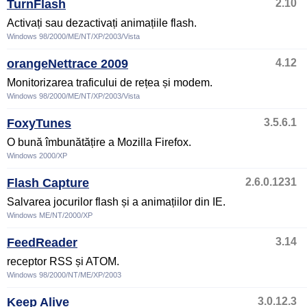
TurnFlash
2.10
Activați sau dezactivați animațiile flash.
Windows 98/2000/ME/NT/XP/2003/Vista
orangeNettrace 2009
4.12
Monitorizarea traficului de rețea și modem.
Windows 98/2000/ME/NT/XP/2003/Vista
FoxyTunes
3.5.6.1
O bună îmbunătățire a Mozilla Firefox.
Windows 2000/XP
Flash Capture
2.6.0.1231
Salvarea jocurilor flash și a animațiilor din IE.
Windows ME/NT/2000/XP
FeedReader
3.14
receptor RSS și ATOM.
Windows 98/2000/NT/ME/XP/2003
Keep Alive
3.0.12.3