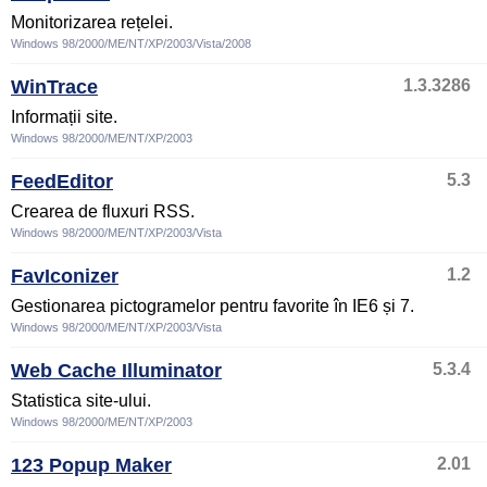
Monitorizarea rețelei.
Windows 98/2000/ME/NT/XP/2003/Vista/2008
WinTrace
1.3.3286
Informații site.
Windows 98/2000/ME/NT/XP/2003
FeedEditor
5.3
Crearea de fluxuri RSS.
Windows 98/2000/ME/NT/XP/2003/Vista
FavIconizer
1.2
Gestionarea pictogramelor pentru favorite în IE6 și 7.
Windows 98/2000/ME/NT/XP/2003/Vista
Web Cache Illuminator
5.3.4
Statistica site-ului.
Windows 98/2000/ME/NT/XP/2003
123 Popup Maker
2.01