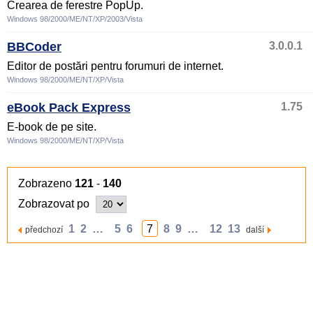
Crearea de ferestre PopUp.
Windows 98/2000/ME/NT/XP/2003/Vista
BBCoder
3.0.0.1
Editor de postări pentru forumuri de internet.
Windows 98/2000/ME/NT/XP/Vista
eBook Pack Express
1.75
E-book de pe site.
Windows 98/2000/ME/NT/XP/Vista
Zobrazeno
121
-
140
Zobrazovat po
1
2
…
5
6
7
8
9
…
12
13
předchozí
další