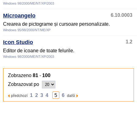
Windows 98/2000/ME/NT/XP/2003
Microangelo
6.10.0003
Crearea de pictograme și cursoare personalizate.
Windows 95/98/2000/NT/ME/XP
Icon Studio
1.2
Editor de icoane de toate felurile.
Windows 98/2000/ME/NT/XP/2003
Zobrazeno
81
-
100
Zobrazovat po
1
2
3
4
5
6
předchozí
další