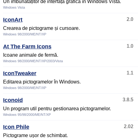
Un îmbunătățitor de interfață grafică în Windows Vista.
Windows Vista
IconArt
2.0
Crearea de pictograme și cursoare.
Windows 98/2000/ME/NT/XP
At The Farm Icons
1.0
Icoane animale de fermă.
Windows 98/2000/ME/NT/XP/2003/Vista
IconTweaker
1.1
Editarea pictogramelor în Windows.
Windows 98/2000/ME/NT/XP
Iconoid
3.8.5
Un program util pentru gestionarea pictogramelor.
Windows 95/98/2000/ME/NT/XP
Icon Phile
2.02
Pictograme ușor de schimbat.