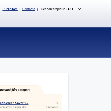
Publicitate
Contacte
|
|
ahovanější v kategorii
ted Screen Saver 1.2
9
een saver simplu, dar
Freeware
nuit.