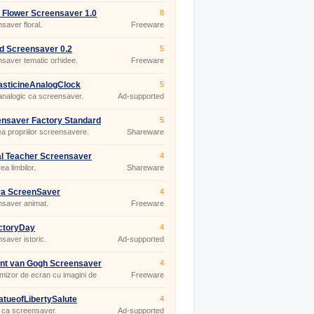
t Flower Screensaver 1.0
8
saver floral.
Freeware
d Screensaver 0.2
5
saver tematic orhidee.
Freeware
asticineAnalogClock
5
nalogic ca screensaver.
Ad-supported
nsaver Factory Standard
5
a propriilor screensavere.
Shareware
al Teacher Screensaver
4
ea limbilor.
Shareware
ra ScreenSaver
4
saver animat.
Freeware
ctoryDay
4
saver istoric.
Ad-supported
nt van Gogh Screensaver
4
izor de ecran cu imagini de
Freeware
atueofLibertySalute
4
ii ca screensaver.
Ad-supported