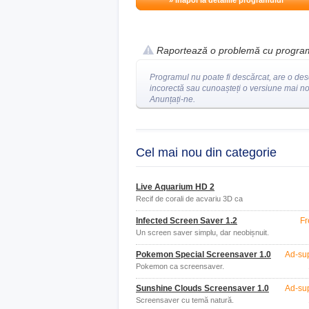
» înapoi la detaliile programului
Raportează o problemă cu progra
Programul nu poate fi descărcat, are o des
incorectă sau cunoașteți o versiune mai n
Anunțați-ne.
Cel mai nou din categorie
Live Aquarium HD 2
Recif de corali de acvariu 3D ca
economizor de ecran pentru computer
Infected Screen Saver 1.2
Fr
Un screen saver simplu, dar neobișnuit.
Pokemon Special Screensaver 1.0
Ad-su
Pokemon ca screensaver.
Sunshine Clouds Screensaver 1.0
Ad-su
Screensaver cu temă natură.