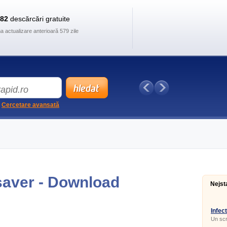
882
descărcări gratuite
ma actualizare anterioară 579 zile
Cercetare avansată
saver - Download
Nejst
Infec
Un scr
neobiș