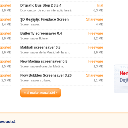
pported
DTgrafic Bus Stop 2 3.8.4
Trial
1,9 MB
Economizor de ecran interactiv farsă.
6,3 MB
pported
3D Realistic Fireplace Screen
Shareware
Saver 3.9.4
1,4 MB
Screen saver.
4 MB
pported
Butterfly screensaver 0.4
Freeware
1,9 MB
Screensaver fluture.
1,2 MB
pported
Makkah screensaver 0.8
Freeware
1,6 MB
Screensaver de la Masjid al-Haram.
1,6 MB
pported
New Madina screensaver 0.8
Freeware
1,5 MB
Screensaverul orașului Madina.
1,3 MB
pported
Flow Bubbles Screensaver 3.26
Shareware
2,3 MB
Screen saver cu bule.
1,1 MB
mai multe actualizări »
avoastră