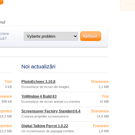
mul
criere
ouă?
Noi actualizări
Trial
PhotoEchoes 3.10.8
Shareware
0 kB
Economizor de ecran din imagini.
2,1 MB
eeware
YoWindow 4 Build 63
Trial
998 kB
Economizor de ecran animat cu vremea
15 MB
curentă.
pported
Screensaver Factory Standard 6.4
Shareware
19,3 MB
Crearea propriilor screensavere.
24,8 MB
pported
Digital Talking Parrot 1.0.22
Freeware
13,3 MB
Un screensaver de papagal vorbitor.
1,8 MB