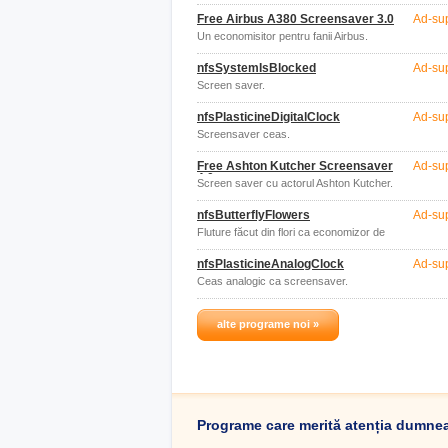
Free Airbus A380 Screensaver 3.0
Ad-su
Un economisitor pentru fanii Airbus.
nfsSystemIsBlocked
Ad-su
Screen saver.
nfsPlasticineDigitalClock
Ad-su
Screensaver ceas.
Free Ashton Kutcher Screensaver
Ad-su
4.0
Screen saver cu actorul Ashton Kutcher.
nfsButterflyFlowers
Ad-su
Fluture făcut din flori ca economizor de
ecran.
nfsPlasticineAnalogClock
Ad-su
Ceas analogic ca screensaver.
alte programe noi »
Programe care merită atenția dumne