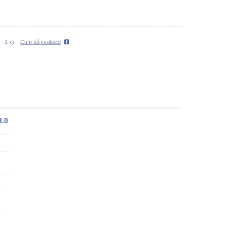
-
1
x)
Cum să evaluezi
3.0