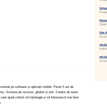
Creare
Virtu
2.63
Predar
Histo
Scre
Clădiri
ecran.
Sim A
Acvari
nfsSt
Artific
nfsVi
Screen
centrat pe software și aplicații mobile. Peste 5 ani de
u. Scrierea de recenzii, ghiduri și știri. Creator de texte
 care ajută cititorii să înțeleagă și să folosească mai bine
.