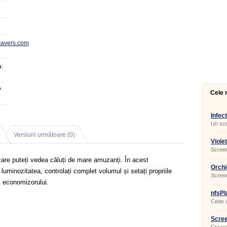
savers.com
:
P
Cele 
Infec
Un scr
neobiș
Versiuni următoare (0)
Viole
Screen
care puteți vedea căluți de mare amuzanți. În acest
Orchi
 luminozitatea, controlați complet volumul și setați propriile
Screen
ul economizorului.
nfsPl
Ceas a
Scree
6.4