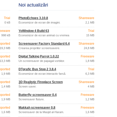
Noi actualizări
Trial
PhotoEchoes 3.10.8
Shareware
0 kB
Economizor de ecran din imagini.
2,1 MB
eeware
YoWindow 4 Build 63
Trial
998 kB
Economizor de ecran animat cu vremea
15 MB
curentă.
pported
Screensaver Factory Standard 6.4
Shareware
19,3 MB
Crearea propriilor screensavere.
24,8 MB
pported
Digital Talking Parrot 1.0.22
Freeware
13,3 MB
Un screensaver de papagal vorbitor.
1,8 MB
pported
DTgrafic Bus Stop 2 3.8.4
Trial
1,9 MB
Economizor de ecran interactiv farsă.
6,3 MB
pported
3D Realistic Fireplace Screen
Shareware
Saver 3.9.4
1,4 MB
Screen saver.
4 MB
pported
Butterfly screensaver 0.4
Freeware
1,9 MB
Screensaver fluture.
1,2 MB
pported
Makkah screensaver 0.8
Freeware
1,6 MB
Screensaver de la Masjid al-Haram.
1,6 MB