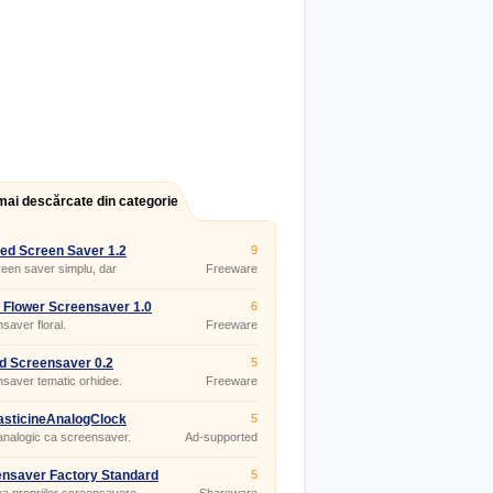
mai descărcate din categorie
ted Screen Saver 1.2
9
een saver simplu, dar
Freeware
nuit.
t Flower Screensaver 1.0
6
saver floral.
Freeware
d Screensaver 0.2
5
saver tematic orhidee.
Freeware
asticineAnalogClock
5
nalogic ca screensaver.
Ad-supported
nsaver Factory Standard
5