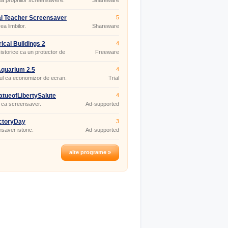
a propriilor screensavere.
Shareware
al Teacher Screensaver
5
ea limbilor.
Shareware
rical Buildings 2
4
ensaver
 istorice ca un protector de
Freeware
quarium 2.5
4
ul ca economizor de ecran.
Trial
atueofLibertySalute
4
ii ca screensaver.
Ad-supported
ctoryDay
3
saver istoric.
Ad-supported
alte programe »