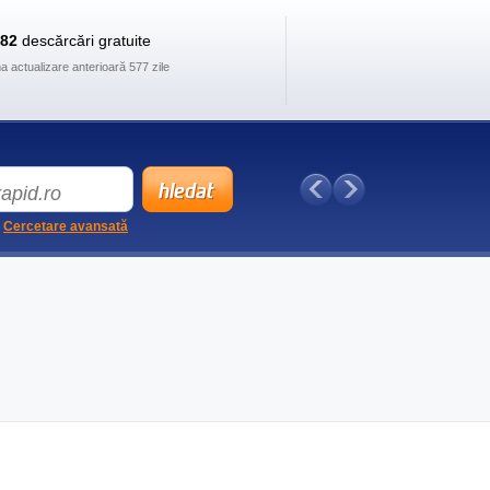
882
descărcări gratuite
ma actualizare anterioară 577 zile
Cercetare avansată