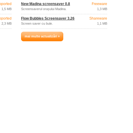
pported
New Madina screensaver 0.8
Freeware
1,5 MB
Screensaverul orașului Madina.
1,3 MB
pported
Flow Bubbles Screensaver 3.26
Shareware
2,3 MB
Screen saver cu bule.
1,1 MB
mai multe actualizări »