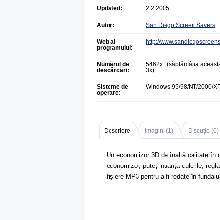
Updated:
2.2.2005
Autor:
San Diego Screen Savers
Web al
http://www.sandiegoscreen
programului:
Numărul de
5462x (săptămâna aceasta
descărcări:
3x)
Sisteme de
Windows 95/98/NT/2000/X
operare:
Descriere
Imagini (
1
)
Discuție (
0
)
Un economizor 3D de înaltă calitate în 
economizor, puteți nuanța culorile, regla
fișiere MP3 pentru a fi redate în fundal