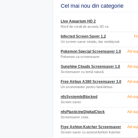
Cel mai nou din categorie
Live Aquarium HD 2
Recif de corali de acvariu 3D ca
economizor de ecran pentru computer
Infected Screen Saver 1.2
Fr
Un screen saver simplu, dar neobișnuit.
Pokemon Special Screensaver 1.0
Ad-su
Pokemon ca screensaver.
Sunshine Clouds Screensaver 1.0
Ad-su
Screensaver cu temă natură.
Free Airbus A380 Screensaver 3.0
Ad-su
Un economisitor pentru fanii Airbus.
nfsSystemIsBlocked
Ad-su
Screen saver.
nfsPlasticineDigitalClock
Ad-su
Screensaver ceas.
Free Ashton Kutcher Screensaver
Ad-su
4.0
Screen saver cu actorul Ashton Kutcher.