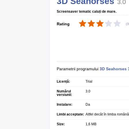
3D Seahorses
3.0
Screensaver tematic caluți de mare.
Rating
(
3
Parametrii programului
3D Seahorses
Licență:
Trial
Numărul
3.0
versiunii:
Instalare:
Da
Limbi acceptate:
Altfel decât în limba română
Size:
1,6 MB