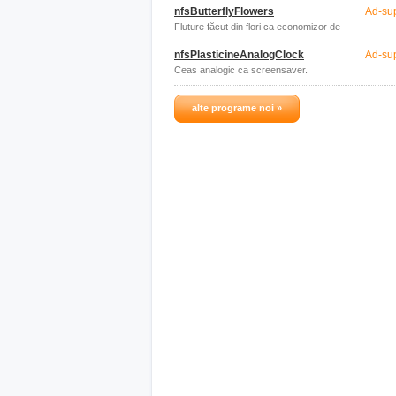
nfsButterflyFlowers
Ad-su
Fluture făcut din flori ca economizor de
ecran.
nfsPlasticineAnalogClock
Ad-su
Ceas analogic ca screensaver.
alte programe noi »