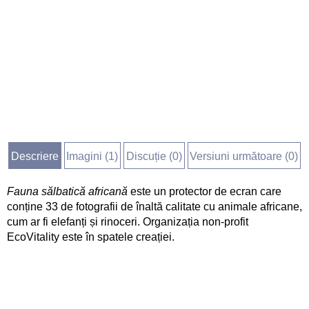
Descriere
Imagini (
1
)
Discuție (
0
)
Versiuni următoare (0)
Fauna sălbatică africană
este un protector de ecran care
conține 33 de fotografii de înaltă calitate cu animale africane,
cum ar fi elefanți și rinoceri. Organizația non-profit
EcoVitality este în spatele creației.