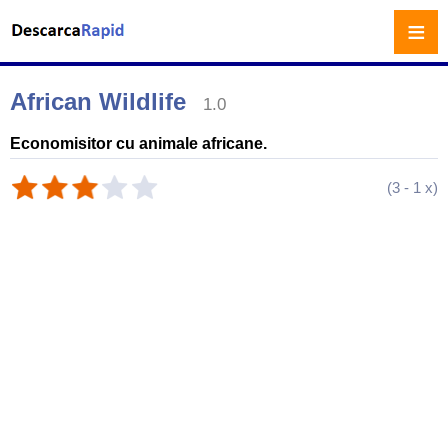
≡
African Wildlife
1.0
Economisitor cu animale africane.
(
3
-
1
x)