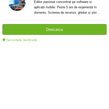
Editor pasionat concentrat pe software și
aplicații mobile. Peste 5 ani de experiență în
domeniu. Scrierea de recenzii, ghiduri și știri.
Creator de texte clare și informative care ajută
cititorii să înțeleagă și să folosească mai bine
tehnologia modernă.
Descarca
🛡 Securitate Verificată