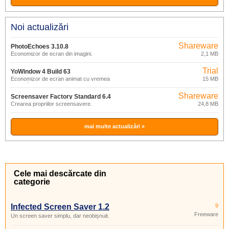
Noi actualizări
Shareware
PhotoEchoes 3.10.8
Economizor de ecran din imagini.
2,1 MB
Trial
YoWindow 4 Build 63
Economizor de ecran animat cu vremea
15 MB
curentă.
Shareware
Screensaver Factory Standard 6.4
Crearea propriilor screensavere.
24,8 MB
mai multe actualizări »
Cele mai descărcate din
categorie
Infected Screen Saver 1.2
9
Freeware
Un screen saver simplu, dar neobișnuit.