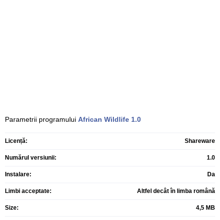
Parametrii programului
African Wildlife
1.0
Licență:
Shareware
Numărul versiunii:
1.0
Instalare:
Da
Limbi acceptate:
Altfel decât în limba română
Size:
4,5 MB