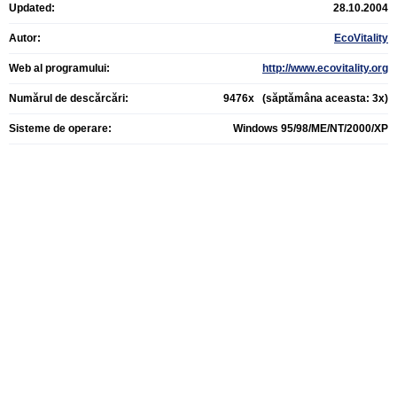
Updated:
28.10.2004
Autor:
EcoVitality
Web al programului:
http://www.ecovitality.org
Numărul de descărcări:
9476x (săptămâna aceasta: 3x)
Sisteme de operare:
Windows 95/98/ME/NT/2000/XP