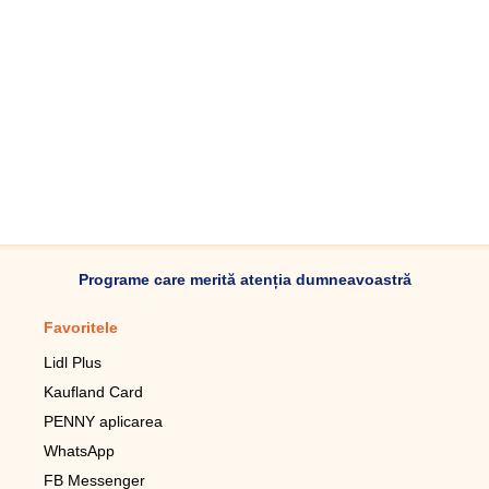
Programe care merită atenția dumneavoastră
Favoritele
Aplicație mobilă
Lidl Plus
Pedometru mobil
Kaufland Card
Lupa pentru telefonul mobil
PENNY aplicarea
Telecomanda pentru
televizor LG
WhatsApp
Imagini de fundal live pentru
FB Messenger
mobil gratuit