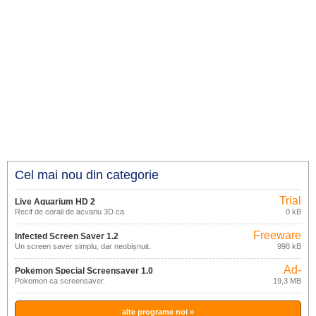
Cel mai nou din categorie
Trial
Live Aquarium HD 2
Recif de corali de acvariu 3D ca
0 kB
economizor de ecran pentru computer
Freeware
Infected Screen Saver 1.2
Un screen saver simplu, dar neobișnuit.
998 kB
Ad-
Pokemon Special Screensaver 1.0
supported
Pokemon ca screensaver.
19,3 MB
alte programe noi »