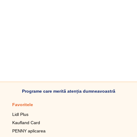
Programe care merită atenția dumneavoastră
Favoritele
Aplicație mobilă
Lidl Plus
Pedometru mobil
Kaufland Card
Lupa pentru telefonul mobil
PENNY aplicarea
Telecomanda pentru
televizor LG