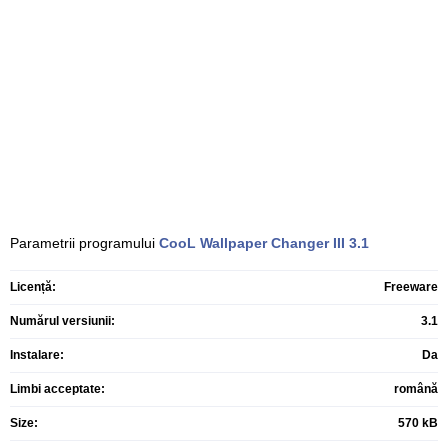
Parametrii programului
CooL Wallpaper Changer III
3.1
Licență:
Freeware
Numărul versiunii:
3.1
Instalare:
Da
Limbi acceptate:
română
Size:
570 kB