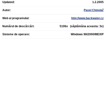
Updated:
1.2.2005
Autor:
Pavel Chmelař
Web al programului:
http://www.backwater.cz
Numărul de descărcări:
5106x (săptămâna aceasta: 3x)
Sisteme de operare:
Windows 98/2000/ME/XP