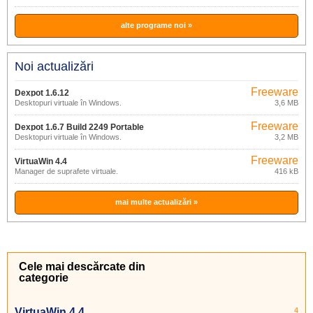
alte programe noi »
Noi actualizări
Freeware
Dexpot 1.6.12
Desktopuri virtuale în Windows.
3,6 MB
Freeware
Dexpot 1.6.7 Build 2249 Portable
Desktopuri virtuale în Windows.
3,2 MB
Freeware
VirtuaWin 4.4
Manager de suprafete virtuale.
416 kB
mai multe actualizări »
Cele mai descărcate din
categorie
VirtuaWin 4.4
4