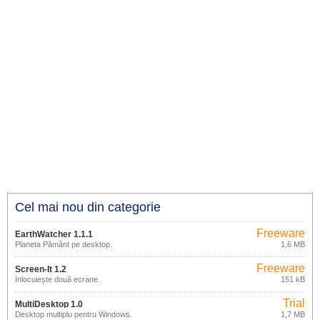
Cel mai nou din categorie
Freeware
EarthWatcher 1.1.1
Planeta Pământ pe desktop.
1,6 MB
Freeware
Screen-It 1.2
Înlocuiește două ecrane.
151 kB
Trial
MultiDesktop 1.0
Desktop multiplu pentru Windows.
1,7 MB