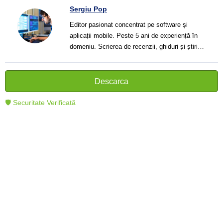
Sergiu Pop
Editor pasionat concentrat pe software și
aplicații mobile. Peste 5 ani de experiență în
domeniu. Scrierea de recenzii, ghiduri și știri.
Creator de texte clare și informative care ajută
cititorii să înțeleagă și să folosească mai bine
tehnologia modernă.
Descarca
🛡 Securitate Verificată