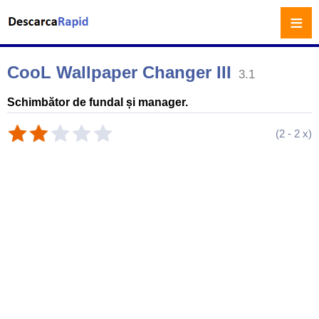
≡
CooL Wallpaper Changer III
3.1
Schimbător de fundal și manager.
(
2
-
2
x)