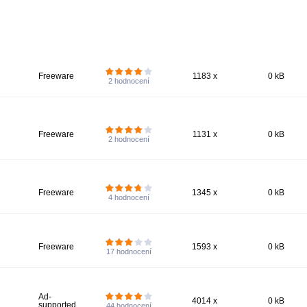
Freeware
1183 x
0 kB
2
hodnocení
Freeware
1131 x
0 kB
2
hodnocení
Freeware
1345 x
0 kB
4
hodnocení
Freeware
1593 x
0 kB
17
hodnocení
Ad-
4014 x
0 kB
supported
44
hodnocení