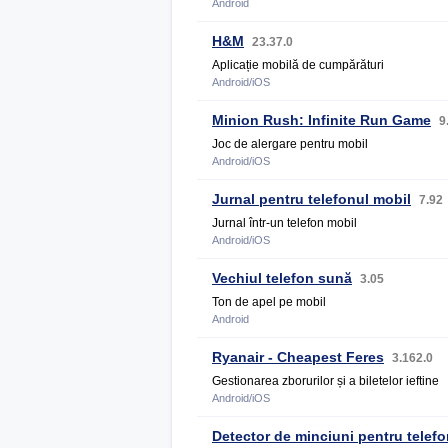
Android
H&M
23.37.0
Aplicație mobilă de cumpărături
Android/iOS
Minion Rush: Infinite Run Game
9
Joc de alergare pentru mobil
Android/iOS
Jurnal pentru telefonul mobil
7.92
Jurnal într-un telefon mobil
Android/iOS
Vechiul telefon sună
3.05
Ton de apel pe mobil
Android
Ryanair - Cheapest Feres
3.162.0
Gestionarea zborurilor și a biletelor ieftine
Android/iOS
Detector de minciuni pentru telefo