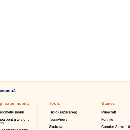
avoastră
plicație mobilă
Tools
Games
edometru mobil
TikTok (aplicarea)
Minecraft
upa pentru telefonul
TeamViewer
Fortnite
obil
SketchUp
Counter-Strike 1.6