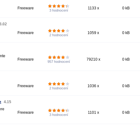
Freeware
1133 x
0 kB
3
hodnocení
3.02
Freeware
1059 x
0 kB
2
hodnocení
ente
Freeware
79210 x
0 kB
957
hodnocení
Freeware
1036 x
0 kB
2
hodnocení
e
4.15
ere
Freeware
1101 x
0 kB
3
hodnocení