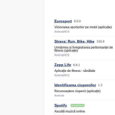
Eurosport
8.0.0
Vizionarea sporturilor pe mobil (aplicație)
Android/iOS
Strava: Run, Bike, Hike
330.9
Urmărirea și înregistrarea performanței de
fitness (aplicație)
Android/iOS
Zepp Life
6.8.1
Aplicație de fitness - sănătate
Android/iOS
Identificarea ciupercilor
1.3
Recunoaștere ciuperci (aplicație)
Android
Spotify
Ascultă muzică online