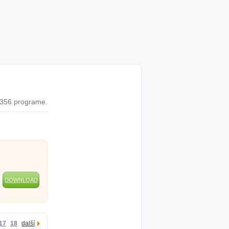
 356 programe.
DOWNLOAD
17
18
další