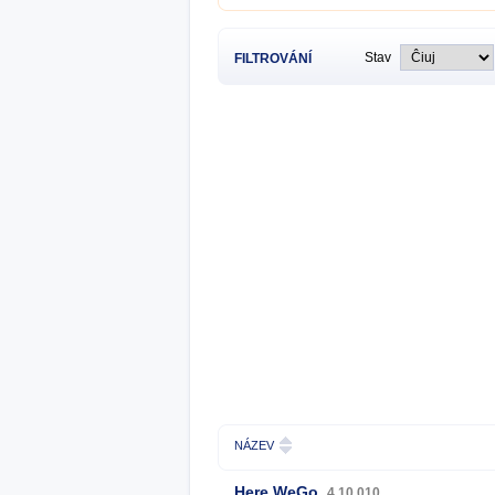
Stav
FILTROVÁNÍ
NÁZEV
Here WeGo
4.10.010