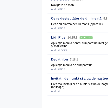
Navigare pe mobil
Android/iOS
Ceas deşteptător de dimineaţă
5.8
Ceas cu alarmă pentru mobil (aplicație)
Android/iOS
Lidl Plus
14.25.1
Aplicație mobilă pentru cumpărături intelig
și mai ieftine
Android / iOS
Decathlon
7.18.1
Aplicație mobilă de cumpărături
Android/iOS
Invitații de nuntă și ziua de nașter
Crearea invitațiilor de nuntă și ziua de nașt
(aplicație)
Android