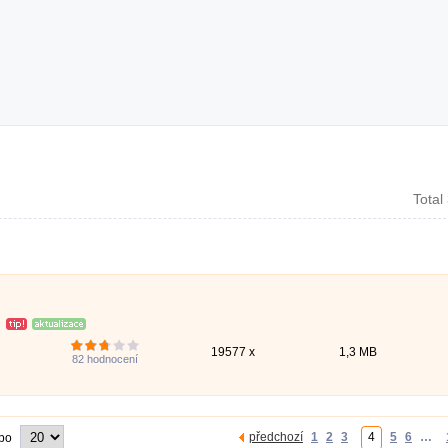
Total
19577 x
1,3 MB
82
hodnocení
předchozí
1
2
3
4
5
6
…
 po