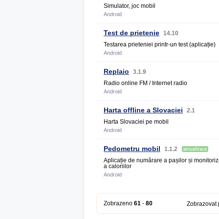
Simulator, joc mobil
Android
Test de prietenie
14.10
Testarea prieteniei printr-un test (aplicație)
Android
Replaio
3.1.9
Radio online FM / Internet radio
Android
Harta offline a Slovaciei
2.1
Harta Slovaciei pe mobil
Android
Pedometru mobil
1.1.2
Aplicație de numărare a pașilor și monitori
a caloriilor
Android
Zobrazeno
61
-
80
Zobrazovat