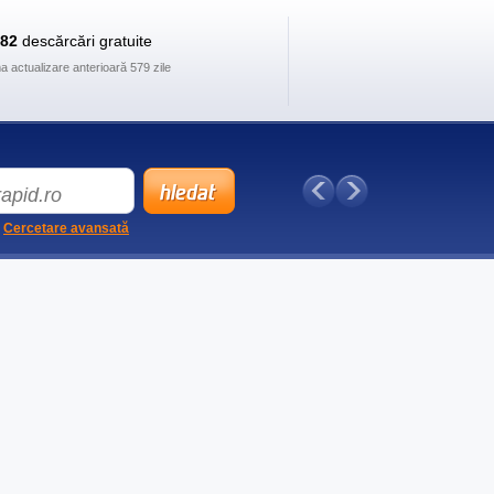
882
descărcări gratuite
ma actualizare anterioară 579 zile
Cercetare avansată