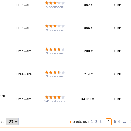
Freeware
1082 x
0 kB
5
hodnocení
Freeware
1086 x
0 kB
3
hodnocení
Freeware
1200 x
0 kB
3
hodnocení
Freeware
1214 x
0 kB
3
hodnocení
zare
Freeware
34131 x
0 kB
241
hodnocení
předchozí
1
2
3
4
5
6
…
 po