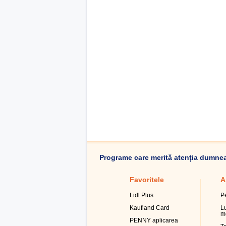
Programe care merită atenția dumne
Favoritele
A
Lidl Plus
P
Kaufland Card
L
m
PENNY aplicarea