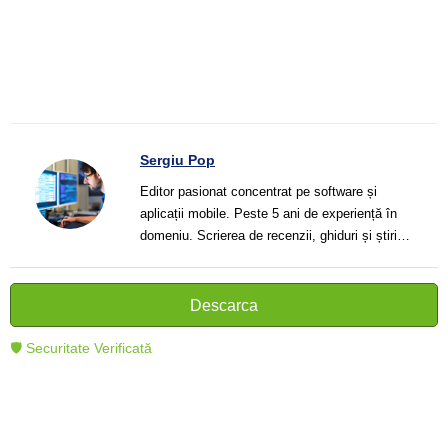
Sergiu Pop
Editor pasionat concentrat pe software și
aplicații mobile. Peste 5 ani de experiență în
domeniu. Scrierea de recenzii, ghiduri și știri.
Creator de texte clare și informative care ajută
cititorii să înțeleagă și să folosească mai bine
tehnologia modernă.
Descarca
🛡 Securitate Verificată