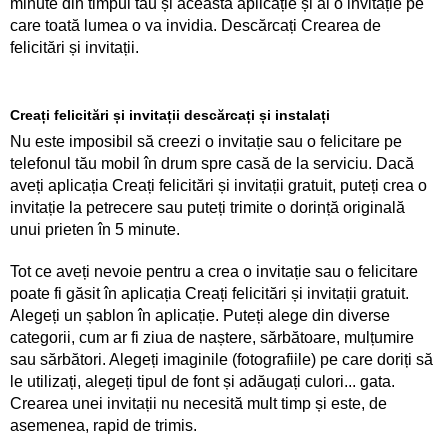
minute din timpul tău și această aplicație și ai o invitație pe
care toată lumea o va invidia. Descărcați Crearea de
felicitări și invitații.
Creați felicitări și invitații descărcați și instalați
Nu este imposibil să creezi o invitație sau o felicitare pe
telefonul tău mobil în drum spre casă de la serviciu. Dacă
aveți aplicația Creați felicitări și invitații gratuit, puteți crea o
invitație la petrecere sau puteți trimite o dorință originală
unui prieten în 5 minute.
Tot ce aveți nevoie pentru a crea o invitație sau o felicitare
poate fi găsit în aplicația Creați felicitări și invitații gratuit.
Alegeți un șablon în aplicație. Puteți alege din diverse
categorii, cum ar fi ziua de naștere, sărbătoare, mulțumire
sau sărbători. Alegeți imaginile (fotografiile) pe care doriți să
le utilizați, alegeți tipul de font și adăugați culori... gata.
Crearea unei invitații nu necesită mult timp și este, de
asemenea, rapid de trimis.