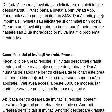
De îndată ce creați invitația sau felicitarea, o puteți trimite
destinatarului. Puteți partaja invitația prin WhatsApp,
Facebook sau o puteți trimite prin SMS. Dacă doriți, puteți
imprima și invitația sau felicitarea și o trimiteți prin poștă.
Crearea unei invitații pentru un botez, nuntă, petrecere de
naștere sau Ziua Îndrăgostiților nu va mai fi o problemă
pentru dvs.
Creați felicitări și invitații Android/iPhone
Faceți clic pe Creați felicitări și invitații descărcați gratuit
pentru a obține o aplicație cu sute de șabloane. Dacă
numărul de șabloane pentru crearea de felicitări este prea
mic pentru tine, poți achiziționa o versiune superioară a
aplicației. Veți avea acces la peste 5000 de modele, iar
dorințele voastre pot fi și mai frumoase și unice.
Aplicația pentru crearea de invitații și felicitări poate fi
descărcată gratuit pe telefoanele mobile cu Android:
Crearea de felicitări și invitații Android descărcare gratuită.