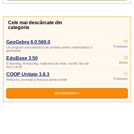
Cele mai descărcate din
categorie
GeoGebra 6.0.560.0
53
Freeware
Un program educațional și de predare pentru matematică și
geometrie
EduBase 3.50
23
Demo
E-learning, M-learning, realizarea de teste, lucrări, fișe de
lucru, lecții.
COOP Unitate 3.8.3
21
Freeware
Reduceri, promoții și fluturași pentru mobil
alte programe »