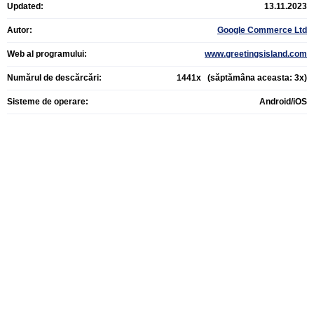
Updated:
13.11.2023
Autor:
Google Commerce Ltd
Web al programului:
www.greetingsisland.com
Numărul de descărcări:
1441x (săptămâna aceasta: 3x)
Sisteme de operare:
Android/iOS