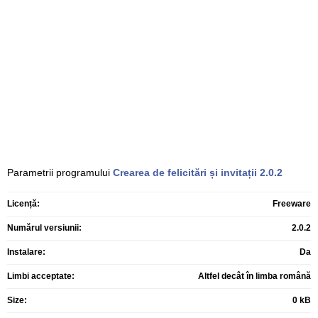
Parametrii programului
Crearea de felicitări și invitații
2.0.2
Licență:
Freeware
Numărul versiunii:
2.0.2
Instalare:
Da
Limbi acceptate:
Altfel decât în limba română
Size:
0 kB