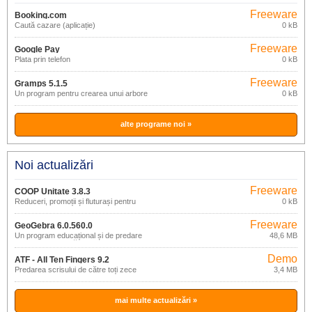
Freeware
Booking.com
Caută cazare (aplicație)
0 kB
Freeware
Google Pay
Plata prin telefon
0 kB
Freeware
Gramps 5.1.5
Un program pentru crearea unui arbore
0 kB
genealogic
alte programe noi »
Noi actualizări
Freeware
COOP Unitate 3.8.3
Reduceri, promoții și fluturași pentru
0 kB
mobil
Freeware
GeoGebra 6.0.560.0
Un program educațional și de predare
48,6 MB
pentru matematică și geometrie
Demo
ATF - All Ten Fingers 9.2
Predarea scrisului de către toți zece
3,4 MB
mai multe actualizări »