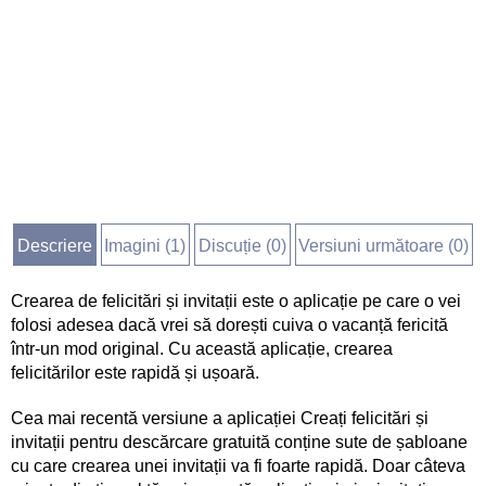
Descriere
Imagini (
1
)
Discuție (
0
)
Versiuni următoare (0)
Crearea de felicitări și invitații este o aplicație pe care o vei
folosi adesea dacă vrei să dorești cuiva o vacanță fericită
într-un mod original. Cu această aplicație, crearea
felicitărilor este rapidă și ușoară.
Cea mai recentă versiune a aplicației Creați felicitări și
invitații pentru descărcare gratuită conține sute de șabloane
cu care crearea unei invitații va fi foarte rapidă. Doar câteva