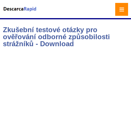
≡
Zkušební testové otázky pro
ověřování odborné způsobilosti
strážníků - Download