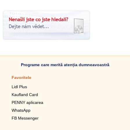
Programe care merită atenția dumneavoastră
Favoritele
Aplicație mobilă
Lidl Plus
Pedometru mobil
Kaufland Card
Lupa pentru telefonul mobil
PENNY aplicarea
Telecomanda pentru
televizor LG
WhatsApp
Imagini de fundal live pentru
FB Messenger
mobil gratuit
WhatsApp