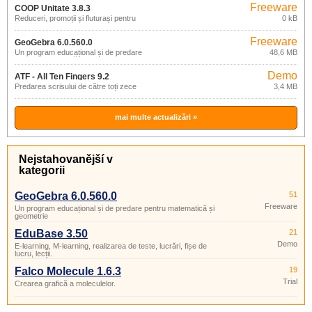
Freeware
COOP Unitate 3.8.3
Reduceri, promoții și fluturași pentru
0 kB
mobil
Freeware
GeoGebra 6.0.560.0
Un program educațional și de predare
48,6 MB
pentru matematică și geometrie
Demo
ATF - All Ten Fingers 9.2
Predarea scrisului de către toți zece
3,4 MB
mai multe actualizări »
Nejstahovanější v
kategorii
GeoGebra 6.0.560.0
51
Freeware
Un program educațional și de predare pentru matematică și
geometrie
EduBase 3.50
21
Demo
E-learning, M-learning, realizarea de teste, lucrări, fișe de
lucru, lecții.
Falco Molecule 1.6.3
19
Trial
Crearea grafică a moleculelor.