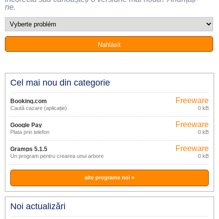
ne.
Cel mai nou din categorie
Freeware
Booking.com
Caută cazare (aplicație)
0 kB
Freeware
Google Pay
Plata prin telefon
0 kB
Freeware
Gramps 5.1.5
Un program pentru crearea unui arbore
0 kB
genealogic
alte programe noi »
Noi actualizări