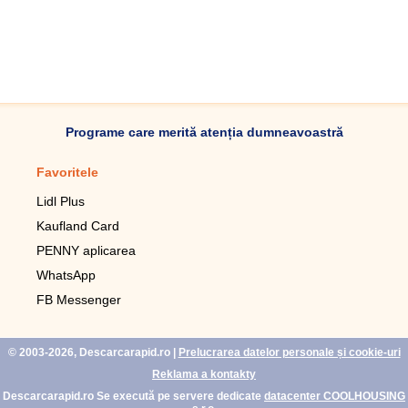
Programe care merită atenția dumneavoastră
Favoritele
Aplicație mobilă
Lidl Plus
Pedometru mobil
Kaufland Card
Lupa pentru telefonul mobil
PENNY aplicarea
Telecomanda pentru
televizor LG
WhatsApp
Imagini de fundal live pentru
FB Messenger
mobil gratuit
WhatsApp
© 2003-2026, Descarcarapid.ro
|
Prelucrarea datelor personale și cookie-uri
Reklama a kontakty
Descarcarapid.ro Se execută pe servere dedicate
datacenter COOLHOUSING