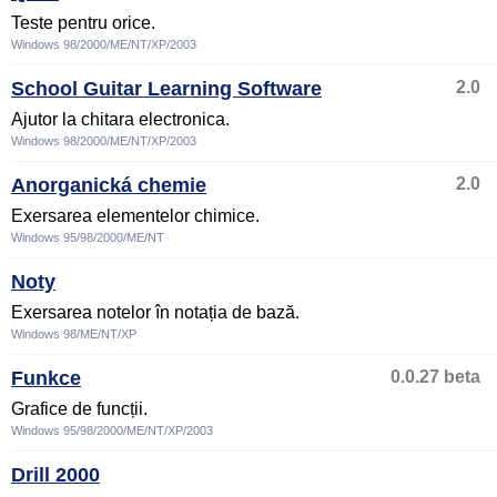
Teste pentru orice.
Windows 98/2000/ME/NT/XP/2003
School Guitar Learning Software
2.0
Ajutor la chitara electronica.
Windows 98/2000/ME/NT/XP/2003
Anorganická chemie
2.0
Exersarea elementelor chimice.
Windows 95/98/2000/ME/NT
Noty
Exersarea notelor în notația de bază.
Windows 98/ME/NT/XP
Funkce
0.0.27 beta
Grafice de funcții.
Windows 95/98/2000/ME/NT/XP/2003
Drill 2000