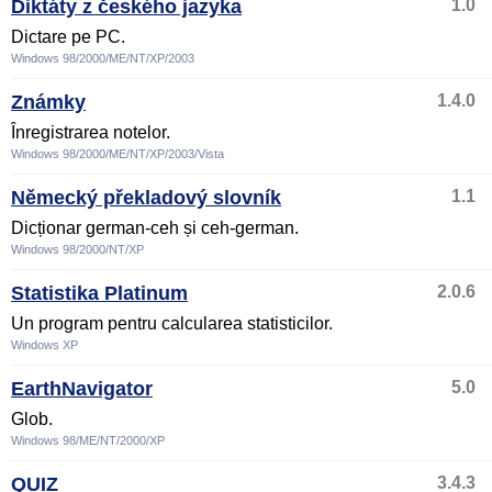
Diktáty z českého jazyka
1.0
Dictare pe PC.
Windows 98/2000/ME/NT/XP/2003
Známky
1.4.0
Înregistrarea notelor.
Windows 98/2000/ME/NT/XP/2003/Vista
Německý překladový slovník
1.1
Dicționar german-ceh și ceh-german.
Windows 98/2000/NT/XP
Statistika Platinum
2.0.6
Un program pentru calcularea statisticilor.
Windows XP
EarthNavigator
5.0
Glob.
Windows 98/ME/NT/2000/XP
QUIZ
3.4.3