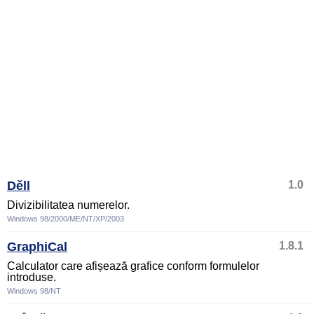
Děll
1.0
Divizibilitatea numerelor.
Windows 98/2000/ME/NT/XP/2003
GraphiCal
1.8.1
Calculator care afișează grafice conform formulelor
introduse.
Windows 98/NT