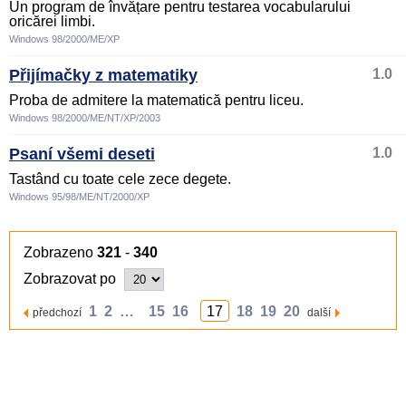
Un program de învățare pentru testarea vocabularului
oricărei limbi.
Windows 98/2000/ME/XP
Přijímačky z matematiky
1.0
Proba de admitere la matematică pentru liceu.
Windows 98/2000/ME/NT/XP/2003
Psaní všemi deseti
1.0
Tastând cu toate cele zece degete.
Windows 95/98/ME/NT/2000/XP
Zobrazeno
321
-
340
Zobrazovat po
1
2
…
15
16
17
18
19
20
předchozí
další