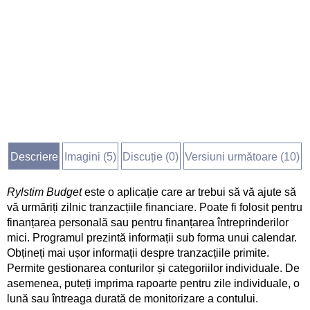
Descriere
Imagini (
5
)
Discuție (
0
)
Versiuni următoare (10)
Rylstim Budget
este o aplicație care ar trebui să vă ajute să
vă urmăriți zilnic tranzacțiile financiare. Poate fi folosit pentru
finanțarea personală sau pentru finanțarea întreprinderilor
mici. Programul prezintă informații sub forma unui calendar.
Obțineți mai ușor informații despre tranzacțiile primite.
Permite gestionarea conturilor și categoriilor individuale. De
asemenea, puteți imprima rapoarte pentru zile individuale, o
lună sau întreaga durată de monitorizare a contului.