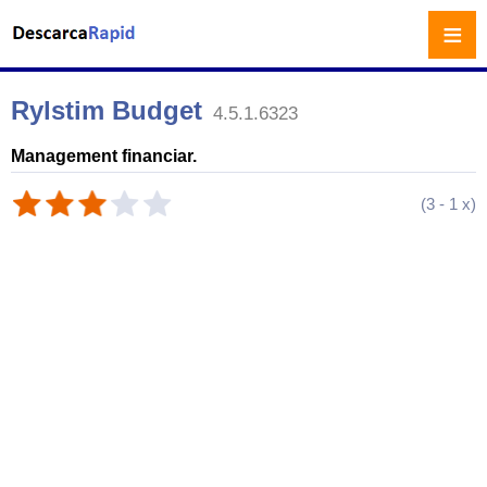
≡
Rylstim Budget
4.5.1.6323
Management financiar.
(
3
-
1
x)