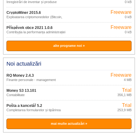
Înregistrări de inventar și produse
0 kB
Freeware
CryptoMiner 2015.6
Exploatarea criptomonedelor (Bitcoin,
0 kB
Litecoin, Dogecoin)
Freeware
Příspěvek obce 2021 1.0.6
Contribuția la performanța administrației
0 kB
de stat în municipii
alte programe noi »
Noi actualizări
Freeware
RQ Money 2.4.3
Finante personale - management
4 MB
Trial
Money S3 13.101
Contabilitate
356,1 MB
Trial
Pošta a kancelář 5.2
Completarea formularelor și tipărirea
253,9 MB
plicurilor
mai multe actualizări »