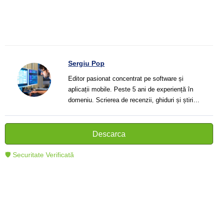
Sergiu Pop
Editor pasionat concentrat pe software și
aplicații mobile. Peste 5 ani de experiență în
domeniu. Scrierea de recenzii, ghiduri și știri.
Creator de texte clare și informative care ajută
cititorii să înțeleagă și să folosească mai bine
tehnologia modernă.
Descarca
🛡 Securitate Verificată