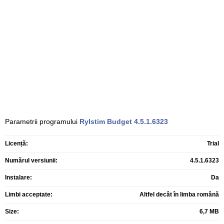
Parametrii programului
Rylstim Budget
4.5.1.6323
Licență:
Trial
Numărul versiunii:
4.5.1.6323
Instalare:
Da
Limbi acceptate:
Altfel decât în limba română
Size:
6,7 MB