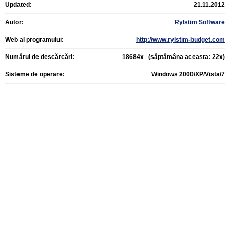
Updated:
21.11.2012
Autor:
Rylstim Software
Web al programului:
http://www.rylstim-budget.com
Numărul de descărcări:
18684x (săptămâna aceasta: 22x)
Sisteme de operare:
Windows 2000/XP/Vista/7