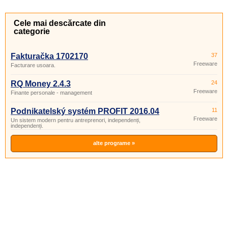
Cele mai descărcate din
categorie
Fakturačka 1702170
37
Freeware
Facturare usoara.
RQ Money 2.4.3
24
Freeware
Finante personale - management
Podnikatelský systém PROFIT 2016.04
11
Freeware
Un sistem modern pentru antreprenori, independenți,
independenți.
alte programe »