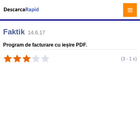
≡
Faktik
14.6.17
Program de facturare cu ieșire PDF.
(
3
-
1
x)