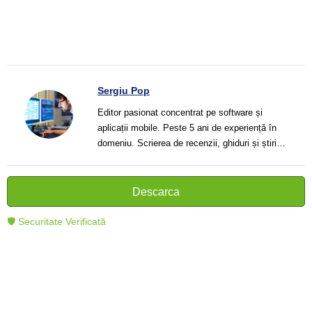
Sergiu Pop
Editor pasionat concentrat pe software și
aplicații mobile. Peste 5 ani de experiență în
domeniu. Scrierea de recenzii, ghiduri și știri.
Creator de texte clare și informative care ajută
cititorii să înțeleagă și să folosească mai bine
tehnologia modernă.
Descarca
🛡 Securitate Verificată