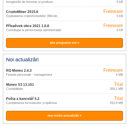
Înregistrări de inventar și produse
0 kB
Freeware
CryptoMiner 2015.6
Exploatarea criptomonedelor (Bitcoin,
0 kB
Litecoin, Dogecoin)
Freeware
Příspěvek obce 2021 1.0.6
Contribuția la performanța administrației
0 kB
de stat în municipii
alte programe noi »
Noi actualizări
Freeware
RQ Money 2.4.3
Finante personale - management
4 MB
Trial
Money S3 13.101
Contabilitate
356,1 MB
Trial
Pošta a kancelář 5.2
Completarea formularelor și tipărirea
253,9 MB
plicurilor
mai multe actualizări »