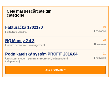
Cele mai descărcate din
categorie
Fakturačka 1702170
30
Freeware
Facturare usoara.
RQ Money 2.4.3
20
Freeware
Finante personale - management
Podnikatelský systém PROFIT 2016.04
11
Freeware
Un sistem modern pentru antreprenori, independenți,
independenți.
alte programe »