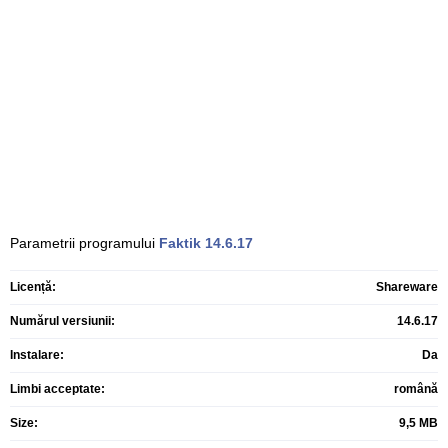
Parametrii programului
Faktik
14.6.17
Licență:
Shareware
Numărul versiunii:
14.6.17
Instalare:
Da
Limbi acceptate:
română
Size:
9,5 MB