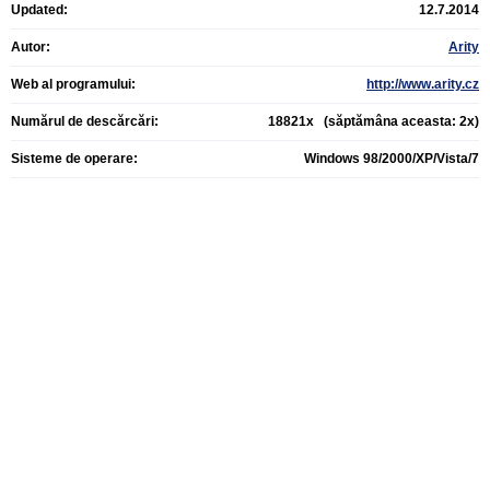
Updated:
12.7.2014
Autor:
Arity
Web al programului:
http://www.arity.cz
Numărul de descărcări:
18821x (săptămâna aceasta: 2x)
Sisteme de operare:
Windows 98/2000/XP/Vista/7