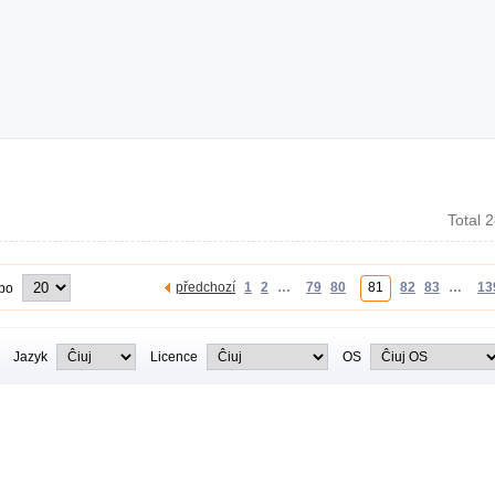
Total 
předchozí
1
2
…
79
80
81
82
83
…
13
 po
Jazyk
Licence
OS