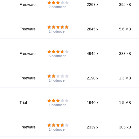
Freeware
2267 x
395 kB
2
hodnocení
Freeware
2845 x
5,6 MB
1
hodnocení
a
Freeware
4949 x
383 kB
6
hodnocení
Freeware
2190 x
1,3 MB
1
hodnocení
Trial
1940 x
1,5 MB
1
hodnocení
Freeware
2339 x
305 kB
1
hodnocení