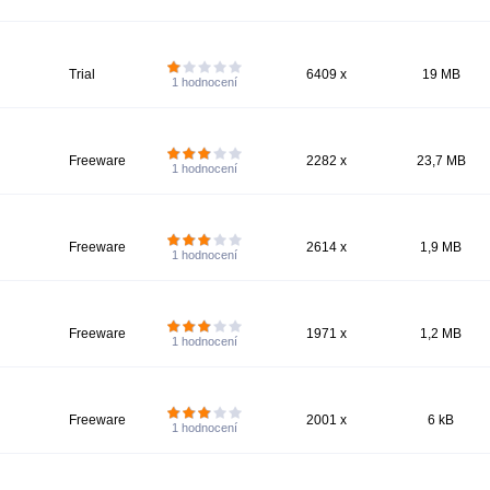
Trial
6409 x
19 MB
1
hodnocení
Freeware
2282 x
23,7 MB
1
hodnocení
Freeware
2614 x
1,9 MB
1
hodnocení
Freeware
1971 x
1,2 MB
1
hodnocení
Freeware
2001 x
6 kB
1
hodnocení