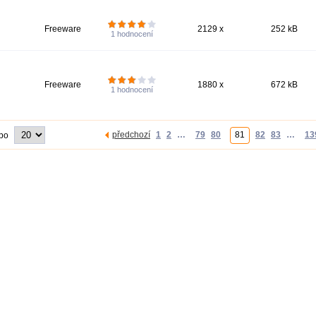
Freeware
2129 x
252 kB
1
hodnocení
Freeware
1880 x
672 kB
1
hodnocení
předchozí
1
2
…
79
80
81
82
83
…
13
 po