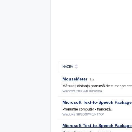
NÁZEV
MouseMeter
1.2
Măsurați distanța parcursă de cursor pe ecr
Windows 2000/ME/XP/Vista
Microsoft Text-to-Speech Package
Pronunţie computer - franceză.
Windows 98/2000/ME/NT/XP
Microsoft Text-to-Speech Package