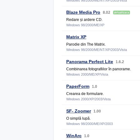
Windows 98/2000/ME/NT/XP/2003/Vista
Blaze Media Pro
8.02
Redare și ardere CD.
Windows 98/2000/ME/XP
Matrix XP
Parodie din The Matrix.
Windows 98/2000/ME/NT/XP/2003/Vista
Panorama Perfect Lite
1.6.2
Combinarea fotografiilor în panorame.
Windows 2000/ME/XP/Vista
PaperForm
1.0
Crearea de formulare.
Windows 2000/XP/2003/Vista
SF- Zoomer
1.00
O simplă lupă.
Windows 98/2000/ME/XP/2003
WinArc
1.0