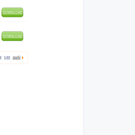
DOWNLOAD
DOWNLOAD
9
140
další