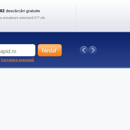
882
descărcări gratuite
ma actualizare anterioară 577 zile
Cercetare avansată