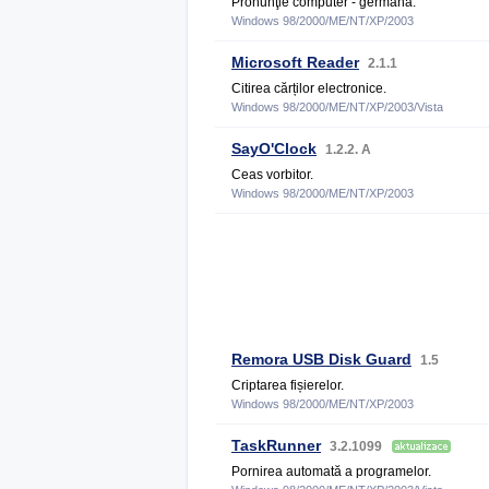
Pronunţie computer - germană.
Windows 98/2000/ME/NT/XP/2003
Microsoft Reader
2.1.1
Citirea cărților electronice.
Windows 98/2000/ME/NT/XP/2003/Vista
SayO'Clock
1.2.2. A
Ceas vorbitor.
Windows 98/2000/ME/NT/XP/2003
Remora USB Disk Guard
1.5
Criptarea fișierelor.
Windows 98/2000/ME/NT/XP/2003
TaskRunner
3.2.1099
Pornirea automată a programelor.