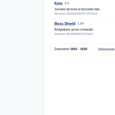
Kolo
6.0
Jurnalul de bord al bicicletei tale.
Windows 98/2000/ME/NT/XP/2003
Boss Shield
1.00
Înregistrare acces computer.
Windows 98/2000/ME/XP/2003
Zobrazeno
1601
-
1620
Zobrazovat