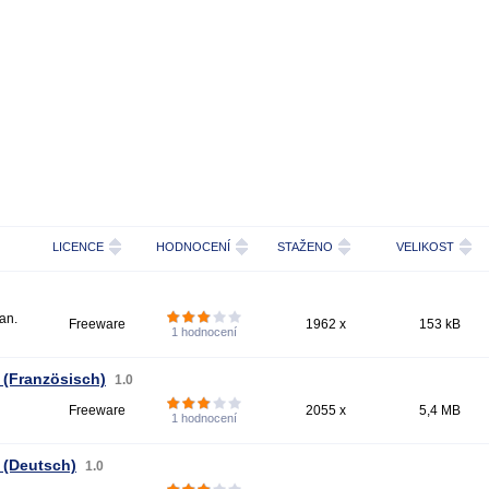
LICENCE
HODNOCENÍ
STAŽENO
VELIKOST
an.
Freeware
1962 x
153 kB
1
hodnocení
 (Französisch)
1.0
Freeware
2055 x
5,4 MB
1
hodnocení
 (Deutsch)
1.0