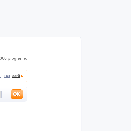
2800 programe.
9
140
další