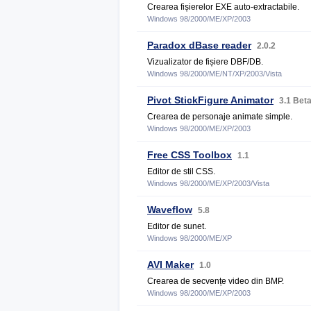
Crearea fișierelor EXE auto-extractabile.
Windows 98/2000/ME/XP/2003
Paradox dBase reader
2.0.2
Vizualizator de fișiere DBF/DB.
Windows 98/2000/ME/NT/XP/2003/Vista
Pivot StickFigure Animator
3.1 Bet
Crearea de personaje animate simple.
Windows 98/2000/ME/XP/2003
Free CSS Toolbox
1.1
Editor de stil CSS.
Windows 98/2000/ME/XP/2003/Vista
Waveflow
5.8
Editor de sunet.
Windows 98/2000/ME/XP
AVI Maker
1.0
Crearea de secvențe video din BMP.
Windows 98/2000/ME/XP/2003