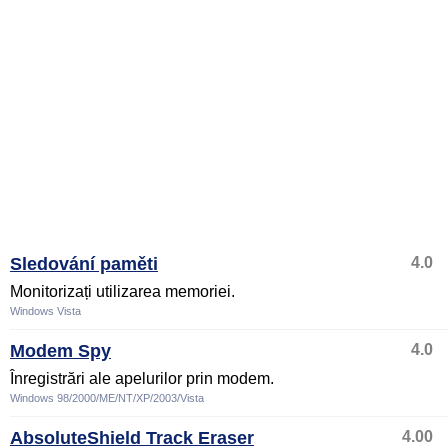
Sledování paměti
4.0
Monitorizați utilizarea memoriei.
Windows Vista
Modem Spy
4.0
Înregistrări ale apelurilor prin modem.
Windows 98/2000/ME/NT/XP/2003/Vista
AbsoluteShield Track Eraser
4.00