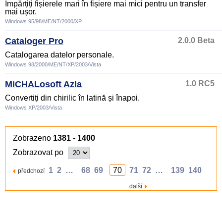
Împărțiți fișierele mari în fișiere mai mici pentru un transfer
mai ușor.
Windows 95/98/ME/NT/2000/XP
Cataloger Pro
2.0.0 Beta
Catalogarea datelor personale.
Windows 98/2000/ME/NT/XP/2003/Vista
MiCHALosoft Azla
1.0 RC5
Convertiți din chirilic în latină și înapoi.
Windows XP/2003/Vista
Zobrazeno
1381
-
1400
Zobrazovat po
1
2
…
68
69
70
71
72
…
139
140
předchozí
další