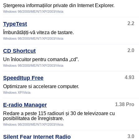
Ștergerea informațiilor private din Internet Explorer.
Windows 98/2000/ME/NT/XP/2003/Vista
TypeTest
2.2
Îmbunătățiți-vă viteza de tastare.
Windows 98/2000/ME/NT/XP/2003/Vista
CD Shortcut
2.0
Un înlocuitor pentru comanda „cd”.
Windows 98/2000/ME/NT/XP/2003/Vista
SpeedItup Free
4.93
Optimizare si accelerare computer.
Windows XP/Vista
E-radio Manager
1.38 Pro
Redare a peste 115 radiouri și 30 de televizoare cu
posibilitatea de înregistrare.
Windows 98/2000/ME/NT/XP/2003/Vista
Silent Fear Internet Radio
3.0