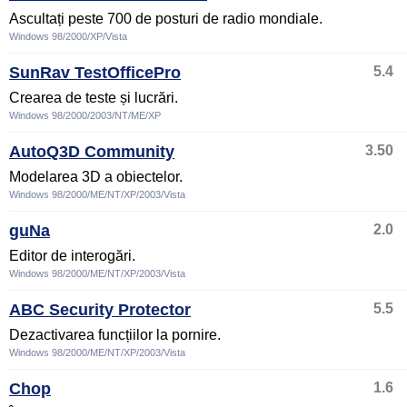
Ascultați peste 700 de posturi de radio mondiale.
Windows 98/2000/XP/Vista
SunRav TestOfficePro
5.4
Crearea de teste și lucrări.
Windows 98/2000/2003/NT/ME/XP
AutoQ3D Community
3.50
Modelarea 3D a obiectelor.
Windows 98/2000/ME/NT/XP/2003/Vista
guNa
2.0
Editor de interogări.
Windows 98/2000/ME/NT/XP/2003/Vista
ABC Security Protector
5.5
Dezactivarea funcțiilor la pornire.
Windows 98/2000/ME/NT/XP/2003/Vista
Chop
1.6