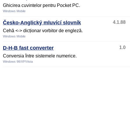
Ghicirea cuvintelor pentru Pocket PC.
Windows Mobile
Česko-Anglický mluvící slovník
4.1.88
Cehă <-> dicționar vorbitor de engleză.
Windows Mobile
D-H-B fast converter
1.0
Conversia între sistemele numerice.
Windows 98/XP/Vista