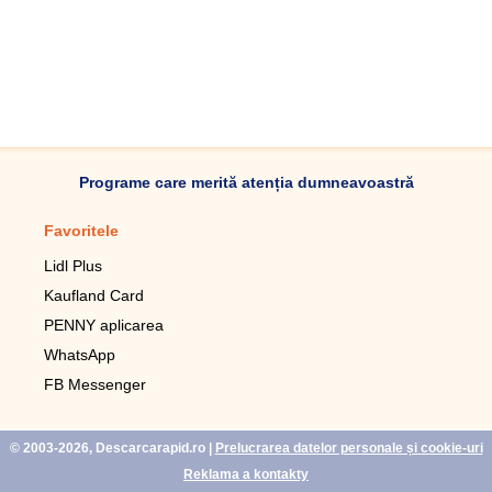
Programe care merită atenția dumneavoastră
Favoritele
Aplicație mobilă
Lidl Plus
Pedometru mobil
Kaufland Card
Lupa pentru telefonul mobil
PENNY aplicarea
Telecomanda pentru
televizor LG
WhatsApp
Imagini de fundal live pentru
FB Messenger
mobil gratuit
WhatsApp
© 2003-2026, Descarcarapid.ro
|
Prelucrarea datelor personale și cookie-uri
Reklama a kontakty